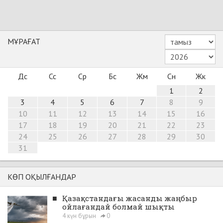
МҰРАҒАТ
Дс
Сс
Ср
Бс
Жм
Сн
Жк
1
2
3
4
5
6
7
8
9
10
11
12
13
14
15
16
17
18
19
20
21
22
23
24
25
26
27
28
29
30
31
КӨП ОҚЫЛҒАНДАР
■
Қазақстандағы жасанды жаңбыр
ойлағандай болмай шықты
4 күн бұрын
0