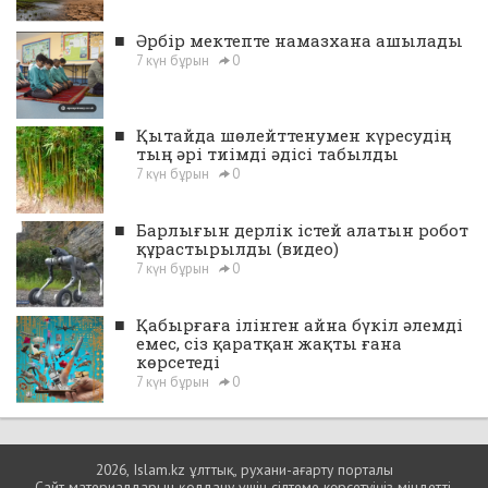
■
Әрбір мектепте намазхана ашылады
7 күн бұрын
0
■
Қытайда шөлейттенумен күресудің
тың әрі тиімді әдісі табылды
7 күн бұрын
0
■
Барлығын дерлік істей алатын робот
құрастырылды (видео)
7 күн бұрын
0
■
Қабырғаға ілінген айна бүкіл әлемді
емес, сіз қаратқан жақты ғана
көрсетеді
7 күн бұрын
0
2026, Islam.kz ұлттық, рухани-ағарту порталы
Сайт материалдарын қолдану үшін сілтеме көрсетуіңіз міндетті.