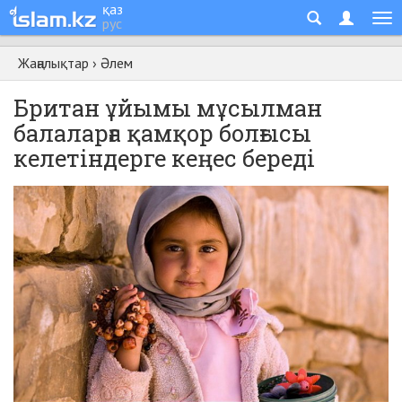
қаз
рус
Жаңалықтар
›
Әлем
Британ ұйымы мұсылман
балаларға қамқор болғысы
келетіндерге кеңес береді