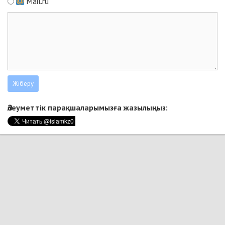
Mail.ru
Әлеуметтік парақшаларымызға жазылыңыз: