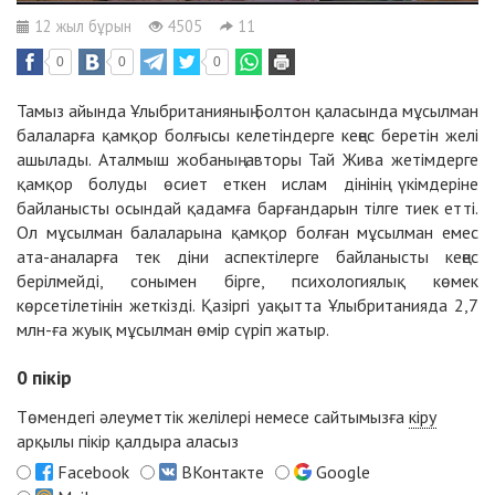
12 жыл бұрын
4505
11
0
0
0
Тамыз айында Ұлыбританияның Болтон қаласында мұсылман
балаларға қамқор болғысы келетіндерге кеңес беретін желі
ашылады. Аталмыш жобаның авторы Тай Жива жетімдерге
қамқор болуды өсиет еткен ислам дінінің үкімдеріне
байланысты осындай қадамға барғандарын тілге тиек етті.
Ол мұсылман балаларына қамқор болған мұсылман емес
ата-аналарға тек діни аспектілерге байланысты кеңес
берілмейді, сонымен бірге, психологиялық көмек
көрсетілетінін жеткізді. Қазіргі уақытта Ұлыбританияда 2,7
млн-ға жуық мұсылман өмір сүріп жатыр.
0
пікір
Төмендегі әлеуметтік желілері немесе сайтымызға
кіру
арқылы пікір қалдыра аласыз
Facebook
ВКонтакте
Google