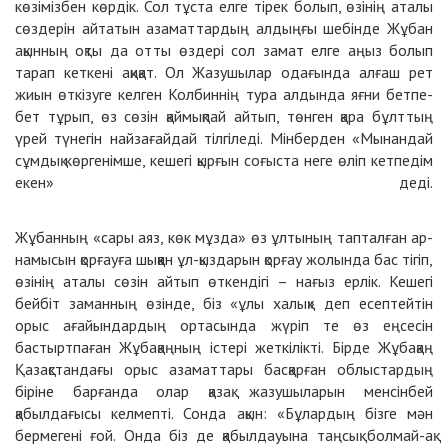
көзімізбен көрдік. Сол тұста елге тірек болып, өзінің аталы
сөздерін айтатын азаматтардың алдыңғы шебінде Жұбан
ақынның оқты да отты өздері сол замат елге аңыз болып
тарап кеткені ақиқат. Ол Жазушылар одағында алғаш рет
жиын өткізуге келген Колбиннің тура алдында яғни бетпе-
бет тұрып, өз сөзін қаймықпай айтып, төнген қара бұлттың
үрей түнегін найзағайдай тілгіледі. Мінберден «Мынандай
сұмдық көргенімше, кешегі қырғын соғыста неге өліп кетпедім
екен» деді.
Жұбанның «сары аяз, көк мұзда» өз ұлтының тапталған ар-
намысын қорғауға шыққан ұл-қыздарын қорғау жолында бас тігіп,
өзінің аталы сөзін айтып өткендігі – нағыз ерлік. Кешегі
бейбіт заманның өзінде, біз «ұлы халық» деп есептейтін
орыс ағайындардың ортасында жүріп те өз еңсесін
бастыртпаған Жұбақаңның істері жеткілікті. Бірде Жұбақаң
Қазақстандағы орыс азаматтары басқарған облыстардың
біріне барғанда олар қазақ жазушыларын менсінбей
қабылдағысы келмепті. Сонда ақын: «Бұлардың бізге мән
бермегені ғой. Онда біз де қабылдауына таңсық болмай-ақ