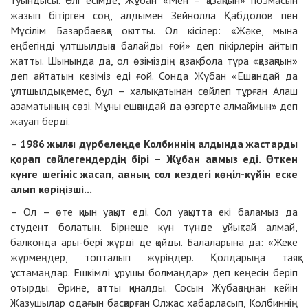
туындысы. Әлі есімде, Жұбан «Мен – қазақпын» поэмасын
жазып бітірген соң, алдымен Зейнолла Қабдолов пен
Мүсілім Базарбаевқа оқытты. Ол кісілер: «Жәке, мына
еңбегіңді ұлтшылдыққа балайды ғой» деп пікірлерін айтып
жатты. Шынында да, ол өзіміздің қазақ бола тұра «қазақпын»
деп айтатын кезіміз еді ғой. Сонда Жұбан «Ешқандай да
ұлтшылдық емес, бұл – халық атынан сөйлеп тұрған Алаш
азаматының сөзі. Мұны ешқандай да өзгерте алмаймын» деп
жауап берді.
–
1986 жылғы дүрбелеңде Колбиннің алдында жастарды
қорғап сөйлегендердің бірі – Жұбан ағамыз еді. Өткен
күнге шегініс жасап, ағаның сол кездегі көңіл-күйін еске
алып көріңізші...
– Ол – өте қиын уақыт еді. Сол уақытта екі баламыз да
студент болатын. Бірнеше күн түнде ұйықтай алмай,
балконда ары-бері жүрді де қойды. Балаларына да: «Жеке
жүрмеңдер, топталып жүріңдер. Қолдарыңа таяқ
ұстамаңдар. Ешкімді ұрушы болмаңдар» деп кеңесін беріп
отырды. Әрине, қатты қиналды. Сосын Жұбақаңнан кейін
Жазушылар одағын басқарған Олжас хабарласып, Колбиннің