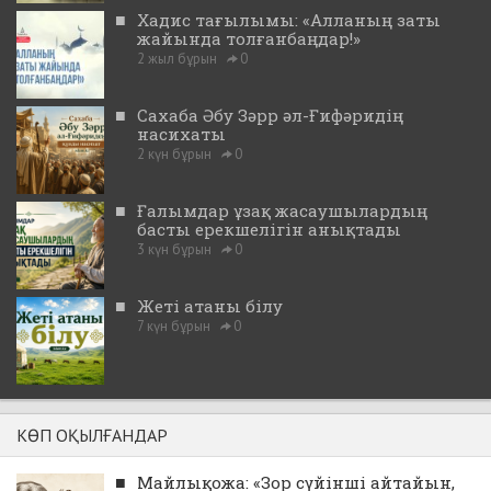
■
Хадис тағылымы: «Алланың заты
жайында толғанбаңдар!»
2 жыл бұрын
0
■
Сахаба Әбу Зәрр әл-Ғифәридің
насихаты
2 күн бұрын
0
■
Ғалымдар ұзақ жасаушылардың
басты ерекшелігін анықтады
3 күн бұрын
0
■
Жеті атаны білу
7 күн бұрын
0
КӨП ОҚЫЛҒАНДАР
■
Майлықожа: «Зор сүйінші айтайын,