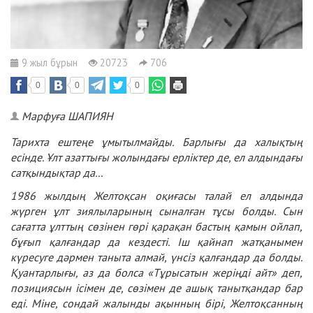
9 жыл бұрын
20723
706
0
0
0
Марфуға ШАПИЯН
Тарихта ештеңе ұмытылмайды. Барлығы да халықтың
есінде. Ұлт азаттығы жолындағы ерліктер де, ел алдындағы
сатқындықтар да...
1986 жылдың Желтоқсан оқиғасы талай ел алдында
жүрген ұлт зиялыларының сыналған тұсы болды. Сын
сағатта ұлттың сөзінен гөрі қарақан бастың қамын ойлап,
бұғып қалғандар да кездесті. Іш қайнап жатқанымен
күресуге дәрмен таныта алмай, үнсіз қалғандар да болды.
Қуантарлығы, аз да болса «Тұрысатын жеріңді айт» деп,
позициясын ісімен де, сөзімен де ашық танытқандар бар
еді. Міне, сондай жалынды ақынның бірі, Желтоқсанның