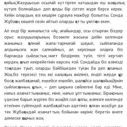
қояйық. Жазушысын осылай күттірген хатшыдан еш жақсылық
күтуге болмайды» деп қолды бір сілтеп жүре берсе керек.
Кейін олардың өзі кешірім сұрауға мәжбүр болыпты. Сонда
Жұбақаң көшелі сөзін айтып оларды қатты ұялтқан екен.
Ал енді бір жиналыста «Ау, ағайындар, осы отырған біздер
орыс жазушыларының бозөкпе жасына дейін келгенде
жанымыз қалмай жапа-тармағай шауып, сыйлағанда
алдымызға жан салмаймыз, ал керісінше оларға біз
барғанда сыйластық ниет білдірмек түгіл, тіпті кертиіп
кердең қағып кекірейетінін көрсең ғой. Сондайда біз өзімізді
тоқалдан туып, оларды бәйбішеден туған ба деп қаламыз.
Жоқ, біз терезесі тең екі халықтың өкіліміз, ендігі жерде құр
босқа жалбақтамай, еңкейсе еңкейіп, шалқайса шалқаяйық. Әркім
сыйласқанның құлы», – деп ширыға сөйлегені бар еді. Міне,
нағыз азаматтық намыс, міне, нағыз ұлттық намыс. Бірақ оның
үдесіне барып жүрген біз жоқ. Әлі сол қалпы, өзімізге келгенде
етегінен сүйгендей жалбақтайтын әдетіміз қалған жоқ. Бұл да
тек Жұбақаңдай азаматтың бойынан көрініс беретін өнеге
демеске қақымыз жоқ.