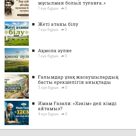
мұсылман болып туғанға..»
7 күн бұрын
0
■
Жеті атаны білу
7 күн бұрын
0
■
Ақмола әулие
7 күн бұрын
0
■
Ғалымдар ұзақ жасаушылардың
басты ерекшелігін анықтады
3 күн бұрын
0
■
Имам Ғазали: «Хәкім» деп кімді
айтамыз?
4 күн бұрын
0