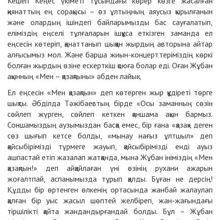
Кешегі Кеңес үкіметі тұсындағы көрер көзге жасалған
қиянаттың ең сорақысы – өз ұлтыңның аяусыз қырылғанын
және олардың ішіндегі байларымызды бас сауғалатып,
еліміздің еңселі тұлғаларын ішқұса еткізген заманда ел
еңсесін көтеріп, қанаттанып шыққан жырдың авторына айтар
алғысымыз мол. Және барша жиын-концерттеріміздің көркі
болған жырдың өзіне ескерткіш қоюға болар еді. Оған Жұбан
ақынның «Мен – қазақпыны» әбден лайық.
Ел еңсесін «Мен қазақпын» деп көтерген жыр құдіреті төрге
шықты. Әбділда Тәжібаевтың бірде «Осы заманның сөзін
сөйлеп жүрген, сөйлеп кеткен қаншама ақын бармыз.
Соншамыздың аузымыздан басқа емес, бір ғана «қазақ» деген
сөз шығып кетсе болды, «мынау нағыз ұлтшыл» деп
қайсыбірімізді түрмеге жауып, қайсыбірімізді енді ауыз
ашпастай етіп жазалап жатқанда, мына Жұбан ініміздің «Мен
қазақпын!» деп айқайлаған үні өзінің рухани ажарын
жоғалтпай, аспанымызда тұрып қалды. Бұған не дерсің!
Құдды бір өртенген өлкенің ортасында жанбай жалаулап
қалған бір уыс жасыл шөптей желбіреп, жан-жағындағы
тіршілікті қайта жандандырғандай болды. Бұл – Жұбан