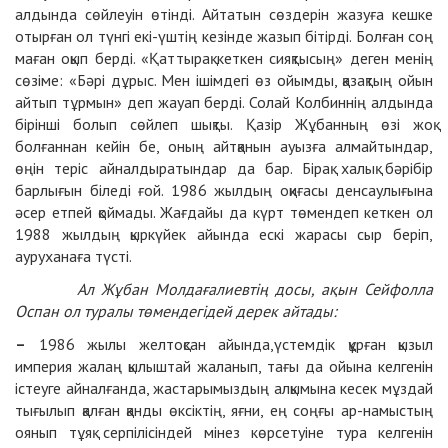
алдында сөйлеуін өтінді. Айтатын сөздерін жазуға кешке
отырған ол түнгі екі-үштің кезінде жазып бітірді. Болған соң
маған оқып берді. «Қаттырақ кеткен сияқтысың» деген менің
сөзіме: «Бәрі дұрыс. Мен ішімдегі өз ойымды, қазақтың ойын
айтып тұрмын» деп жауап берді. Солай Колбиннің алдында
бірінші болып сөйлеп шықты. Қазір Жұбанның өзі жоқ
болғаннан кейін бе, оның айтқанын ауызға алмайтындар,
өңін теріс айналдыратындар да бар. Бірақ халық бәрібір
барлығын біледі ғой. 1986 жылдың оқиғасы денсаулығына
әсер етпей қоймады. Жағдайы да күрт төмендеп кеткен ол
1988 жылдың қыркүйек айында ескі жарасы сыр беріп,
ауруханаға түсті.
Ал Жұбан Молдағалиевтің досы, ақын Сейфолла
Оспан ол туралы төмендегідей дерек айтады:
–
1986 жылы желтоқсан айында,үстемдік құрған қызыл
империя жалаң қылыштай жаланып, тағы да ойына келгенін
істеуге айналғанда, жастарымыздың алқымына кесек мұздай
тығылып қалған қанды өксіктің, яғни, ең соңғы ар-намыстың
оянып тұяқ серпілісіндей мінез көрсетуіне тура келгенін