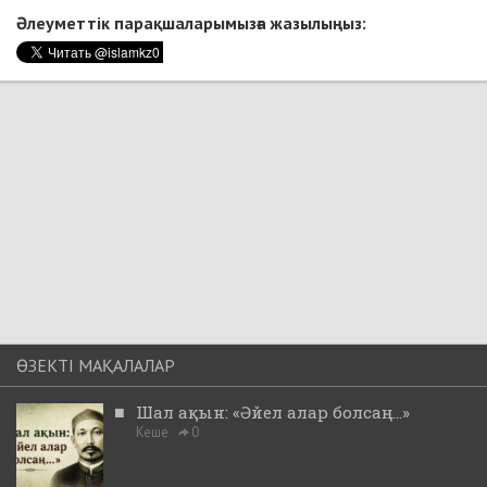
Әлеуметтік парақшаларымызға жазылыңыз:
ӨЗЕКТІ МАҚАЛАЛАР
■
Шал ақын: «Әйел алар болсаң...»
Кеше
0