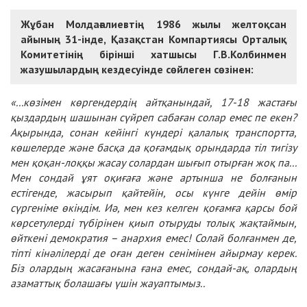
Жұбан Молдағалиевтің 1986 жылы желтоқсан
айының 31-інде, Қазақстан Компартиясы Орталық
Комитетінің бірінші хатшысы Г.В.Колбинмен
жазушылардың кездесуінде сөйлеген сөзінен:
«...көзімен көргендердің айтқанындай, 17-18 жастағы
қыздардың шашынан сүйреп сабаған солар емес пе екен?
Ақырында, сонан кейінгі күндері қалалық транспортта,
көшелерде және басқа да қоғамдық орындарда тіл тигізу
мен қоқан-лоққы жасау солардан шығып отырған жоқ па...
Мен сондай ұят оқиғаға және артынша не болғанын
естігенде, жасырып қайтейін, осы күнге дейін өмір
сүргеніме өкіндім. Иә, мен кез келген қоғамға қарсы бой
көрсетулерді түбірінен қиып отыруды толық жақтаймын,
өйткені демократия – анархия емес! Солай болғанмен де,
тіпті кінәлілерді де оған деген сенімінен айырмау керек.
Біз олардың жасағанына ғана емес, сондай-ақ, олардың
азаматтық болашағы үшін жауаптымыз..