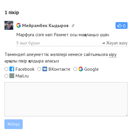
1
пікір
Мейрамбек Кыдыров
0
Марфуға сізге көп Рахмет осы мақалаңыз үшін.
9 жыл бұрын
Жауап жазу
Төмендегі әлеуметтік желілері немесе сайтымызға
кіру
арқылы пікір қалдыра аласыз
Facebook
ВКонтакте
Google
Mail.ru