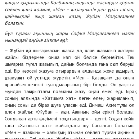
қанды қырғынында Колбиннің алдында жастарды қорғап
сөйлеп қана қоймай, «Мен – қазақпын!» деп ұран тастап,
қаймықпай жыр жазған қазақ Жұбан Молдағалиев
болатын.
Бұл туралы ақынның жары София Молдағалиева маған
мынандай әңгіме айтқан еді:
– Жұбан қай шығармасын жазса да, қалай жазылып жатқаны
жайлы біздермен онша көп ой бөлісе бермейтін. Тек
шығарма түгел жазылып, дайын болғанда ғана оқып беруші
еді. Бір нәрсені жазуға отырардың алдында жеке қыдырып,
ұзақ уақыт ой үстінде жүретін. «Мен – Қазақпын» да оның
қарапайым кезекті туындыларының бірі болды. Ол уақытта
мұндай тақырыптағы поэманы жазу оңай емес еді. Бірақ
соның алдында «Хатшыға хат» деген өлеңі жарияланып,
оның соңы да біраз шуға ұласқан еді. Димаш Ахметұлы ол
өлең жайлы: «Жұбан – ақын. Ақынның ойы ерікті болады.
Сондықтан артық әңгімені тоқтатыңдар» – депті. Содан кейін
ғана «Хатшыға хат» жайындағы шу басылған болатын.
«Мен – қазақпын» – халықтың атынан сөйлеп тұрған ақынның