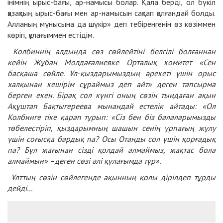
інімнің ырыс-бағы, ар-намысы болар. Қала берді, ол бүкіл
қазақтың ырыс-бағы мен ар-намысын сақтап қалғандай болды.
Алланың мұнысына да шүкір» деп тебіренгенін өз көзіммен
көріп, құлағыммен естідім.
Колбиннің алдында сөз сөйлейтіні белгілі болғаннан
кейін Жұбан Молдағалиевке Орталық комитет «Сен
басқаша сөйле. Ұл-қыздарымыздың әрекеті үшін орыс
халқынан кешірім сұраймыз деп айт» деген тапсырма
берген екен. Бірақ сол күнгі оның сөзін тыңдаған ақын
Ақұштап Бақтыгереева мынандай естелік айтады: «Ол
Колбинге тіке қарап тұрып: «Сіз бен біз балаларымызды
төбелестіріп, қыздарымның шашын сенің ұрпағың жұлу
үшін соғысқа бардық па? Осы Отанды сол үшін қорғадық
па? Бұл жағынан сізді қолдай алмаймыз, жақтас бола
алмаймын» –деген сөзі әлі құлағымда тұр».
Ұлттың сөзін сөйлегенде ақынның қолы дірілдеп тұрды
дейді...