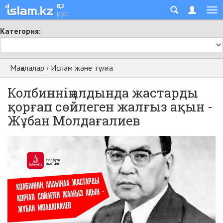
қаз
рус
Категория:
Мақалалар
›
Ислам және тұлға
Колбиннің алдында жастарды
қорғап сөйлеген жалғыз ақын -
Жұбан Молдағалиев