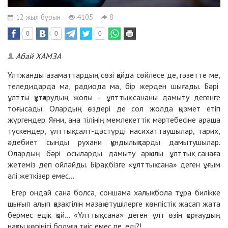
12 жыл бұрын
4105
8
0
0
0
Абай ХАМЗА
Ұлтжанды азаматтардың сөзі қайда сөйлесе де, гәзетте ме,
теледидарда ма, радиода ма, бір жерден шығады. Бәрі
ұлтты құтқарудың жолы – ұлттық сананы дамыту дегенге
тоғысады. Олардың өздері де сол жолда қызмет етіп
жүргендер. Яғни, ана тілінің мемлекеттік мәртебесіне араша
түскендер, ұлттық салт-дәстүрді насихаттаушылар, тарих,
әдебиет сынды рухани құндылықтарды дамытушылар.
Олардың бәрі осыларды дамыту арқылы ұлттық санаға
жетеміз деп ойлайды. Бірақ, бізге «ұлттық сана» деген ұғым
әлі жеткізер емес...
Егер ондай сана болса, соншама халық бола тұра билікке
шығып алып қазақ тілін мазақ етушілерге көнпістік жасап жата
бермес едік қой... «Ұлттық сана» деген ұлт өзін қорғаудың
нақты көрінісі болуға тиіс емес пе, еді?!