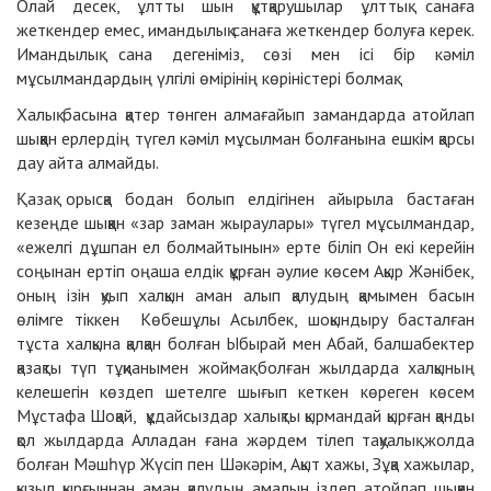
Олай десек, ұлтты шын құтқарушылар ұлттық санаға
жеткендер емес, имандылық санаға жеткендер болуға керек.
Имандылық сана дегеніміз, сөзі мен ісі бір кәміл
мұсылмандардың үлгілі өмірінің көріністері болмақ.
Халық басына қатер төнген алмағайып замандарда атойлап
шыққан ерлердің түгел кәміл мұсылман болғанына ешкім қарсы
дау айта алмайды.
Қазақ орысқа бодан болып елдігінен айырыла бастаған
кезеңде шыққан «зар заман жыраулары» түгел мұсылмандар,
«ежелгі дұшпан ел болмайтынын» ерте біліп Он екі керейін
соңынан ертіп оңаша елдік құрған әулие көсем Ақыр Жәнібек,
оның ізін қуып халқын аман алып қалудың қамымен басын
өлімге тіккен Көбешұлы Асылбек, шоқындыру басталған
тұста халқына қалқан болған Ыбырай мен Абай, балшабектер
қазақты түп тұқианымен жоймақ болған жылдарда халқының
келешегін көздеп шетелге шығып кеткен көреген көсем
Мұстафа Шоқай, құдайсыздар халықты қырмандай қырған қанды
қол жылдарда Алладан ғана жәрдем тілеп тақуалық жолда
болған Мәшһүр Жүсіп пен Шәкәрім, Ақыт хажы, Зұқа хажылар,
қызыл қырғыннан аман қалудың амалын іздеп атойлап шыққан