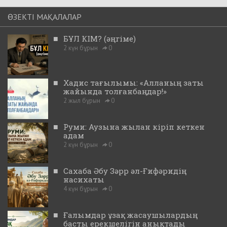
ӨЗЕКТІ МАҚАЛАЛАР
■
БҰЛ КІМ? (әңгіме)
2 күн бұрын
0
■
Хадис тағылымы: «Алланың заты
жайында толғанбаңдар!»
2 жыл бұрын
0
■
Руми: Аузына жылан кіріп кеткен
адам
2 күн бұрын
0
■
Сахаба Әбу Зәрр әл-Ғифәридің
насихаты
4 күн бұрын
0
■
Ғалымдар ұзақ жасаушылардың
басты ерекшелігін анықтады