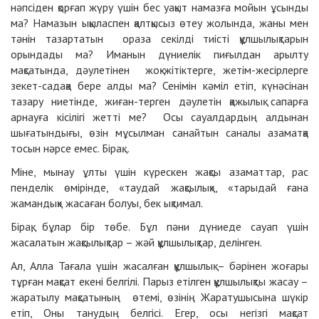
нәпсіден қорғап жүру үшін бес уақыт намазға мойын ұсынды
ма? Намазын ықыласпен қалтқысыз өтеу жолында, жаны мен
тәнін тазартатын ораза секілді тиісті құлшылықтарын
орындады ма? Иманын дүниелік пиғылдан арылту
мақсатында, дәулетінен жоқ-жітіктерге, жетім-жесірлерге
зекет-садақа бере алды ма? Сенімін кәміл етіп, күнәсінан
тазару ниетінде, жиған-терген дәулетін қажылық сапарға
арнауға кісілігі жетті ме? Осы сауалдардың алдынан
шығатындығы, өзін мұсылман санайтын саналы азаматқа
тосын нәрсе емес. Бірақ...
Міне, мынау ұлты үшін күрескен жақсы азаматтар, рас
пенделік өмірінде, «таудай жақсылық», «тарыдай ғана
жамандық» жасаған болуы, бек ықтимал.
Бірақ, бұлар бір төбе. Бұл пәни дүниеде сауап үшін
жасалатын жақсылықтар – жәй құлшылықтар, делінген.
Ал, Алла Тағала үшін жасалған құлшылық – бәрінен жоғары
тұрған мақсат екені белгілі. Парыз етілген құлшылықты жасау –
жаратылу мақсатының өтемі, өзінің Жаратушысына шүкір
етіп, Оны танудың белгісі. Егер, осы негізгі мақсат