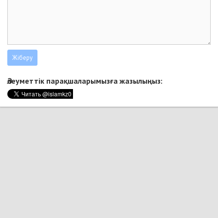
Әлеуметтік парақшаларымызға жазылыңыз: