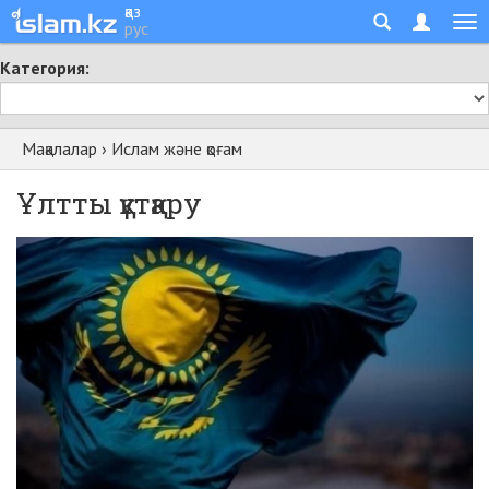
қаз
рус
Категория:
Мақалалар
›
Ислам және қоғам
Ұлтты құтқару