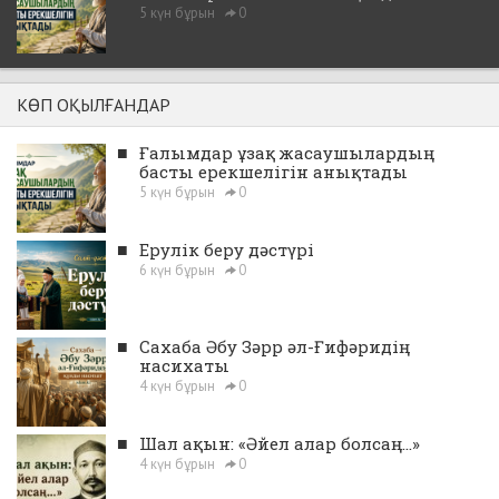
5 күн бұрын
0
КӨП ОҚЫЛҒАНДАР
■
Ғалымдар ұзақ жасаушылардың
басты ерекшелігін анықтады
5 күн бұрын
0
■
Ерулік беру дәстүрі
6 күн бұрын
0
■
Сахаба Әбу Зәрр әл-Ғифәридің
насихаты
4 күн бұрын
0
■
Шал ақын: «Әйел алар болсаң...»
4 күн бұрын
0