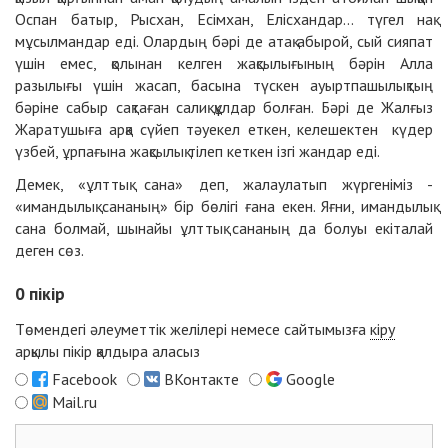
Оспан батыр, Рысхан, Есімхан, Елісхандар... түгел нақ
мұсылмандар еді. Олардың бәрі де атақ абырой, сый сияпат
үшін емес, қолынан келген жақсылығының бәрін Алла
разылығы үшін жасап, басына түскен ауыртпашылықтың
бәріне сабыр сақтаған салиқ құлдар болған. Бәрі де Жалғыз
Жаратушыға арқа сүйеп тәуекел еткен, келешектен күдер
үзбей, ұрпағына жақсылық тілеп кеткен ізгі жандар еді.
Демек, «ұлттық сана» деп, жалаулатып жүргеніміз -
«имандылық сананың» бір бөлігі ғана екен. Яғни, имандылық
сана болмай, шынайы ұлттық сананың да болуы екіталай
деген сөз.
0
пікір
Төмендегі әлеуметтік желілері немесе сайтымызға
кіру
арқылы пікір қалдыра аласыз
Facebook
ВКонтакте
Google
Mail.ru