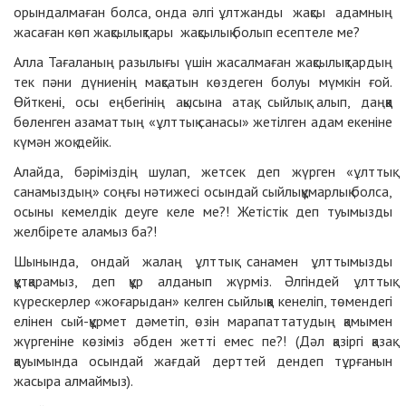
орындалмаған болса, онда әлгі ұлтжанды жақсы адамның
жасаған көп жақсылықтары жақсылық болып есептеле ме?
Алла Тағаланың разылығы үшін жасалмаған жақсылықтардың
тек пәни дүниенің мақсатын көздеген болуы мүмкін ғой.
Өйткені, осы еңбегінің ақысына атақ, сыйлық алып, даңққа
бөленген азаматтың «ұлттық санасы» жетілген адам екеніне
күмән жоқ дейік.
Алайда, бәріміздің шулап, жетсек деп жүрген «ұлттық
санамыздың» соңғы нәтижесі осындай сыйлықұмарлық болса,
осыны кемелдік деуге келе ме?! Жетістік деп туымызды
желбірете аламыз ба?!
Шынында, ондай жалаң ұлттық санамен ұлттымызды
құтқарамыз, деп құр алданып жүрміз. Әлгіндей ұлттық
күрескерлер «жоғарыдан» келген сыйлыққа кенеліп, төмендегі
елінен сый-құрмет дәметіп, өзін марапаттатудың қамымен
жүргеніне көзіміз әбден жетті емес пе?! (Дәл қазіргі қазақ
қауымында осындай жағдай дерттей дендеп тұрғанын
жасыра алмаймыз).