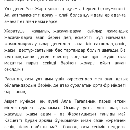
Ұлт деген Ұлы Жаратушының қауымға берген бір мүмкіндігі.
Ал, ұлттық қасиетті қорғау – олай болса қауымдағы әр адамға
аманат етілген нақты нәрсе.
Жаратушы жақсылық жасағандарға сыйлық, жамандық
жасағандарға азап берем деп, ескертті. Бұл мағынада
жамандық жасаушылар дегендер – ана тілін сатқандар, өзнің
жақсы дәстүр-салтынан бас тартқандар болып шығады. Біз
«ұлттық сана» деген елестің соңынан қуып жүріп осы
мақсатты парыз секілді бәрінен жоғары қойып алған
секілдіміз.
Расында, осы ұлт қамы үшін күрескендер мен оған қастық
ойлағандардың бәрінің де қатар сұралатын ортақ бір міндеті
бары анық.
Ақырет күнінде, ең әуелі Алла Тағаланың парыз еткен
міндеттерінен сұраламыз. Осынау ұлты үшін жақсылық
жасаушы, жақсы адам – өз Жаратушысын таныды ма?
Қасиетті Құран арқылы бұйырылған иман сөзін жүрегімен
сеніп, тілімен айтты ма? Сонсоң, осы сенімін пенделік