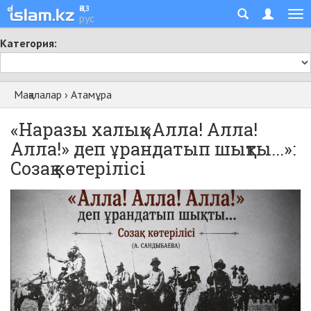
қаз
рус
Категория:
Мақалалар
›
Атамұра
«Наразы халық «Алла! Алла!
Алла!» деп ұрандатып шықты...»:
Созақ көтерілісі