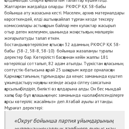
қолданылды. Оларға қойылатын талаптар күшейтілді.
Жалтарған жағдайда оларды РКФСР ҚК 58-бабы
бойынша ату жазасына кесті. Мәселен, архив материалдары
көрсеткендей, елді аштық жайлап тұрған кезде тексеру
комиссиялары астық қорын байлар мен кулактар жасырып
отыр деген желеумен, шынында жоқ астықтың мөлшерін
жоғарылатуды талап еткен.
Бостандық көтерілісіне қатысқан 32 адамның РКФСР ҚК 58-
бабы (58-2, 58-8, 58-10) бойынша жазалануы туралы
деректер бар. Көтерілісті басқаннан кейін жалпы 181
көтерілісші сотталып, 82 адам атылды.
Түркістан қаласының
солтүстік-батысына қарай 25 шақырым жерде орналасқан
Қарнақ қыстағының тұрғындары да кеңес заманында күштеп
ұжымдастыру науқаны кезінде асыра сілтеу саясатына
қарсылық білдіріп, билікті өз қолдарына алды. Он бес мыңдай
халқы бар бұл қалашық кеңес заманында «шолақ белсенділерге
қарсы көтеріліс жасаймыз» деп Атабай ауылы аттанды.
Мұрағат деректері:
«Округ бойынша партия ұйымдарының
интернационалдық тәрбиеге дұрыс мән