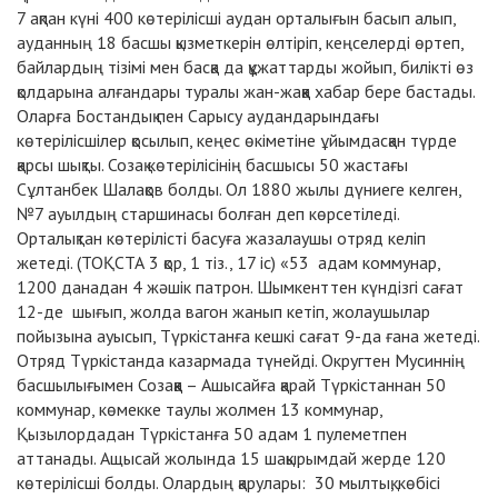
7 ақпан күні 400 көтерілісші аудан орталығын басып алып,
ауданның 18 басшы қызметкерін өлтіріп, кеңселерді өртеп,
байлардың тізімі мен басқа да құжаттарды жойып, билікті өз
қолдарына алғандары туралы жан-жаққа хабар бере бастады.
Оларға Бостандық пен Сарысу аудандарындағы
көтерілісшілер қосылып, кеңес өкіметіне ұйымдасқан түрде
қарсы шықты. Созақ көтерілісінің басшысы 50 жастағы
Сұлтанбек Шалақов болды. Ол 1880 жылы дүниеге келген,
№7 ауылдың старшинасы болған деп көрсетіледі.
Орталықтан көтерілісті басуға жазалаушы отряд келіп
жетеді. (ТОҚСТА 3 қор, 1 тіз., 17 іс) «53 адам коммунар,
1200 данадан 4 жәшік патрон. Шымкенттен күндізгі сағат
12-де шығып, жолда вагон жанып кетіп, жолаушылар
пойызына ауысып, Түркістанға кешкі сағат 9-да ғана жетеді.
Отряд Түркістанда казармада түнейді. Округтен Мусиннің
басшылығымен Созаққа – Ашысайға қарай Түркістаннан 50
коммунар, көмекке таулы жолмен 13 коммунар,
Қызылордадан Түркістанға 50 адам 1 пулеметпен
аттанады. Ащысай жолында 15 шақырымдай жерде 120
көтерілісші болды. Олардың қарулары: 30 мылтық, көбісі