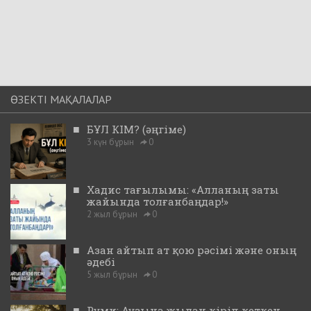
ӨЗЕКТІ МАҚАЛАЛАР
■
БҰЛ КІМ? (әңгіме)
3 күн бұрын
0
■
Хадис тағылымы: «Алланың заты
жайында толғанбаңдар!»
2 жыл бұрын
0
■
Азан айтып ат қою рәсімі және оның
әдебі
5 жыл бұрын
0
■
Руми: Аузына жылан кіріп кеткен