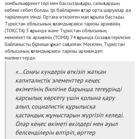
зомбылық әрекеттері мен бассыздықтары, салықтардың
көбеюі себеп болды. Ірі байлармен қатар орта шаруалар да
тәркіленуге ілінді. Ортаға өткізілген мал қырыла бастады.
Түркістан облысының қоғамдық-саяси тарихы архивінің
(ТОҚСТА) 3 қорында және Түркістан облысының
мемлекеттік архивінің (ТОМА) 74 қорында Созақ көтерілісіне
байланысты бірнеше құжат сақталған. Мәселен, Түркістан
облысының қоғамдық-саяси тарихы архивіндегі
мәліметтерде:
«...Соңғы күндерін өткізіп жатқан
капиталистік элементтер кеңес
өкіметінің билігіне барынша тегеурінді
қарсылық көрсету үшін қолына қару
алып, социалистік құрылысқа
қастандық жұмыстарын жүргізіп келеді.
Олар кеңес өкіметі өкілдері мен ауыл
белсенділерін өлтіріп, өрттер