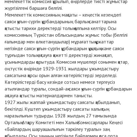
мемлекеттік комиссия құрылып, өңірлерде тиісті жұмыстар
жүргізілгені баршаға белгілі.
Мемлекеттік комиссияның мақсаты – кеңестік кезеңдегі
саяси қуғын-сүргін құрбандарының барлық санаттарына
қатысты тарихи деректерді толық қалпына келтіру. Осы
комиссияның Түркістан облысындағы жұмыс тобы (белгілі
ғалымдар мен өлкетанушылар) мұрағаттық құжаттар
негізінде саяси қуғын-сүргін құрбандарын құқықтық және саяси
тұрғыдан толық ақтауға қажетті деректерді жинақтап,
ұсынымдарды қорытуда. Комиссия мүшелері сонымен қатар,
оңтүстік өңірінде 1929-1931 жылдары ұжымдастыру
саясатына қарсы орын алған көтерілістерді зерделеді.
Көтерілістерді басу кезінде сотсыз немесе тергеусіз
атылғандар туралы, сондай-ақ саяси қуғын-сүргін құрбандарын
ақтауға қатысты материалдармен танысты.
1927 жылы жаппай ұжымдастыру саясаты қабылданып,
бекітілді. Күштеп ұжымдастыру саясаты халықтың
наразылығын тудырды. 1928 жылдың 27 тамызында
Орталық Атқару Комитеті мен Халық Комиссарлары Кеңесі
«Байлардың шаруашылығын тәркілеу туралы» заң
қабылдады. Осы заңның негізінде байлармен қоса орта