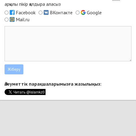
арқылы пікір қалдыра аласыз
Facebook
ВКонтакте
Google
Mail.ru
Әлеуметтік парақшаларымызға жазылыңыз: