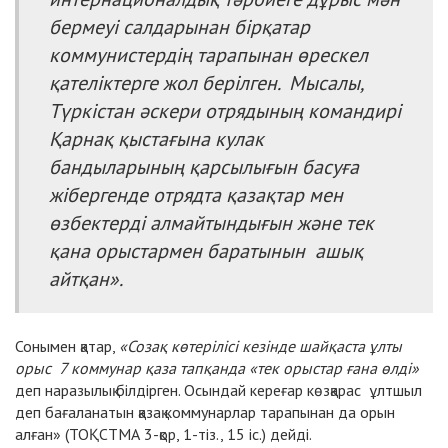
бермеуі салдарынан бірқатар
коммунистердің тарапынан өрескел
қателіктерге жол берілген. Мысалы,
Түркістан әскери отрядының командирі
Қарнақ қыстағына кулак
бандыларының қарсылығын басуға
жібергенде отрядта қазақтар мен
өзбектерді алмайтындығын және тек
қана орыстармен баратынын ашық
айтқан».
Сонымен қатар,
«Созақ көтерілісі кезінде шайқаста ұлты
орыс 7 коммунар қаза тапқанда «тек орыстар ғана өлді»
деп наразылық білдірген. Осындай кереғар көзқарас ұлтшыл
деп бағаланатын қазақ коммунарлар тарапынан да орын
алған» (ТОҚСТМА 3-қор, 1-тіз., 15 іс.) дейді.