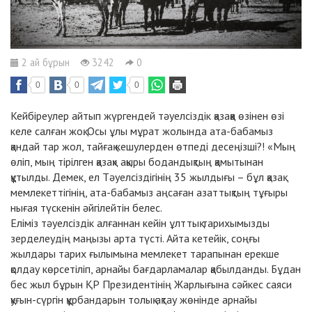
2 ай бұрын
3242
0
0
0
0
Кейбіреулер айтып жүргендей тәуелсіздік қазаққа өзінен өзі
келе салған жоқ. Осы ұлы мұрат жолында ата-бабамыз
қандай тар жол, тайғақ кешулерден өтпеді десеңізші?! «Мың
өліп, мың тірілген қазақ» ақыры бодандықтың қамытынан
құтылды. Демек, ел Тәуелсіздігінің 35 жылдығы – бұл қазақ
мемлекеттігінің, ата-бабамыз аңсаған азаттықтың тұғыры
нығая түскенін әйгілейтін белес.
Еліміз тәуелсіздік алғаннан кейін ұлттық тарихымызды
зерделеудің маңызы арта түсті. Айта кетейік, соңғы
жылдары тарих ғылымына мемлекет тарапынан ерекше
қолдау көрсетіліп, арнайы бағдарламалар қабылданды. Бұдан
бес жыл бұрын ҚР Президентінің Жарлығына сәйкес саяси
қуғын-сүргін құрбандарын толық ақтау жөнінде арнайы