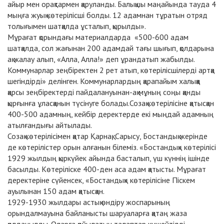
айыр мен орақтармен қаруланды. Балықшы маңайында тауда 4
мыңға жуық көтерілісші болды. 12 адамнан тұратын отряд
толығымен шатқалда ұсталып, қырылды».
Мұрағат қорындағы материалдарда «500-600 адам
шатқалда, сол жағынан 200 адамдай тағы шығып, қолдарына
ақ жалау алып, «Алла, Алла!» деп ұрандатып жабылды.
Коммунарлар зеңбіректен 2 рет атып, көтерілісшілерді артқа
шегіндірді» делінген. Коммунарлардың қарапайым халыққа
қарсы зеңбіректерді пайдалануынан-ақ мұның соңы қанды
қырғынға ұласқанын түсінуге болады.Созақ көтерілісіне қатысқан
400-500 адамның, кейбір деректерде екі мыңдай адамның
атылғандығы айтылады.
Созақ көтерілісімен қатар Қарнақ, Сарысу, Бостандық жерінде
де көтерілістер орын алғанын білеміз. «Бостандық» көтерілісі
1929 жылдың қыркүйек айында басталып, үш күннің ішінде
басылды. Көтеріліске 400-ден аса адам қатысты. Мұрағат
деректеріне сүйенсек, «Бостандық» көтерілісіне Піскем
ауылынан 150 адам қатысқан.
1929-1930 жылдары астық өндіру жоспарының
орындалмауына байланысты шаруаларға қатаң жаза