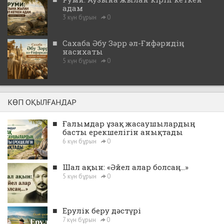
адам
3 күн бұрын
0
■
Сахаба Әбу Зәрр әл-Ғифәридің
насихаты
5 күн бұрын
0
КӨП ОҚЫЛҒАНДАР
■
Ғалымдар ұзақ жасаушылардың
басты ерекшелігін анықтады
6 күн бұрын
0
■
Шал ақын: «Әйел алар болсаң...»
5 күн бұрын
0
■
Ерулік беру дәстүрі
7 күн бұрын
0