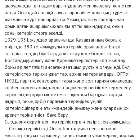
шаруаларды, дін адамдарын қудалау мен жазалау кең етек
алды. Осындай солақай саясат қарапайым халықтың тұрмыс
жағдайын күрт нашарлатты. Ұжымдастыру салдарынан
орын алған ашаршылық халықты қатты ашындырды, оның
соңы көтерілістерге әкелді.
1929-1931 жылдар аралығында Қазақстанның барлық
өңірінде 380-ге жуық қарулы көтеріліс орын алды. Ең ірі
көтерілістердің бірі Сырдария округінде болды. Созақ,
Бостандық, Сарысу және Қарнақ көтерілістері көп жылдар
бойы әділеттілікті аңсаған азатшыл рухтың оянуы еді. Бұл
көтерілістер тарихи құжаттар, архив материалдары, ОГПУ,
НКВД, партия, кеңес құжаттары және сол тарихи оқиғаларды
көзбен көрген адамдардың әңгімелері негізінде зерделенуі
керек. Біздің қазіргі міндетіміз – қолдағы бар құжаттарды
ақтарып, оның әрбір парағына тереңірек үңіліп,
көтерілісшілердің аты-жөндерін анықтау және олардың іс-
әрекеттеріне тиісті баға беру.
Сырдария округіндегі көтерілістердің ең ірісі, ең ауқымдысы
– Созақ көтерілісі еді. Оның басталуына негізінен мал-
мүліктің заңсыз тәркіленуі, кеңес өкіметі уәкілдерінің зорлық-