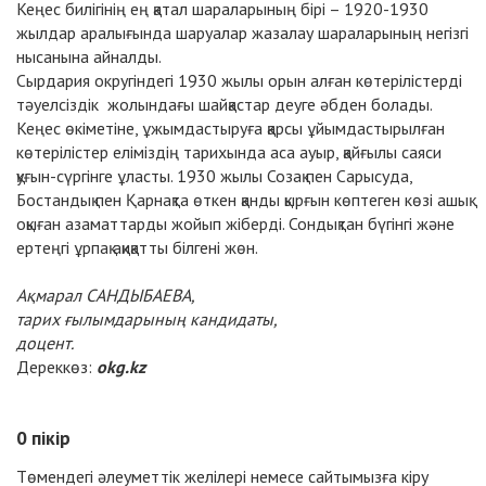
Кеңес билігінің ең қатал шараларының бірі – 1920-1930
жылдар аралығында шаруалар жазалау шараларының негізгі
нысанына айналды.
Сырдария округіндегі 1930 жылы орын алған көтерілістерді
тәуелсіздік жолындағы шайқастар деуге әбден болады.
Кеңес өкіметіне, ұжымдастыруға қарсы ұйымдастырылған
көтерілістер еліміздің тарихында аса ауыр, қайғылы саяси
қуғын-сүргінге ұласты. 1930 жылы Созақ пен Сарысуда,
Бостандық пен Қарнақта өткен қанды қырғын көптеген көзі ашық
оқыған азаматтарды жойып жіберді. Сондықтан бүгінгі және
ертеңгі ұрпақ ақиқатты білгені жөн.
Ақмарал САНДЫБАЕВА,
тарих ғылымдарының кандидаты,
доцент.
Дереккөз:
okg.kz
0
пікір
Төмендегі әлеуметтік желілері немесе сайтымызға
кіру