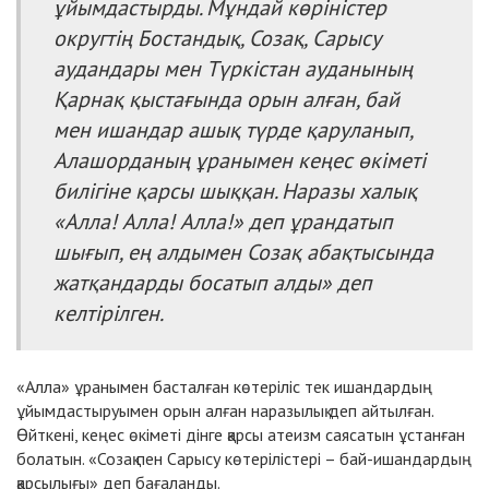
ұйымдастырды. Мұндай көріністер
округтің Бостандық, Созақ, Сарысу
аудандары мен Түркістан ауданының
Қарнақ қыстағында орын алған, бай
мен ишандар ашық түрде қаруланып,
Алашорданың ұранымен кеңес өкіметі
билігіне қарсы шыққан. Наразы халық
«Алла! Алла! Алла!» деп ұрандатып
шығып, ең алдымен Созақ абақтысында
жатқандарды босатып алды» деп
келтірілген.
«Алла» ұранымен басталған көтеріліс тек ишандардың
ұйымдастыруымен орын алған наразылық деп айтылған.
Өйткені, кеңес өкіметі дінге қарсы атеизм саясатын ұстанған
болатын. «Созақ пен Сарысу көтерілістері – бай-ишандардың
қарсылығы» деп бағаланды.