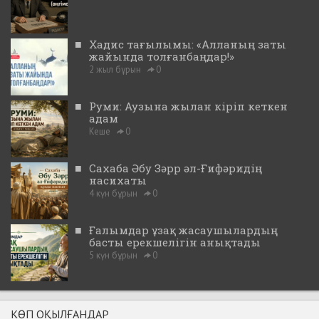
■
Хадис тағылымы: «Алланың заты
жайында толғанбаңдар!»
2 жыл бұрын
0
■
Руми: Аузына жылан кіріп кеткен
адам
Кеше
0
■
Сахаба Әбу Зәрр әл-Ғифәридің
насихаты
4 күн бұрын
0
■
Ғалымдар ұзақ жасаушылардың
басты ерекшелігін анықтады
5 күн бұрын
0
КӨП ОҚЫЛҒАНДАР