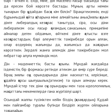
бәрі
-
өткен іс. Енді, міне, дін мәселесі ғасыр басында тағы
да ересен бой көрсете бастады. Мұның арты немен
тынарын бір құдайдан басқа кім білсін? Бірақ атеизмнің енді
бұрынғыдай қайта қаһарына міне алмайтыны анық. Зиялы қауым
дінге либералдық кезқарас танытуда, сірә, осы діни
либерализм осы ғасыр қоғамдық санасының принципіне
айналар деген ойдамын, өйткені дінге қатысты өзге
көзқарастардың бәрі әлеуметтік тәжірибеде орын алған,
олар өздерінің жағымды да, жағымсыз да жақтарын
көрсеткен. Зерделі жанға әлемдік діни тәжірибеден мол
ғибраттар алуға мүмкіндік мол.
Дін
-
мәдениеттің басты қазығы. Мұндай жағдайда
ізденістің бір формасы ретінде атеизм де өмір сүре береді.
Бірақ, зиялы оқу орындарында діни насихатта, керісінше,
құдайға қарсы шығушылық (атеизм) та орын алмауы керек.
Мұндай істер тек діни оқу орындары мен таза идеологиялық
мақсаттағы мекемелерде гана жүргізілуі шарт.
Осындай жалпы түсініктен кейін біздің (қазақтардың) Құдай
мен пайгамбар туралы бүгінде білдіріп жүрген ойларына
тоқталайын.