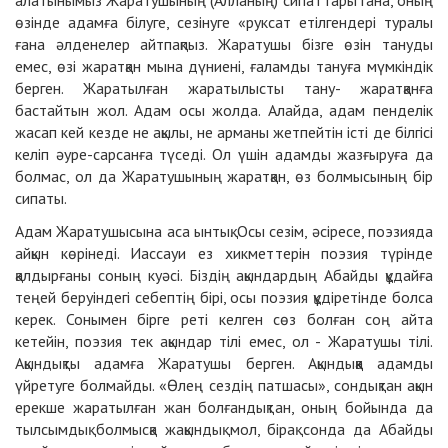
алатынымыз Жаратушының (Алланың) сипаттары гана, оның
өзінде адамға білуге, сезінуге «руксат етілгендері туралы
ғана әлденелер айтпақпыз. Жаратушы бізге өзін тануды
емес, өзі жаратқан мына дүниені, ғаламды тануға мүмкіндік
берген. Жаратылған жаратылысты тану
- жаратқанға
бастайтын жол. Адам осы жолда. Алайда, адам пенделік
жасап кей кезде не ақылы, не арманы жетпейтін істі де білгісі
келіп әуре-сарсанға түседі. Ол үшін адамды жазғыруға да
болмас, ол да Жаратушының жаратқан, өз болмысының бір
сипаты.
Адам Жаратушысына аса ынтық. Осы сезім, әсіресе, поэзияда
айқын көрінеді. Иассауи ез хикметтерін поэзия түрінде
қалдырғаны соның куәсі. Біздің ақындардың Абайды құдайға
теңей беруіндегі себептің бірі, осы поэзия құдіретінде болса
керек. Сонымен бірге реті келген сөз болған соң айта
кетейін, поэзия тек ақындар тілі емес, ол
-
Жаратушы тілі.
Ақындықты адамға Жаратушы берген. Ақындыққа адамды
үйретуге болмайды. «Өлең сездің патшасы», сондықтан ақын
ерекше жаратылған жан болғандықтан, оның бойында да
тылсымдық болмысқа жақындық мол, бірақ сонда да Абайды