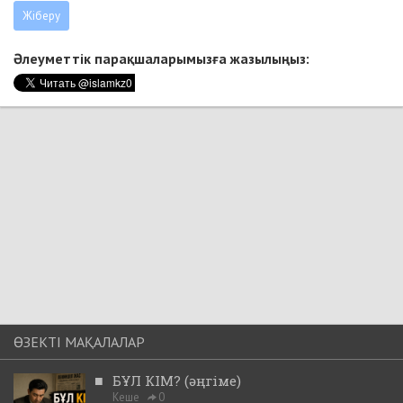
Әлеуметтік парақшаларымызға жазылыңыз:
ӨЗЕКТІ МАҚАЛАЛАР
■
БҰЛ КІМ? (әңгіме)
Кеше
0