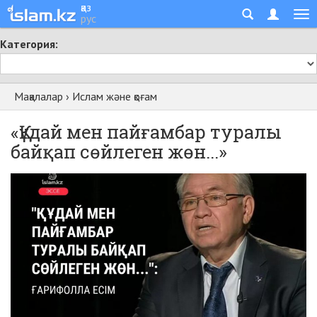
қаз
рус
Категория:
Мақалалар
›
Ислам және қоғам
«Құдай мен пайғамбар туралы
байқап сөйлеген жөн...»