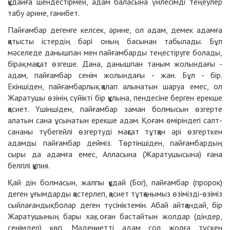
құдайға шендестірмей, адам баласына үйлесімді теңеулер
табу әрине, ганибет.
Пайғамбар дегенге келсек, әрине, ол адам, демек адамға
қатысты істердің бәрі оның басынан табылады. Бұл
мәселеде данышпан мен пайғамбарды теңестіруге болады,
бірақ мақсат өзгеше. Дана, данышпан таным жолындағы
-
адам, пайғамбар сенім жолындағы
-
жан. Бұл
-
бір.
Екіншіден, пайғамбарлық қалап алынатын шаруа емес, ол
Жаратушы өзінің сүйікті бір құлына, пендесіне берген ерекше
қасиет. Үшіншіден, пайғамбар заман болмысын өзгерте
алатын сана ұсынатын ерекше адам. Қоғам өміріндегі салт-
сананы түбегейлі өзгертуді мақсат тұтқан әрі өзгерткен
адамды пайғамбар дейміз. Төртіншіден, пайғамбардың
сыры да адамға емес, Алласына (Жаратушысына) ғана
белгілі құпия.
Қай дін болмасын, жалпы құдай (Бог), пайғамбар (пророк)
деген ұғымдарды қастерлеп, қасиет тұтқанымыз өзімізді-өзіміз
сыйлағандық болар деген түсініктемін. Абай айтқандай, бір
Жаратушының бары хақ, оған бастайтын жолдар (діндер,
сенімдер) көп. Мәдениетті адам сол жолға түскен