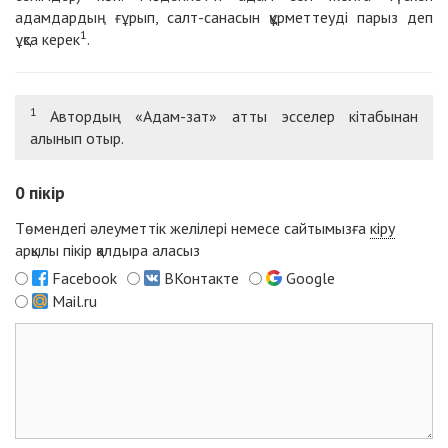
адамдардың ғұрып, салт-санасын құрметтеуді парыз деп
1
ұқса керек
.
1
Автордың «Адам-зат» атты эсселер кітабынан
алынып отыр.
0
пікір
Төмендегі әлеуметтік желілері немесе сайтымызға
кіру
арқылы пікір қалдыра аласыз
Facebook
ВКонтакте
Google
Mail.ru