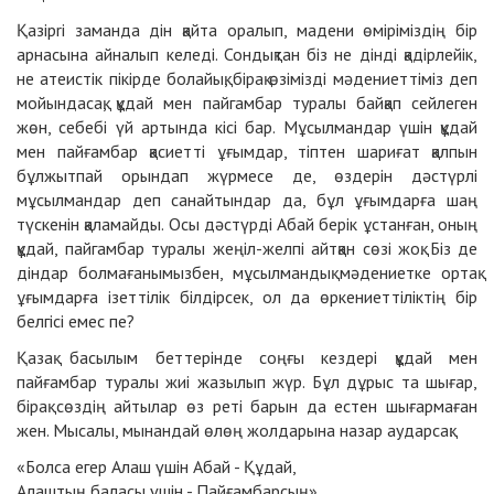
Қазірrі заманда дін қайта оралып, мадени өміріміздің бір
арнасына айналып келеді. Сондықтан біз не дінді қадірлейік,
не атеистік пікірде болайық, бірақ өзімізді мәдениеттіміз деп
мойындасақ, құдай мен пайгамбар туралы байқап сейлеген
жөн, себебі үй артында кісі бар. Мұсылмандар үшін құдай
мен пайғамбар қасиетті ұғымдар, тіптен шариғат қалпын
бұлжытпай орындап жүрмесе де, өздерін дәстүрлі
мұсылмандар деп санайтындар да, бұл ұғымдарға шаң
түскенін қаламайды. Осы дәстүрді Абай берік ұстанған, оның
құдай, пайгамбар туралы жеңіл-желпі айтқан сөзі жоқ. Біз де
діндар болмағанымызбен, мұсылмандық мәдениетке ортақ
ұғымдарға ізеттілік білдірсек, ол да өркениеттіліктің бір
белгісі емес пе?
Қазақ басылым беттерінде соңғы кездері құдай мен
пайғамбар туралы жиі жазылып жүр. Бұл дұрыс та шығар,
бірақ сөздің айтылар өз реті барын да естен шығармаған
жен. Мысалы, мынандай өлөң жолдарына назар аударсақ:
«Болса егер Алаш үшін Абай
-
Құдай,
Алаштың баласы үшін - Пайғамбарсың»