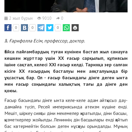
2 жыл бұрын
9010
0
0
0
0
Ғарифолла Есім, профессор, доктор.
Ғайса пайғамбардың туған күнінен бастап жыл санауға
кешкен жұрттар үшін ХХ ғасыр сарқылып, құпиясын
ішіне сақтап, келесі ХХІ ғасыр келді. Тарихқа зер салған
кісіге ХХ ғасырдың басталуы мен аяқталуында бір
ұқсастық бар. Ол - ғасыр басындағы дінге деген ынта
мен ғасыр соңындағы халықтың тағы да дінге ден
қоюы.
Ғасыр басындағы дінге ынта келе-келе адам айтқысыз дау-
дамайға түсіп, Ресей империясында атеизм күшіне енді.
Мешіт, шіркеу сияқты діни мекемелер қиратылды, діни басшы,
қызметкерлер жойылды. Лениннің дін басшылары енді қайтып
бас көтермейтін болсын деген нұсқауы орындалды. Мұның