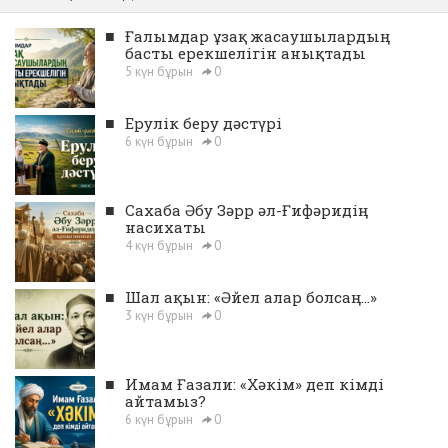
■
Ғалымдар ұзақ жасаушылардың
басты ерекшелігін анықтады
5 күн бұрын
0
■
Ерулік беру дәстүрі
6 күн бұрын
0
■
Сахаба Әбу Зәрр әл-Ғифәридің
насихаты
4 күн бұрын
0
■
Шал ақын: «Әйел алар болсаң...»
3 күн бұрын
0
■
Имам Ғазали: «Хәкім» деп кімді
айтамыз?
6 күн бұрын
0