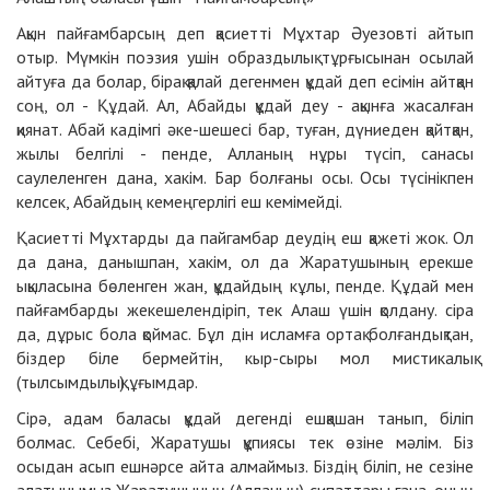
Ақын пайғамбарсың деп қасиетті Мұхтар Әуезовті айтып
отыр. Мүмкін поэзия ушін образдылық тұрғысынан осылай
айтуға да болар, бірақ қалай дегенмен құдай деп есімін айтқан
соң, ол
-
Құдай. Ал, Абайды құдай деу
-
ақынға жасалған
қиянат. Абай кадімгі әке-шешесі бар, туған, дүниеден қайтқан,
жылы белгілі
-
пенде, Алланың нұры түсіп, санасы
саулеленген дана, хакім. Бар болғаны осы. Осы түсінікпен
келсек, Абайдың кемеңгерлігі еш кемімейді.
Қасиетті Мұхтарды да пайгамбар деудің еш қажеті жок. Ол
да дана, данышпан, хакім, ол да Жаратушының ерекше
ықыласына бөленген жан, құдайдың кұлы, пенде. Құдай мен
пайғамбарды жекешелендіріп, тек Алаш үшін қолдану. сіра
да, дұрыс бола қоймас. Бұл дін исламға ортақ болғандықтан,
біздер біле бермейтін, кыр-сыры мол мистикалық
(тылсымдылық) ұғымдар.
Сірә, адам баласы құдай дегенді ешқашан танып, біліп
болмас. Себебі, Жаратушы құпиясы тек өзіне мәлім. Біз
осыдан асып ешнәрсе айта алмаймыз. Біздің біліп, не сезіне