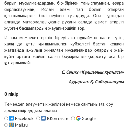
барып мұсылмандардың бір-бірімен таныспауынан, өзара
сырласпауынан, Ислам әлемі тап болып отырған
қиыншылықтарды бөліспеуінен туындауда. Осы тұрғыдан
алғанда материалдық және рухани салада қызмет атқарып
жүрген басшылардың жауапкершілігі зор.
Ислам мемлекеттерінің біреуі аса пұшайман халге түсіп,
халқы да қатты қиыншылық пен күйзелісті бастан кешкен
жағдайда қажылыққа жиналған мұсылмандар олардың жай-
күйін ортаға жайып салып бауырмалдық көрсетуі аса бір
құптарлық жайт.
С. Сених «Құлшылық құпиясы»
Аударған: Қ. Сабыржанұлы
0
пікір
Төмендегі әлеуметтік желілері немесе сайтымызға
кіру
арқылы пікір қалдыра аласыз
Facebook
ВКонтакте
Google
Mail.ru