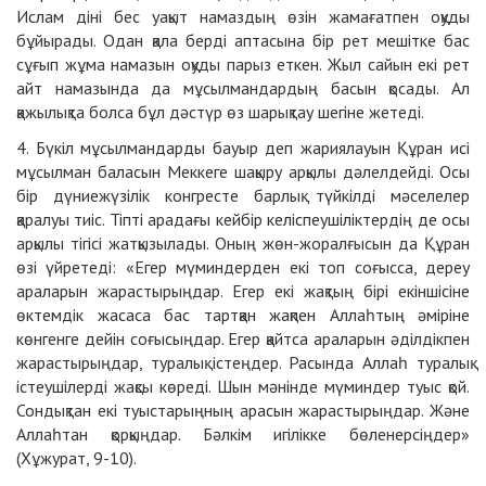
Ислам діні бес уақыт намаздың өзін жамағатпен оқуды
бұйырады. Одан қала берді аптасына бір рет мешітке бас
сұғып жұма намазын оқуды парыз еткен. Жыл сайын екі рет
айт намазында да мұсылмандардың басын қосады. Ал
қажылықта болса бұл дәстүр өз шарықтау шегіне жетеді.
4. Бүкіл мұсылмандарды бауыр деп жариялауын Құран исі
мұсылман баласын Меккеге шақыру арқылы дәлелдейді. Осы
бір дүниежүзілік конгресте барлық түйкілді мәселелер
қаралуы тиіс. Тіпті арадағы кейбір келіспеушіліктердің де осы
арқылы тігісі жатқызылады. Оның жөн-жоралғысын да Құран
өзі үйретеді: «Егер мүминдерден екі топ соғысса, дереу
араларын жарастырыңдар. Егер екі жақтың бірі екіншісіне
өктемдік жасаса бас тартқан жақпен Аллаһтың әміріне
көнгенге дейін соғысыңдар. Егер қайтса араларын әділдікпен
жарастырыңдар, туралық істеңдер. Расында Аллаһ туралық
істеушілерді жақсы көреді. Шын мәнінде мүминдер туыс қой.
Сондықтан екі туыстарыңның арасын жарастырыңдар. Және
Аллаһтан қорқыңдар. Бәлкім игілікке бөленерсіңдер»
(Хұжурат, 9-10).