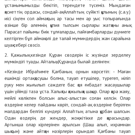
ұстанымымызды бекітіп, тереңдете түсеміз. Мыңдаған
қасиеттің ордасы, сондай-ақ Аллаһтың сүйікті құлының (с.а.у.)
иісі сіңген сол аймақтың әр тасы мен әр уыс топырағында
өзінше бір әлемнің құпия тылсым сырлары жатқаны анық.
Парасат пайымы биік тұлғаларды, пайғамбарларды дүниеге
келтірген бұл аймақ әлі де талай мүминдердің жан сарайына
шуақ себері сөзсіз.
2. Қажылық кезінде Құран сөздерін іс жүзінде зерделеу
мүмкіндігі туады. Айталық, Құранда былай делінген:
«Кезінде Ибраһимге Қағбаның орнын көрсетіп: - Маған
ешкімді ортақ қосушы болма, тауап етушілер, түрегеп, иіліп
руку мен жығылып сәждеге бас қоя ғибадат жасаушылар
үшін үйімді таза ұста. Халықты қажылыққа шақыр. Олар қара жаяу,
мейлі көлікпен болсын алыс-алыстан соған келсін. Олар
өздеріне келер пайданы көріп, сондай-ақ өздеріне берілген
малдардан белгілі күндері Аллаһтың атына құрбан шалсын.
Одан өздерің де жеңдер, жоқ-жітікке де қарасыңдар.
Артынша олар кірлерінен арылсын (Шаш алып, ихрамнан
шықсын) және айтқан нәзірлерін орындап Қағбаны тауап