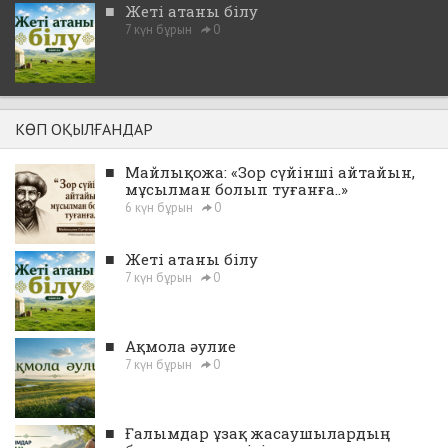
■
Жеті атаны білу
7 күн бұрын
0
КӨП ОҚЫЛҒАНДАР
■
Майлықожа: «Зор сүйінші айтайын,
мұсылман болып туғанға..»
6 күн бұрын
0
■
Жеті атаны білу
7 күн бұрын
0
■
Ақмола әулие
7 күн бұрын
0
■
Ғалымдар ұзақ жасаушылардың