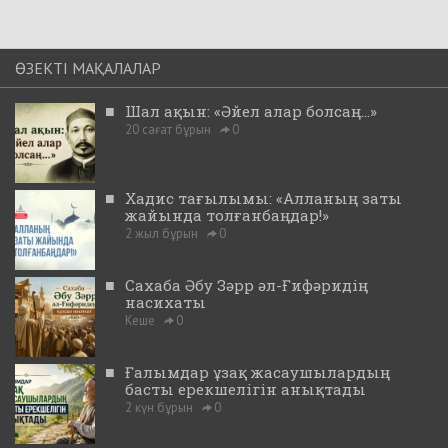
ӨЗЕКТІ МАҚАЛАЛАР
■
Шал ақын: «Әйел алар болсаң...»
20 сағат бұрын
0
■
Хадис тағылымы: «Алланың заты
жайында толғанбаңдар!»
2 жыл бұрын
0
■
Сахаба Әбу Зәрр әл-Ғифәридің
насихаты
Кеше
0
■
Ғалымдар ұзақ жасаушылардың
басты ерекшелігін анықтады
2 күн бұрын
0