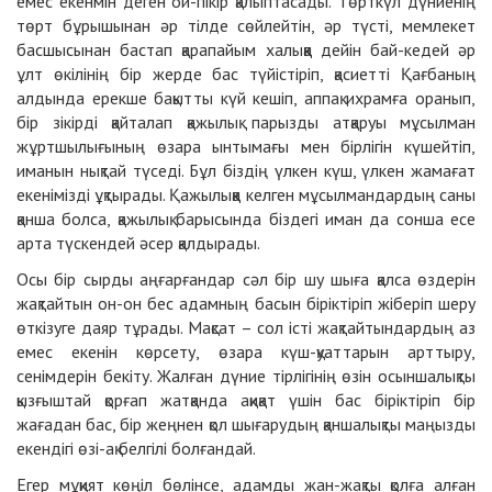
емес екенмін деген ой-пікір қалыптасады. Төрткүл дүниенің
төрт бұрышынан әр тілде сөйлейтін, әр түсті, мемлекет
басшысынан бастап қарапайым халыққа дейін бай-кедей әр
ұлт өкілінің бір жерде бас түйістіріп, қасиетті Қағбаның
алдында ерекше бақытты күй кешіп, аппақ ихрамға оранып,
бір зікірді қайталап қажылық парызды атқаруы мұсылман
жұртшылығының өзара ынтымағы мен бірлігін күшейтіп,
иманын нықтай түседі. Бұл біздің үлкен күш, үлкен жамағат
екенімізді ұқтырады. Қажылыққа келген мұсылмандардың саны
қанша болса, қажылық барысында біздегі иман да сонша есе
арта түскендей әсер қалдырады.
Осы бір сырды аңғарғандар сәл бір шу шыға қалса өздерін
жақтайтын он-он бес адамның басын біріктіріп жіберіп шеру
өткізуге даяр тұрады. Мақсат – сол істі жақтайтындардың аз
емес екенін көрсету, өзара күш-қуаттарын арттыру,
сенімдерін бекіту. Жалған дүние тірлігінің өзін осыншалықты
қызғыштай қорғап жатқанда ақиқат үшін бас біріктіріп бір
жағадан бас, бір жеңнен қол шығарудың қаншалықты маңызды
екендігі өзі-ақ белгілі болғандай.
Егер мұқият көңіл бөлінсе, адамды жан-жақты қолға алған