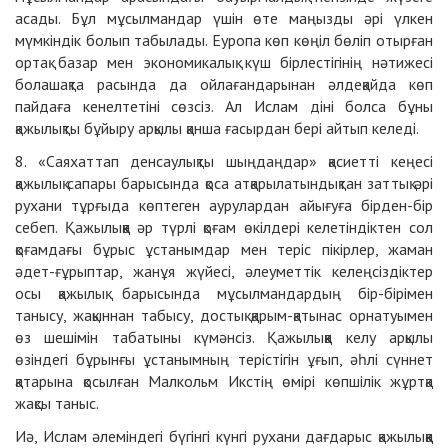
асады. Бұл мұсылмандар үшін өте маңызды әрі үлкен
мүмкіндік болып табылады. Еуропа көп көңіл бөліп отырған
ортақ базар мен экономикалық күш бірлестігінің нәтижесі
болашақта расында да ойлағандарынан әлдеқайда көп
пайдаға кенелтетіні сөзсіз. Ал Ислам діні болса бұны
қажылықты бұйыру арқылы қанша ғасырдан бері айтып келеді.
8. «Саяхаттап денсаулықты шыңдаңдар» қасиетті кеңесі
қажылық сапары барысында қоса атқарылатындықтан заттық әрі
рухани тұрғыда көптеген аурулардан айығуға бірден-бір
себеп. Қажылыққа әр түрлі қоғам өкілдері келетіндіктен сол
қоғамдағы бұрыс ұстанымдар мен теріс пікірлер, жаман
әдет-ғұрыптар, жанұя жүйесі, әлеуметтік келеңсіздіктер
осы қажылық барысында мұсылмандардың бір-бірімен
танысу, жақыннан табысу, достық қарым-қатынас орнатуымен
өз шешімін табатыны күмәнсіз. Қажылыққа келу арқылы
өзіндегі бұрынғы ұстанымның терістігін ұғып, әһлі сүннет
қатарына қосылған Малкольм Икстің өмірі көпшілік жұртқа
жақсы таныс.
Иә, Ислам әлеміндегі бүгінгі күнгі рухани дағдарыс қажылыққа