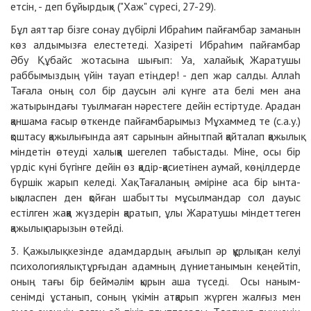
етсін, - деп бұйырдық» ("Хаж" сүресі, 27-29).
Бұл аяттар бізге сонау дүбірлі Ибраһим пайғамбар заманын
көз алдымызға елестетеді. Хазіреті Ибраһим пайғамбар
Әбу Құбайс жотасына шығып: Уа, халайық! Жаратушы
раббымыздың үйін тауап етіңдер! - деп жар салды. Аллаһ
Тағала оның сол бір даусын әлі күнге ата белі мен ана
жатырындағы туылмаған нәрестеге дейін естіртуде. Арадан
қаншама ғасыр өткенде пайғамбарымыз Мұхаммед те (с.а.у.)
қоштасу қажылығында аят сарынын айнытпай қайталап қажылық
міндетін өтеуді халыққа шегелеп табыстады. Міне, осы бір
үрдіс күні бүгінге дейін өз қадір-қасиетінен аумай, көңілдерде
бүршік жарып келеді. Хақ Тағаланың әміріне аса бір ынта-
ықыласпен ден қойған шабытты мұсылмандар сол дауыс
естілген жаққа жүздерін қаратып, ұлы Жаратушы міндеттеген
қажылық парызын өтейді.
3. Қажылық кезінде адамдардың ағылып әр құрлықтан келуі
психологиялық тұрғыдан адамның дүниетанымын кеңейтіп,
оның тағы бір беймәлім қырын аша түседі. Осы наным-
сенімді ұстанып, соның үкімін атқарып жүрген жалғыз мен