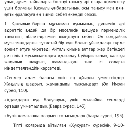
ұлыс, қауым, тайпаларға бөлінуі танысу әрі өзара көмектесу
үшін болғаны. Қажылық ғибадатының осы танысу мен қоян-
қолтық араласуға ең тиімді себеп екендігі сөзсіз.
1. Қажылық барша мұсылман қауымының дүниелік әрі
ақыреттік қандай да бір мәселесін шешуде пәрменділік
танытып, қабілет-қарымын шыңдауға себеп. Ол сондай-ақ
мұсылмандарды тұтастай бір күш болып ұйымдасқан түрде
әрекет етуге үйретеді. Айталық, мына аяттар жер бетіндегі
реттілікті мұсылмандарға қадағалау бұйырылғанын, халықты
жақсылыққа шақырып, жамандықтан тыю ісі соларға
міндеттелгендігін көрсетеді.
«Сендер адам баласы үшін ең қайырлы үмметсіңдер.
Жақсылыққа шақырып, жамандықты тыясыңдар» (Әл Имран
сүресі, 110).
«Адамдарға куә болуларың үшін осылайша сендерді
орташа үммет қылдық» (Бақара сүресі, 143).
«Бүлік қалмағанша олармен соғысыңдар» (Бақара сүресі, 193).
Тіпті жоғарыда айтылған «Хужурат» сүресінің 9-10-