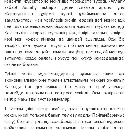
кеңейтіп, жүректеріне мейлінше тереңдете түседі. «Аллаһу
акбар! Аллаһу акбар!» деген сөздері арқылы ұлы
Жаратушының құдіреті күшті құдайылығына деген
таңғалыстары мен үрейлерін жеңіп, өздеріндегі менмендік
пен тәкаппарлықтарынан біржолата арылып, тәубаға келеді.
Қажылығын атқарған мүминнің көңіл кірі тазарып, көкірек
көзі мен жүрек айнасы да шайдай ашылады. Осы бір
тазарыс пен рухани өсуді ол бұдан кейінгі жамағатпен
оқыған әр намазда (айт намазы, жаңбыр намазы, ай мен күн
тұтылған кезде оқылатын хусуф пен кусуф намаздарында)
сезінетін болады.
Екінші жағы мұсылмандардың қоғамдық, саяси әрі
экономикалық өміріне тікелей қатыстылығы. Меккеге жиналып
Қағбада бас қосу ауқымды бір мәселеге орай әлемдік
деңгейде шақырылатын конгресс секілді. Осы төңіректегі
кейбір маңызды тұстар мыналар:
1. Ислам діні тамыр жайып, қанатын құлаштаған қасиетті
мекен, киелі топыраққа барып тәу ету арқылы Пайғамбарымыз
(с.а.у.) бен оның даңқты сахабаларының жан аямай күрескен
шайқастары санамызда жаңғырып, Ислам дініне деген