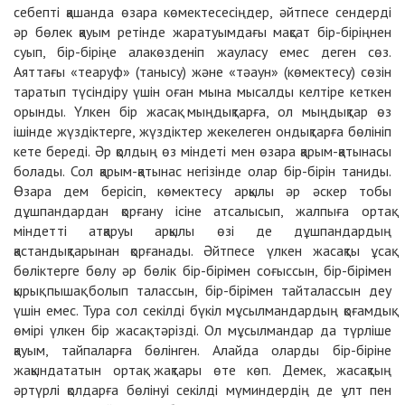
себепті қашанда өзара көмектесесіңдер, әйтпесе сендерді
әр бөлек қауым ретінде жаратуымдағы мақсат бір-біріңнен
суып, бір-біріңе алакөзденіп жауласу емес деген сөз.
Аяттағы «теаруф» (танысу) және «тәаун» (көмектесу) сөзін
таратып түсіндіру үшін оған мына мысалды келтіре кеткен
орынды. Үлкен бір жасақ мыңдықтарға, ол мыңдықтар өз
ішінде жүздіктерге, жүздіктер жекелеген ондықтарға бөлініп
кете береді. Әр қолдың өз міндеті мен өзара қарым-қатынасы
болады. Сол қарым-қатынас негізінде олар бір-бірін таниды.
Өзара дем берісіп, көмектесу арқылы әр әскер тобы
дұшпандардан қорғану ісіне атсалысып, жалпыға ортақ
міндетті атқаруы арқылы өзі де дұшпандардың
қастандықтарынан қорғанады. Әйтпесе үлкен жасақты ұсақ
бөліктерге бөлу әр бөлік бір-бірімен соғыссын, бір-бірімен
қырық пышақ болып талассын, бір-бірімен тайталассын деу
үшін емес. Тура сол секілді бүкіл мұсылмандардың қоғамдық
өмірі үлкен бір жасақ тәрізді. Ол мұсылмандар да түрліше
қауым, тайпаларға бөлінген. Алайда оларды бір-біріне
жақындататын ортақ жақтары өте көп. Демек, жасақтың
әртүрлі қолдарға бөлінуі секілді мүминдердің де ұлт пен