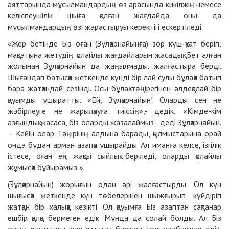
аяттарында мұсылмандардың өз арасында кикілжің немесе
келіспеушілік шыға қалған жағдайда оны да
мұсылмандардың өзі жарастыруы керектігі ескертіледі.
«Жер бетінде Біз оған (Зұлқарнайынға) зор күш-қуат беріп,
мақсатына жетудің қолайлы жағдайларын жасадық. Бет алған
жолынан Зұлқарнайын да жаңылмады, жалғастыра берді.
Шығандап батысқа жеткенде күнді бір лай сулы бұлаққа батып
бара жатқандай сезінді. Осы бұлақ төңірегінен әлдеқалай бір
қауымды ұшыратты. «Ей, Зұлқарнайын! Оларды сен не
жәбірлеуге не жарылқауға тиіссің»,- дедік. «Кімде-кім
азғындық жасаса, біз оларды жазалаймыз,- деді Зұлқарнайын.
– Кейін олар Тәңірінің алдына барады, қылмыстарына орай
онда бұдан арман азапқа ұшырайды. Ал иманға келсе, ізгілік
істесе, оған ең жақсы сыйлық беріледі, оларды қолайлы
жұмысқа бұйырамыз ».
(Зұлқарнайын) жорығын одан әрі жалғастырды. Ол күн
шығысқа жеткенде күн төбелерінен шыжғырып, күйдіріп
жатқан бір халыққа кезікті. Ол қауымға Біз азаптан сақтанар
ешбір қалқа бермеген едік. Мұнда да солай болды. Ал Біз