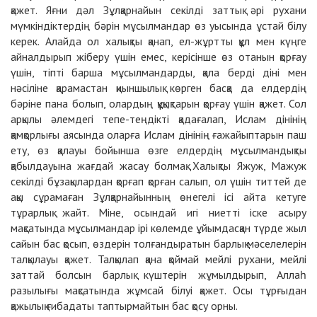
қажет. Яғни дәл Зұлқарнайын секілді заттық әрі рухани
мүмкіндіктердің бәрін мұсылмандар өз уысында ұстай білу
керек. Алайда ол халықты қанап, ел-жұртты құл мен күңге
айналдырып жіберу үшін емес, керісінше өз отанын қорғау
үшін, тіпті барша мұсылмандарды, қала берді діні мен
нәсіліне қарамастан қиыншылық көрген басқа да елдердің
бәріне пана болып, олардың құқықтарын қорғау үшін қажет. Сол
арқылы әлемдегі тепе-теңдікті қадағалап, Ислам дінінің
қамқорлығы аясында оларға Ислам дінінің ғажайыптарын паш
ету, өз қалауы бойынша өзге елдердің мұсылмандықты
қабылдауына жағдай жасау болмақ. Халықты Яжуж, Мажуж
секілді бұзақылардан қорғап қорған салып, ол үшін титтей де
ақы сұрамаған Зұлқарнайынның өнегелі ісі айта кетуге
тұрарлық жайт. Міне, осындай игі ниетті іске асыру
мақсатында мұсылмандар ірі көлемде ұйымдасқан түрде жыл
сайын бас қосып, өздерін толғандыратын барлық мәселелерін
талқылауы қажет. Талқылап қана қоймай мейлі рухани, мейлі
заттай болсын барлық күштерін жұмылдырып, Аллаһ
разылығы мақсатында жұмсай білуі қажет. Осы тұрғыдан
қажылық ғибадаты таптырмайтын бас қосу орны.