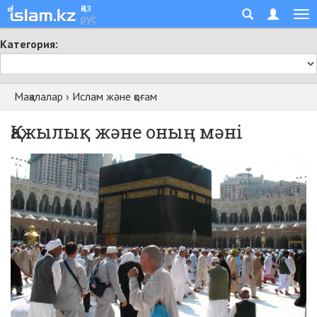
қаз
рус
Категория:
Мақалалар
›
Ислам және қоғам
Қажылық және оның мәні