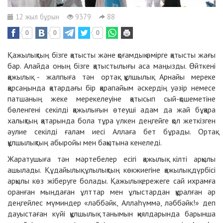
12 жыл бұрын
9379
88
0
0
0
Қажылықтың бізге қатысты және қоғамдық өмірге қатысты жағы
бар. Алайда оның бізге қатыстылығы аса маңызды. Өйткені
қажылық - жалпыға тән ортақ құлшылық. Арнайы мереке
қарсаңында қатардағы бір қарапайым әскердің уәзір немесе
патшаның жеке мерекелеуіне қатысып сый-қошеметіне
бөленгені секілді қажылығын өтеуші адам да жай бұқара
халықтың қатарында бола тұра үлкен деңгейге қол жеткізген
әулие секілді ғалам иесі Аллаға бет бұрады. Ортақ
құлшылықтың абыройы мен бақытына кенеледі.
Жаратушыға тән мәртебелер есігі қажылық кілті арқылы
ашылады. Құдайылық ұлылықтың көкжиегіне қажылық дүрбісі
арқылы көз жіберуге болады. Қажылық ережеге сай ихрамға
оранған мыңдаған ұлттар мен ұлыстардан құралған әр
деңгейлес мүминдер «ләббәйк, Аллаһүммә, ләббәйк!» деп
дауыстаған күйі құлшылық танымын қиялдарында барынша