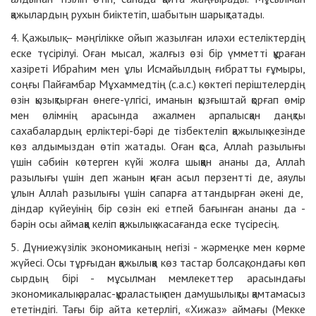
қажылардың рухын биіктетіп, шабытын шарықтатады.
4. Қажылық – мәңгілікке ойып жазылған иләхи естеліктердің
еске түсірілуі. Оған мысал, жалғыз өзі бір үмметті құраған
хазіреті Ибраһим мен ұлы Исмайылдың ғибратты ғұмыры,
соңғы Пайғамбар Мұхаммедтің (с.а.с.) көктегі періштелердің
өзін қызықтырған өнеге-үлгісі, иманын қызғыштай қорғап өмір
мен өлімнің арасында ажалмен арпалысқан даңқты
сахабалардың ерліктері-бәрі де тізбектеліп қажылық кезінде
көз алдымыздан өтіп жатады. Оған қоса, Аллаһ разылығы
үшін сәбиін көтерген күйі жолға шыққан ананы да, Аллаһ
разылығы үшін деп жанын қиған асыл перзентті де, аяулы
ұлын Аллаһ разылығы үшін сапарға аттандырған әкені де,
діндар күйеуінің бір сөзін екі етпей бағынған ананы да -
бәрін осы аймаққа келіп қажылық жасағанда еске түсіресің.
5. Дүниежүзілік экономиканың негізі - жәрмеңке мен көрме
жүйесі. Осы тұрғыдан қажылыққа көз тастар болсақ, ондағы көп
сырдың бірі - мұсылман мемлекеттер арасындағы
экономикалық аралас-құраластық пен дамушылықты қамтамасыз
ететіндігі. Тағы бір айта кетерлігі, «Хижаз» аймағы (Мекке