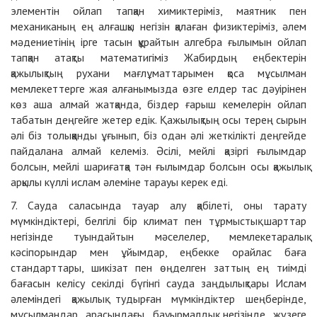
элементін ойлап тапқан химиктеріміз, маятник пен
механиканың ең алғашқы негізін қалаған физиктеріміз, әлем
мәдениетінің ірге тасын құрайтын алгебра ғылымын ойлап
тапқан атақты математигіміз Жабирдың еңбектерін
қажылықтың рухани мағлұматтарымен қоса мұсылман
мемлекеттерге жая алғанымызда өзге елдер тас дәуірінен
көз аша алмай жатқанда, біздер ғарыш кемелерін ойлап
табатын деңгейге жетер едік. Қажылықтың осы терең сырын
әлі біз толыққанды ұғынып, біз одан әлі жеткілікті деңгейде
пайдалана алмай келеміз. Әсілі, мейлі қазіргі ғылымдар
болсын, мейлі шариғатқа тән ғылымдар болсын осы қажылық
арқылы күллі ислам әлеміне тарауы керек еді.
7. Сауда саласында тауар алу қабілеті, оны тарату
мүмкіндіктері, белгілі бір климат пен тұрмыстық шарттар
негізінде туындайтын мәселелер, мемлекетаралық
кәсіпорындар мен ұйымдар, еңбекке орайлас баға
стандарттары, шикізат пен өңделген заттың ең тиімді
бағасын келісу секілді бүгінгі сауда заңдылықтары Ислам
әлеміндегі қажылық тудырған мүмкіндіктер шеңберінде,
мұсылмандар арасындағы бауырмалдық негізінде жүзеге