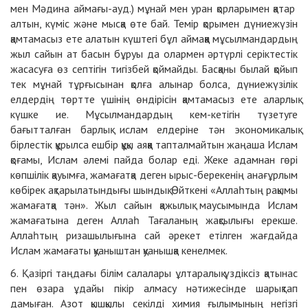
мен Мәдина аймағы-ауд.) мұнай мен уран қорларымен қатар
алтын, күміс және мысқа өте бай. Темір қорымен дүниежүзін
қамтамасыз ете алатын күштегі бұл аймаққа мұсылмандардың
жыл сайын ат басын бұруы да олармен әртүрлі серіктестік
жасасуға өз септігін тигізбей қоймайды. Басқаны былай қойып
тек мұнай тұрғысынан қолға алынар болса, дүниежүзілік
елдердің төртте үшінің өндірісін қамтамасыз ете аларлық
күшке ие. Мұсылмандардың кем-кетігін түзетуге
бағытталған барлық ислам елдеріне тән экономикалық
бірлестік құрылса ешбір құқы аяққа тапталмайтын жаңаша Ислам
қоғамы, Ислам әлемі пайда болар еді. Жеке адамнан гөрі
көпшілік қауымға, жамағатқа деген ырыс-берекенің анағұрлым
көбірек ақтарылатындығы шындық. Өйткені «Аллаһтың рақымы
жамағатқа тән». Жыл сайын қажылық маусымында Ислам
жамағатына деген Аллаһ Тағаланың жақсылығы ерекше.
Аллаһтың ризашылығына сай әрекет етілген жағдайда
Ислам жамағаты қуаныштан қуанышқа кенелмек.
6. Қазіргі таңдағы білім салалары ұлтаралық үздіксіз қатынас
пен өзара ұдайы пікір алмасу нәтижесінде шарықтап
дамыған. Азот қышқылы секілді химия ғылымының негізгі