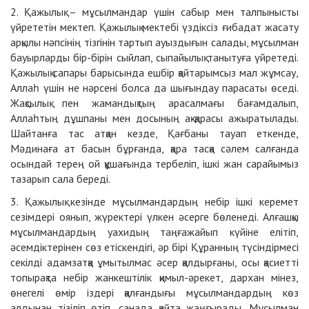
2. Қажылық – мұсылмандар үшін сабыр мен талпынысты
үйрететін мектеп. Қажылық мектебі үздіксіз ғибадат жасату
арқылы нәпсінің тізгінін тартып ауыздығын салады, мұсылман
бауырларды бір-бірін сыйлап, сыпайылық танытуға үйретеді.
Қажылық сапары барысында ешбір қайтарымсыз мал жұмсау,
Аллаһ үшін не нәрсені болса да шығындау парасаты өседі.
Жақсылық пен жамандықтың арасалмағы бағамдалып,
Аллаһтың дұшпаны мен досының ақ-қарасы ажыратылады.
Шайтанға тас атқан кезде, Қағбаны тауап еткенде,
Мәдинаға ат басын бұрғанда, қара тасқа сәлем салғанда
осындай терең ой құшағында тербеліп, ішкі жан сарайымыз
тазарып сала береді.
3. Қажылық кезінде мұсылмандардың небір ішкі керемет
сезімдері оянып, жүректері үлкен әсерге бөленеді. Алғашқы
мұсылмандардың уахидың таңғажайып күйіне елітіп,
әсемдіктерінен сөз етіскендігі, әр бірі Құранның түсіндірмесі
секілді адамзатқа ұмытылмас әсер қалдырғаны, осы қасиетті
топырақта небір жанкештілік қимыл-әрекет, дархан мінез,
өнегелі өмір іздері қалғандығы мұсылмандардың көз
алдынан тізіліп өтіп, санада қайта жаңғырады. Мұсылман