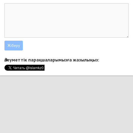
Әлеуметтік парақшаларымызға жазылыңыз: