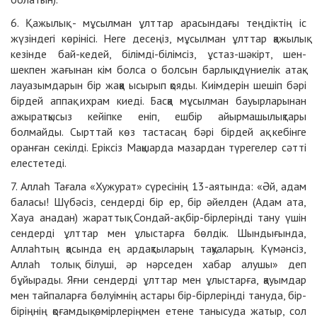
6. Қажылық - мұсылман ұлттар арасындағы теңдіктің іс
жүзіндегі көрінісі. Неге десеңіз, мұсылман ұлттар қажылық
кезінде бай-кедей, білімді-білімсіз, ұстаз-шәкірт, шен-
шекпен жағынан кім болса о болсын барлық дүниелік атақ-
лауазымдарын бір жаққа ысырып қояды. Киімдерін шешіп бәрі
бірдей аппақ ихрам киеді. Басқа мұсылман бауырларынан
ажыратқысыз кейіпке еніп, ешбір айырмашылықтары
болмайды. Сырттай көз тастасаң бәрі бірдей ақ кебінге
оранған секілді. Еріксіз Мақшарда мазардан түрегелер сәтті
елестетеді.
7. Аллаһ Тағала «Хужурат» сүресінің 13-аятында: «Әй, адам
баласы! Шүбәсіз, сендерді бір ер, бір әйелден (Адам ата,
Хауа анадан) жараттық. Сондай-ақ бір-бірлеріңді тану үшін
сендерді ұлттар мен ұлыстарға бөлдік. Шындығында,
Аллаһтың қасында ең ардақтыларың тақуаларың. Күмәнсіз,
Аллаһ толық білуші, әр нәрседен хабар алушы» деп
бұйырады. Яғни сендерді ұлттар мен ұлыстарға, қауымдар
мен тайпаларға бөлуімнің астары бір-бірлеріңді тануда, бір-
біріңнің қоғамдық өмірлеріңмен етене танысуда жатыр, сол