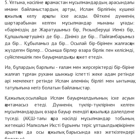
5. Ұлтына, нәсіліне қарамастан мұсылмандардың арасындағы
имани байланыстардың артуы, Ислам бірлігінің күшеюі
қажылыққа келу арқылы іске асады. Өйткені дүниенің
шартарабынан келген мұсылмандар мынаны ұғады:
«бәріміздің де Жаратушымыз бір, Ризық беруші Иеміз бір,
Құлшылық етушіміз де бір... Дініміз де бір... Пайғамбарымыз
да бір... Құбыламыз да бір... Осылай бір-бірімен жалғасқан
жүздеген бірлер... Осынша бірлер өзара бірлік пен келісімді,
сүйіспеншілік пен бауырмалдықты қажет етеді».
Иә, бұлардың барлығы - ғалам мен жерсеріктерді бір-біріне
жалғап тұрған рухани шынжыр іспетті жеке адам ретінде
әрі мемлекет ретінде Ислам әлемінің бірлігі мен ынтымақ,
татулығына негіз болатын байланыстар.
Қажылық осылайша Ислам бауырмалдығының іске асуын
қамтамасыз етеді. Дүниенің түкпір-түкпірінен келген
мұсылмандардың өзара бауыр екендігі қажылықта дәлелдене
түседі. (АҚШ-тағы қара нәсілді мұсылмандар тобының
жетекшісі Малкольм Иксті бұрынғы теріс ұлтшылдық пікірінен
арылтқан да осы қажылық барысында көз жеткізгендері
болатын).