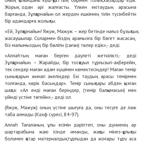
оның қолындағы күш-қуаттың бәрінен толық хабардар едік.
Жорық одан әрі жалғасты. Үлкен екітаудың арасына
барғанда, Зұлқарнайын ол жерден ешкімнің тілін түсінбейтін
бір адамдарға жолықты.
«Ей, Зұлқарнайын! Яжуж, Мажуж – жер бетінде нағыз бұзықтық
жасаушылар. Солармен біздің арамызға бір бөгет жасасаң,
біз малымыздың бір бөлігін (саған) төлер едік»,- деді.
«Аллаһтың маған берген дәулеті жеткілікті,- деді
Зұлқарнайын. – Жарайды, бір тосқауыл тұрғызып-ақ берейін,
тек сендер маған адам күшімен көмектесіңдер! Маған темір
сынықтарын жинап әкеліңдер. Екі таудың арасы темірмен
толғанда, көрік басыңдар». Темір сынықтары әбден қызған
шақта: «Ал енді маған беріңдер, (темір балқымасын) мен
үйінді үстіне төгейін»,- деді ол.
(Яжуж, Мажуж) оның үстіне шығуға да, оны тесуге де лаж
таба алмады (Кәхф сүресі, 84-97).
Аллаһ Тағаланың ұлы есімін дәріптеп, оны дүниенің әр
шартарабына жаю ісінде иманды, жақсы мінез-құлықты
болумен қатар материалдық тұрғыдан да жоғары тұру аса