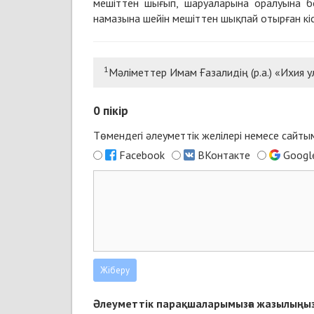
мешіттен шығып, шаруаларына оралуына бо
намазына шейін мешіттен шықпай отырған кіс
1
Мәліметтер Имам Ғазалидің (р.а.) «Ихия
0
пікір
Төмендегі әлеуметтік желілері немесе сайт
Facebook
ВКонтакте
Googl
Әлеуметтік парақшаларымызға жазылыңыз