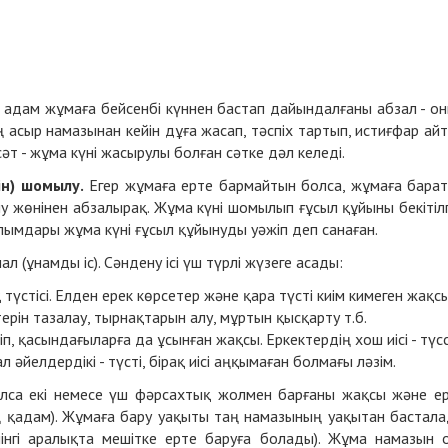
адам жұмаға бейсенбі күннен бастап дайындалғаны абзал - о
ің асыр намазынан кейін дұға жасап, тәспіх тартып, истиғфар ай
сәт - жұма күні жасырулы болған сәтке дәл келеді.
ін) шомылу.
Егер жұмаға ерте бармайтын болса, жұмаға бара
 жөнінен абзалырақ. Жұма күні шомылып ғұсыл құйыны бекітіл
ғалымдары жұма күні ғұсыл құйынуды уәжіп деп санаған.
л (ұнамды іс). Сәндену ісі үш түрлі жүзеге асады:
 түстісі. Елден ерек көрсетер және қара түсті киім кимеген жақсы
терін тазалау, тырнақтарын алу, мұртын қысқарту т.б.
іп, қасындағыларға да ұсынған жақсы. Еркектердің хош иісі - түсс
л әйелдердікі - түсті, бірақ иісі аңқымаған болмағы ләзім.
лса екі немесе үш фәрсахтық жолмен барғаны жақсы және е
ың қадам). Жұмаға бару уақыты таң намазының уақытан бастал
інгі аралықта мешітке ерте баруға болады). Жұма намазын 