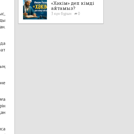
«Хәкім» деп кімді
айтамыз?
ыс,
3 күн бұрын
0
рды
ан.
нда
зат
дың
әне
мға
рін
қан
лса