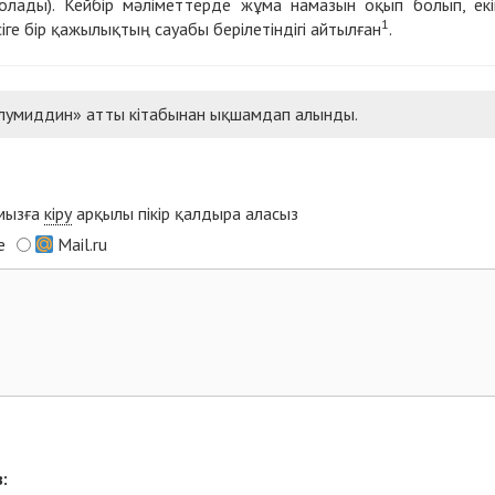
лады). Кейбір мәліметтерде жұма намазын оқып болып, екі
1
іге бір қажылықтың сауабы берілетіндігі айтылған
.
 улумиддин» атты кітабынан ықшамдап алынды.
ымызға
кіру
арқылы пікір қалдыра аласыз
e
Mail.ru
: