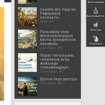
Фотогалерея
Сахаба Әбу Зәрр әл-
Ғифәридің
Бас редактор
насихаты
Кеше
0
Блогтар
Ғалымдар ұзақ
жасаушылардың
басты ерекшелігін
анықтады
Кітапхана
2 күн бұрын
0
Хадис тағылымы:
«Алланың заты
жайында
толғанбаңдар!»
2 жыл бұрын
0
Ерулік беру дәстүрі
3 күн бұрын
0