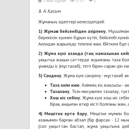
3 жыл бұрын
5737
1
А. Қасым
Жұманың әдептері келесідегідей:
1) Жұмаға бейсенбіден әзірлену.
Мұсылман 
берекесін күннен бұрын күтіп, бейсенбі күнн
Алладан жарылқау тілегені жөн. Өйткені бұл 
2) Жұма күні азанда (таң намазынан кей
уақытқа жақын сәттерде жуынғаны таза болу
ұнамды іс (мұстахаб), тіпті бірен-саран дін 
3) Сәндену.
Жұма күні сәндену - мұстахаб ама
Таза киім кию.
Киімнің ең жақсысы - ақ
Тазалану.
Тісін мисуакпен тазалау, түк
Хош иіс себіну.
Жұма күні хош иіс себін
бірақ аңқыған өткір иісті болғаны жөн, а
4) Мешітке ерте бару.
Мешітке мүмкін бо
азанымен барған абзал (бір фәрсах - 12 м
(сол уақыттан бастап, жұма уақытына дей