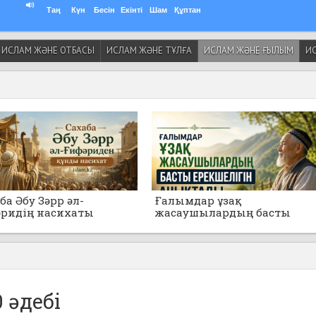
Таң
Күн
Бесін
Екінті
Шам
Құптан
ИСЛАМ ЖӘНЕ ОТБАСЫ
ИСЛАМ ЖӘНЕ ТҰЛҒА
ИСЛАМ ЖӘНЕ ҒЫЛЫМ
ИС
ба Әбу Зәрр әл-
Ғалымдар ұзақ
ридің насихаты
жасаушылардың басты
ерекшелігін анықтады
 әдебі