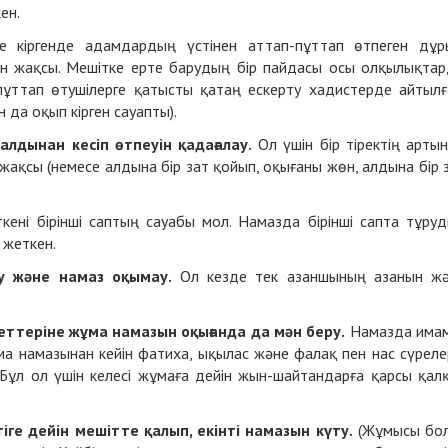
ен.
 кіргенде адамдардың үстінен аттап-пұттап өтпеген дұр
н жақсы. Мешітке ерте барудың бір пайдасы осы олқылықта
ұттап өтушілерге қатысты қатаң ескерту хадистерде айтылғ
 да оқып кірген сауапты).
алдынан кесіп өтпеуін қадағалау.
Ол үшін бір тіректің арты
жақсы (немесе алдына бір зат қойып, оқығаны жөн, алдына бір 
кені бірінші саптың сауабы мол. Намазда бірінші сапта тұру
 жеткен.
у және намаз оқымау.
Ол кезде тек азаншының азанын ж
ттеріне жұма намазын оқығанда да мән беру.
Намазда има
а намазынан кейін фатиха, ықылас және фалақ пен нас сүреле
 Бұл ол үшін келесі жұмаға дейін жын-шайтандарға қарсы қал
іге дейін мешітте қалып, екінті намазын күту.
(Жұмысы бо