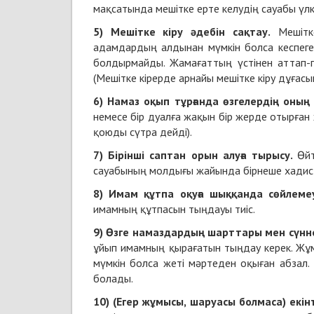
мақсатында мешітке ерте келудің сауабы үлк
5) Мешітке кіру әдебін сақтау.
Мешітке
адамдардың алдынан мүмкін болса кеспеге
болдырмайды. Жамағаттың үстінен аттап-п
(Мешітке кірерде арнайы мешітке кіру дұғасын
6) Намаз оқып тұрғанда өзгелердің оның 
немесе бір дуалға жақын бір жерде отырған 
қоюды сүтра дейді).
7) Бірінші саптан орын алуға тырысу.
Өйт
сауабының молдығы жайында бірнеше хадис
8) Имам құтпа оқуға шыққанда сөйлеме
имамның құтпасын тыңдауы тиіс.
9) Өзге намаздардың шарттары мен сүнне
ұйып имамның қырағатын тыңдау керек. Жұм
мүмкін болса жеті мәртеден оқыған абзал.
болады.
10) (Егер жұмысы, шаруасы болмаса) екінт