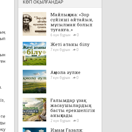
КӨП ОҚЫЛҒАНДАР
Майлықожа: «Зор
сүйінші айтайын,
мұсылман болып
туғанға..»
ның
6 күн бұрын
0
тып
Жеті атаны білу
7 күн бұрын
0
тын
ген
Ақмола әулие
7 күн бұрын
0
.
із,
Ғалымдар ұзақ
жасаушылардың
басты ерекшелігін
анықтады
рте
2 күн бұрын
0
ады
оқу
Имам Ғазали: