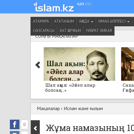
қаз
рус
АТАМҰРА
АТАТАНЫМ
АҚИДА
ИМАН ӘЛІППЕСІ
СӨЗСАРАСЫ
ХАТ ҚОРЖЫН
ҒИБРАТ ХИКАЯ
СОҢҒЫ МАҚАЛАЛАР
Шал ақын: «Әйел алар
Саха
болсаң...»
Ғифә
Мақалалар
›
Ислам және ғылым
0
Жұма намазының 10