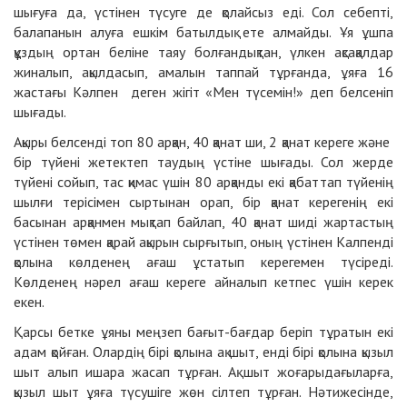
шығуға да, үстінен түсуге де қолайсыз еді. Сол себепті,
балапанын алуға ешкім батылдық ете алмайды. Ұя ұшпа
құздың ортан беліне таяу болғандықтан, үлкен ақсақалдар
жиналып, ақылдасып, амалын таппай тұрғанда, ұяға 16
жастағы Кәлпен деген жігіт «Мен түсемін!» деп белсеніп
шығады.
Ақыры белсенді топ 80 арқан, 40 қанат ши, 2 қанат кереге және
бір түйені жетектеп таудың үстіне шығады. Сол жерде
түйені сойып, тас қимас үшін 80 арқанды екі қабаттап түйенің
шылғи терісімен сыртынан орап, бір қанат керегенің екі
басынан арқанмен мықтап байлап, 40 қанат шиді жартастың
үстінен төмен қарай ақырын сырғытып, оның үстінен Калпенді
қолына көлденең ағаш ұстатып керегемен түсіреді.
Көлденең нәрел ағаш кереге айналып кетпес үшін керек
екен.
Қарсы бетке ұяны меңзеп бағыт-бағдар беріп тұратын екі
адам қойған. Олардің бірі қолына ақ шыт, енді бірі қолына қызыл
шыт алып ишара жасап тұрған. Ақ шыт жоғарыдағыларға,
қызыл шыт ұяға түсушіге жөн сілтеп тұрған. Нәтижесінде,