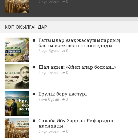
5 күн бұрын
0
КӨП ОҚЫЛҒАНДАР
■
Ғалымдар ұзақ жасаушылардың
басты ерекшелігін анықтады
6 күн бұрын
0
■
Шал ақын: «Әйел алар болсаң...»
5 күн бұрын
0
■
Ерулік беру дәстүрі
7 күн бұрын
0
■
Сахаба Әбу Зәрр әл-Ғифәридің
насихаты
5 күн бұрын
0