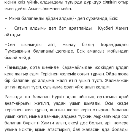
кісінің киіз үйінің алдындағы тұғырда дүр-дүр сілкініп отыр
екен дейді. Аман-сәлемнен кейін:
– Мына балапанды қайдан алдың?- деп сұрағанда, Есік:
- Сатып алдым,- деп бет қаратпайды. Құсбегі Хамит
айтады:
–Сен шыныңды айт, мынау біздің Борандықтағы
Тұмсықұяның балапаны!-дегенде, Есік амалсыз мойындап
былай дейді:
-Тамыздың орта шенінде Қарамайлыдан жоқ іздеп құлдап
келе жатыр едім. Терісінен желемік соғып тұрған. Ойда жоқта
бір балапан құс алдыма жалп етіп ұшып түсті. Жалма-жан
аттан қарғып түсіп, сулығыма орап үйге алып келдім.
Расында да балапан бүркіт қазан айының ортасына қарай
қанат-құйрығы жетіліп, ұядан ұшып шығады. Осы кезде
терісінен жел тұрып, қанатын желге керіп отырған балапан
ұшып кетіп, мына адамның алдына түскен. Ақыр-аяғында сол
балапан бүркітті Хамти алып, екеуі дос болып, әрі немере
ұлына Есіктің қызын атастырып, бал жаласқан құда болады.