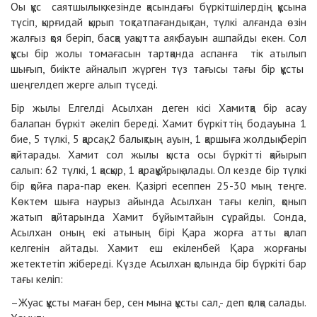
Оы құс саятшылық кезінде қасындағы бүркітшілердің құсына
түсіп, қырғидай қырып тоқтатпағандықтан, түлкі алғанда өзін
жалғыз қоя беріп, басқа уақытта аяқ бауын ашпайды екен. Сол
құсы бір жолы томағасын тартқанда аспанға тік атылып
шығып, биікте айналып жүрген түз тағысы тағы бір құсты
шеңгелдеп жерге алып түседі.
Бір жылы Елгелді Асылхан деген кісі Хамитқа бір асау
балапан бүркіт әкеліп береді. Хамит бүркіттің бодауына 1
бие, 5 түлкі, 5 қарсақ, 2 балықтың ауын, 1 қаршыға жолдық беріп
қайтарады. Хамит сол жылы қыста осы бүркітті қайырып
салып: 62 түлкі, 1 қасқыр, 1 қарақұйрық алады. Ол кезде бір түлкі
бір қойға пара-пар екен. Қазіргі есеппен 25-30 мың теңге.
Көктем шыға наурыз айында Асылхан тағы келіп, қонып
жатып қайтарында Хамит бұйымтайын сұрайды. Сонда,
Асылхан оның екі атының бірі Қара жорға атты қалап
келгенін айтады. Хамит еш екіленбей Қара жорғаны
жетектетіп жібереді. Күзде Асылхан қолында бір бүркіті бар
тағы келіп:
–Жуас құсты маған бер, сен мына құсты сал,- деп қолқа салады.