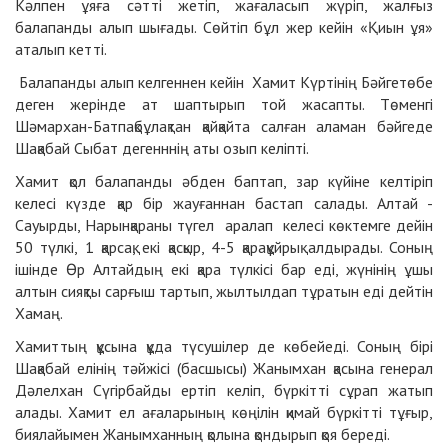
Кәлпен ұяға сәтті жетіп, жағаласып жүріп, жалғыз
балапанды алып шығады. Сөйтіп бұл жер кейін «Қиын ұя»
аталып кетті.
Балапанды алып келгеннен кейін Хамит Күртінің Бәйгетөбе
деген жерінде ат шаптырып той жасапты. Төменгі
Шәмархан-Батпақбұлақтан қайқайта салған аламан бәйгеде
Шақабай Сыбат дегенннің аты озып келіпті.
Хамит қол балапанды әбден баптап, зар күйіне келтіріп
келесі күзде қар бір жауғаннан бастап салады. Алтай -
Сауырды, Нарынқараны түгел аралап келесі көктемге дейін
50 түлкі, 1 қарсақ, екі қасқыр, 4-5 қарақұйрық алдырады. Соның
ішінде Өр Алтайдың екі қара түлкісі бар еді, жүнінің ұшы
алтын сияқты сарғыш тартып, жылтылдап тұратын еді дейтін
Хамаң.
Хамиттың құсына құда түсушілер де көбейеді. Соның бірі
Шақабай елінің тәйжісі (басшысы) Жанымхан қасына генерал
Дәлелхан Сүгірбайды ертіп келіп, бүркітті сұрап жатып
алады. Хамит ел ағаларының көңілін қимай бүркітті тұғыр,
биялайымен Жанымханның қолына қондырып қоя береді.