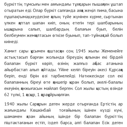
бүркіттің тұмсығы мен аяғындағы тұяқтарын пышақпен ұштап
отыратын еді. Олар бүркіт салғанда аяққа жеңіл пима, басына
пұшпақ тымақ, кеудесіне қалың түйе жүнінен күрме, сыртынан
үлкен қаптал шапан киіп, оның етегін тері шалбарының
ышқырына салып, шалбардың балағын буып, белін
белбеумен жемқалтасын өткізе буынып, тап-тұйнақтай болып
киінеді.
Хамит сары құсымен қоштасқан соң 1945 жылы Жеменейге
астық тасып барған жолында біреудің қолынан екі бірдей
балапан бүркіт көріп, өзінің жалғыз ақбас атанына
айырбастап алып қайтады. Үйіне келіп біреуін әкесі Құрсаққа
беріп, енді бірін өзі тәрбиелейді. Нәтижесінде сол екі
балапанның біреуі өте қаншегір қыран болып, әкелі-балалы
екеуінің қанжығасын майлап берген. Сол жылы қыстың өзінде
62 түлкі, 1 қасқыр, 1 қарақұйрық алған.
1940 жылы Сарқарын деген жерде отырғанда Ертістің ар
жағындағы Көшкінбай тоғайының ішінен күзді күні,
шамамен қазан айының ішінде бір балапан бүркіттің
піштактағанын естіп, іздеп барса, әлгі балапан Есік деген