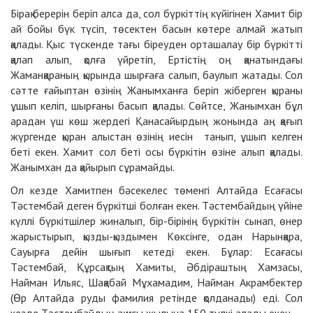
Бірақ берерін беріп алса да, сол бүркіттің күйігінен Хамит бір
ай бойы бүк түсіп, төсектен басын көтере алмай жатып
қалады. Қыс түскенде тағы біреуден орташалау бір бүркітті
қалап алып, қолға үйретіп, Ертістің оң қанатындағы
Жаманқараның қырында шырғаға салып, баулып жатады. Сол
сәтте ғайыптан өзінің Жанымханға беріп жіберген қыраны
ұшып келіп, шырғаны басып қалады. Сөйтсе, Жанымхан бұл
арадан үш көш жердегі Қанасайырдың жонында аң қағып
жүргенде қыран алыстан өзінің иесін танып, ұшып келген
беті екен. Хамит сол беті осы бүркітін өзіне алып қалады.
Жанымхан да қайырып сұрамайды.
Ол кезде Хамитпен бәсекелес төменгі Алтайда Есағасы
Тәстембай деген бүркітші болған екен. Тәстембайдың үйіне
күллі бүркітшілер жиналып, бір-бірінің бүркітін сынап, өнер
жарыстырып, қызды-қыздымен Көксінге, одан Нарынқара,
Сауырға дейін шығып кетеді екен. Бұлар: Есағасы
Тәстембай, Құрсақтың Хамиты, Әбдіраштың Хамзасы,
Найман Ильяс, Шақабай Мұхамадим, Найман Акрамбектер
(Өр Алтайда руды фамилия ретінде қолданады) еді. Сол