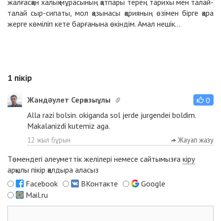
жалғасқан халық мұрасының қатпары терең тарихы мен талай-
талай сыр-сипаты, мол қазынасы қарияның өзімен бірге қара
жерге көміліп кете барғанына өкіндім. Амал нешік...
1
пікір
Жандəулет Серғазыұлы
0
Alla razi bolsin. okiganda sol jerde jurgendei boldim.
Makalanizdi kutemiz aga.
12 жыл бұрын
Жауап жазу
Төмендегі әлеуметтік желілері немесе сайтымызға
кіру
арқылы пікір қалдыра аласыз
Facebook
ВКонтакте
Google
Mail.ru