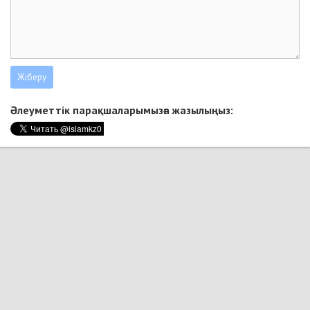
Әлеуметтік парақшаларымызға жазылыңыз: