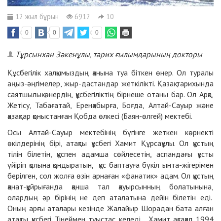
12 жыл бұрын
6912
10
0
0
0
Тұрсынхан Зәкенұлы, тарих ғылымдарының докторы
Құсбегілік халқымыздың қанына туа біткен өнер. Ол туралы
аңыз-әңгімелер, жыр-дастандар жеткілікті. Қазақ тарихында
саятшылық өнердің, құсбегіліктің бірнеше отаны бар. Ол Арқа,
Жетісу, Табағатай, Еренқабырға, Боғда, Алтай-Сауыр және
қазақтар қоныстанған Қобда өлкесі (Баян-өлгей) мектебі.
Осы Алтай-Сауыр мектебінің бүгінге жеткен көрнекті
өкілдерінің бірі, атақты құсбегі Хамит Құрсақұлы. Ол құстың
тілін білетін, құспен адамша сөйлесетін, аспандағы құсты
үйіріп қолына қондыратын, құс баптауға бүкіл ынта-жігерімен
берілген, сол жолға өзін арнаған «фанатик» адам. Ол құстың
қанат-құйрығанда қанша тал қауырсынның болатынына,
олардың әр бірінің не деп аталатына дейін білетін еді.
Оның арғы аталары кезінде Жалайыр Шорадан бата алған
атақты құсбегі Тінеймен туыстас келеді. Хамит ақсақал 1994