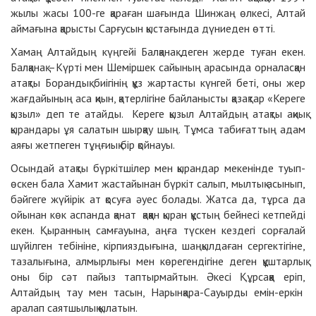
жылы жасы 100-ге қараған шағында Шинжаң өлкесі, Алтай
аймағына қарысты Сарғусын қыстағында дүниеден өтті.
Хамаң Алтайдың күңгейі Балқанақ деген жерде туған екен.
Балқанақ –Күрті мен Шеміршек сайының арасында орналасқан
атақты Борандық биігінің құз жартасты күнгей беті, оны жер
жағдайының аса қиын, қатерлігіне байланысты қазақтар «Кереге
қызыл» деп те атайды. Кереге қызыл Алтайдың атақты ақиық
қырандары ұя салатын шырқау шың. Тұмса табиғаттың адам
аяғы жетпеген тұңғиық бір қойнауы.
Осындай атақты бүркітшілер мен қырандар мекенінде туып-
өскен бала Хамит жастайынан бүркіт салып, мылтық асынып,
бәйгеге жүйірік ат қосуға әуес болады. Жатса да, тұрса да
ойынан көк аспанда қанат қаққан қыран құстың бейнесі кетпейді
екен. Қыранның самғауына, аңға түскен кездегі сорғалай
шүйілген тебініне, кірпияздығына, шаңқылдаған сергектігіне,
тазалығына, алмырлығы мен көрегендігіне деген құштарлық
оны бір сәт пайыз таптырмайтын. Әкесі Құрсаққа еріп,
Алтайдың тау мен тасын, Нарынқара-Сауырды емін-еркін
аралап саятшылық қылатын.