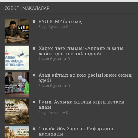
ӨЗЕКТІ МАҚАЛАЛАР
■
БҰЛ КІМ? (әңгіме)
3 күн бұрын
0
■
Хадис тағылымы: «Алланың заты
жайында толғанбаңдар!»
2 жыл бұрын
0
■
Азан айтып ат қою рәсімі және оның
әдебі
5 жыл бұрын
0
■
Руми: Аузына жылан кіріп кеткен
адам
3 күн бұрын
0
■
Сахаба Әбу Зәрр әл-Ғифәридің
насихаты