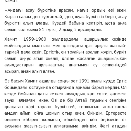
Хамит:
–Андағы асау бүркітіңе қарасам, нағыз ордың өзі екен.
Қырып салам деп тұрғандай,- деп, жуас бүркіттін беріп, асау
бүркітті алып қалады. Күздей бабына келтіріп, қыста аңға
салып, сол жылы 81 түлкі, 2 қасқыр, 5 қарсақ алады.
Хамит 1959-1960 жылдардағы ашаршылық кезінде
мойнындағы мылтығы мен қолындағы құсы арқылы жатпай-
тұрмай дала кезіп, Ертістің ен тоғайын аралап жүріп, бүркіт
салып, аң-құс атып әкеліп, қолдан жасалған ашаршылықтан
ауылдастарын қарлығаштың қанатымен су сепкеніндей
асырап, аман алып қалған.
Өз басым Хамит ақсақалды соңғы рет 1991 жылы күзде Ертіс
бойындағы қыстауында отырғанда арнайы барып көрдім. Ол
кезде бойынан қуаты кеткен ақсақалдың көп сөзге, әңгімеге
зауқы қалмаған екен. Өзі де бір Алтай тауының сеңгіріне
қонақтаған кәрі тарлан бүркіттей, топшысын анда-санда
қомдап қойып, ойға шомып отыр екен. Өкіндім. Ертеректе
онымен көбірек жолығып, көкейіндегі көп әңгімесін өз
аузынан жазып-сызып алмағаныма өкіндім. Жеті атадан