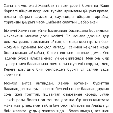
Хамитың ұлы әкесі Жақыпбек те асқан құсбегі болыпты. Жақаң
бүркітті қайырып қасқыр мен түлкіге, қаршығаны қайырып қарғаға,
қарғаны қайырып сауысқанға, сауысқанды қайырып торғайға,
торғайды қайырып маса-шыбынға салатын шебер екен.
Бір күні Хамиттың үйіне Балқанақтың басындағы Борандықты
жайлайтын монғол досы келіпті. Ол монғол досына қазір
қолында құсының жоқтығын айтып, ол жақта қыран құстың бар-
жоқтығын сұрайды. Моңғол айтады: сенімен көңіліміз жақын
болғандықтан айтайын, бөтен ешкімге ештеме деме. Сен
іздеген бүркіт алыста емес, үйіңнің іргесінде. Мен оның әр
күні ертемен балапанына жем тасып жүргенін көрдім, - деп,
Кереге қызылдың биік сеңгіріндегі бүркіт ұя салған құзды
көрсетіпті.
Монғол айтса айтқандай, Хамаң ертемен бүркіттің
балапандарына суыр апарып бергенін және балапандардың
соны жеп тояттап, піштактап отырғанын көреді. Бұған
шексіз разы болған ол монғол досына бір шапандық мата
және жаз құлындаған тайлы бие беріп қайтарыпты. Алайда ұя
биік жалама құздың жапсарында болғандықтан, астынан