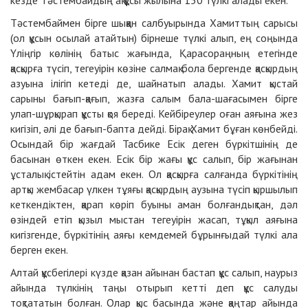
кезде Тәстембайдың ақ құсы жылына 150 түлкі алады екен.
Тәстембаймен бірге шыққан салбуырында Хамиттың сарысы
(ол құсын осылай атайтын) бірнеше түлкі алып, ең соңында
Үліңгір көлінің батыс жағында, Қарасораңның етегінде
қасқырға түсіп, тегеуірін көзіне салмақ бола бергенде қасқырдың
азуына ілігіп кетеді де, шайнатып алады. Хамит қыстай
сарыны бағып-қағып, жазға салым бала-шағасымен бірге
улап-шұрқырап құсты қоя береді. Кейбіреулер оған аяғына жез
кигізіп, әлі де бағып-бапта дейді. Бірақ Хамит бұған көнбейді.
Осындай бір жағдай Тасбике Есік деген бүркітшінің де
басынан өткен екен. Есік бір жағы құс салып, бір жағынан
ұсталық істейтін адам екен. Ол қасқырға салғанда бүркітінің
артқы жембасар үлкен тұяғы қасқырдың аузына түсіп қыршылып
кеткендіктен, қарап көріп буыны аман болғандықтан, дәл
өзіндей етіп қызыл мыстан тегеуірін жасап, тұқыл аяғына
кигізгенде, бүркітінің аяғы кемдемей бұрынғыдай түлкі ала
берген екен.
Алтай құсбегілері күзде қазан айынан бастап құс салып, наурыз
айында түлкінің таңы отырып кетті деп құс салуды
тоқтататын болған. Олар қыс басында және қаңтар айында