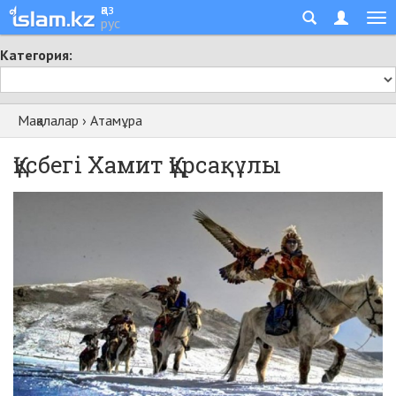
қаз
рус
Категория:
Мақалалар
›
Атамұра
Құсбегі Хамит Құрсақұлы