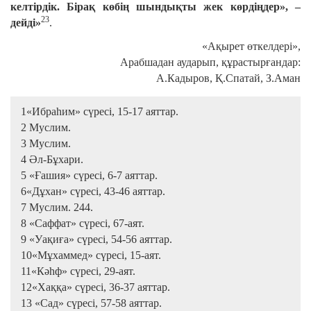
келтірдік. Бірақ көбің шындықты жек көрдіңдер», –
23
дейді»
.
«Ақырет өткелдері»,
Арабшадан аударып, құрастырғандар:
А.Кадыров, Қ.Спатай, З.Аман
1«Ибраһим» сүресі, 15-17 аяттар.
2 Муслим.
3 Муслим.
4 Әл-Бұхари.
5 «Ғашия» сүресі, 6-7 аяттар.
6«Дұхан» сүресі, 43-46 аяттар.
7 Муслим. 244.
8 «Саффат» сүресі, 67-аят.
9 «Уақиға» сүресі, 54-56 аяттар.
10«Мұхаммед» сүресі, 15-аят.
11«Кәһф» сүресі, 29-аят.
12«Хаққа» сүресі, 36-37 аяттар.
13 «Сад» сүресі, 57-58 аяттар.