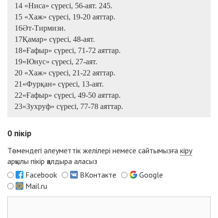
14 «Ниса» сүресі, 56-аят. 245.
15 «Хаж» сүресі, 19-20 аяттар.
16Әт-Тирмизи.
17Қамар» сүресі, 48-аят.
18«Ғафыр» сүресі, 71-72 аяттар.
19«Юнус» сүресі, 27-аят.
20 «Хаж» сүресі, 21-22 аяттар.
21«Фурқан» сүресі, 13-аят.
22«Ғафыр» сүресі, 49-50 аяттар.
23«Зухруф» сүресі, 77-78 аяттар.
0
пікір
Төмендегі әлеуметтік желілері немесе сайтымызға
кіру
арқылы пікір қалдыра аласыз
Facebook
ВКонтакте
Google
Mail.ru