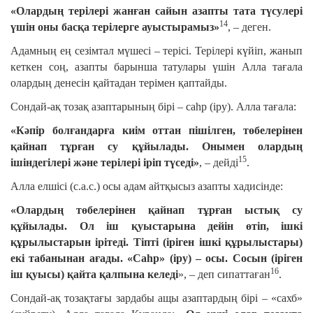
«Олардың терілері жанған сайын азапты тата түсулері
14
үшін оны басқа терілерге ауыстырамыз»
, – деген.
Адамның ең сезімтал мүшесі – терісі. Терілері күйіп, жанып
кеткен соң, азапты барынша татулары үшін Алла тағала
олардың денесін қайтадан терімен қаптайды.
Сондай-ақ тозақ азаптарының бірі – саһр (іру). Алла тағала:
«Кәпір болғандарға киім оттан пішілген, төбелерінен
қайнап тұрған су құйылады. Онымен олардың
15
ішіндегілері және терілері іріп түседі»
, – дейді
.
Алла елшісі (с.а.с.) осы адам айтқысыз азапты хадисінде:
«Олардың төбелерінен қайнап тұрған ыстық су
құйылады. Ол іш қуыстарына дейін өтіп, ішкі
құрылыстарын ірітеді. Тіпті (іріген ішкі құрылыстары)
екі табанынан ағады. «Саһр» (іру) – осы. Сосын (іріген
16
іш қуысы) қайта қалпына келеді
», – деп сипаттаған
.
Сондай-ақ тозақтағы зардабы ащы азаптардың бірі – «сахб»