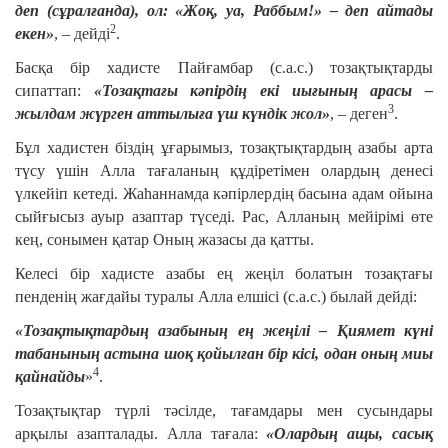
деп (сұралғанда), ол: «Жоқ, уа, Раббым!» – деп айтады
2
екен»
, – дейді
.
Басқа бір хадисте Пайғамбар (с.а.с.) тозақтықтарды
сипаттап:
«Тозақтағы кәпірдің екі иығының арасы –
3
жылдам жүрген аттылыға үш күндік жол»
, – деген
.
Бұл хадистен біздің ұғарымыз, тозақтықтардың азабы арта
түсу үшін Алла тағаланың құдіретімен олардың денесі
үлкейіп кетеді. Жаһаннамда кәпірлердің басына адам ойына
сыйғысыз ауыр азаптар түседі. Рас, Алланың мейірімі өте
кең, сонымен қатар Оның жазасы да қатты.
Келесі бір хадисте азабы ең жеңіл болатын тозақтағы
пенденің жағдайы туралы Алла елшісі (с.а.с.) былай дейді:
«Тозақтықтардың азабының ең жеңілі – Қиямет күні
табанының астына шоқ қойылған бір кісі, одан оның миы
4
қайнайды
»
.
Тозақтықтар түрлі тәсілде, тағамдары мен сусындары
арқылы азапталады. Алла тағала:
«Олардың ащы, сасық