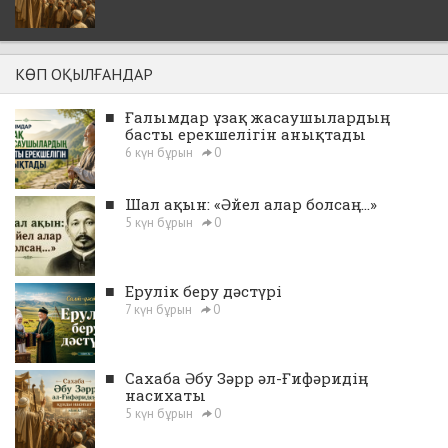
КӨП ОҚЫЛҒАНДАР
■
Ғалымдар ұзақ жасаушылардың
басты ерекшелігін анықтады
6 күн бұрын
0
■
Шал ақын: «Әйел алар болсаң...»
5 күн бұрын
0
■
Ерулік беру дәстүрі
7 күн бұрын
0
■
Сахаба Әбу Зәрр әл-Ғифәридің
насихаты
5 күн бұрын
0