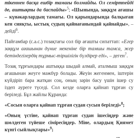
тікеннен басқа ешбір тамағы болмайды. Ол семіртпейді
5
де, аштықты да баспайды»
;
«Шынында, заққұм ағашы
– күнәкарлардың тамағы. Ол қарындарында балқыған
кен сияқты, ыстық судың қайнағанындай қайнайды»
, –
6
дейді
.
Пайғамбар (с.а.с.) тозақтағы сол бір ағашты сипаттап:
«Егер
заққұм ағашынан дүние мекеніне бір тамшы тамса, жер
7
бетіндегілердің тұрмыс-тіршілігін бүлдірер еді»
, – деген
.
Тозақ тұрғындары аштыққа шыдай алмай, аталмыш заққұм
ағашынан жеуге мәжбүр болады. Жеуін жегенмен, іштерін
күйдіріп бара жатқан соң, оның зәрін басу үшін ішер су
іздеп әуреге түседі. Сол кезде оларға қайнап тұрған су
беріледі. Бұл жайлы Құранда:
8
«Сосын оларға қайнап тұрған судан сусын беріледі»
;
«Оның үстіне, қайнап тұрған судан ішесіңдер және
шөлдеген түйеше сіміресіңдер. Міне, олардың Қиямет
9
күнгі сыйлықтары»
;