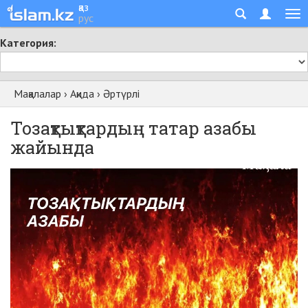
қаз
рус
Категория:
Мақалалар
›
Ақида
›
Әртүрлі
Тозақтықтардың татар азабы
жайында