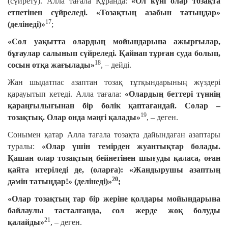
(сүйрету). Алла тағала Құранда:
«Ол күні олар тозақта
етпетінен сүйреледі. «Тозақтың азабын татыңдар»
17
(делінеді)»
;
«Сол уақытта олардың мойындарына ажырғылар,
бұғаулар салынып сүйреледі. Қайнап тұрған суда болып,
18
сосын отқа жағылады»
, – дейді.
Жан шыдатпас азаптан тозақ тұтқындарының жүздері
қарауытып кетеді. Алла тағала:
«Олардың беттері түннің
қараңғылығынан бір бөлік қаптағандай. Солар –
19
тозақтық. Олар онда мәңгі қалады»
, – деген.
Сонымен қатар Алла тағала тозақта дайындаған азаптары
туралы:
«Олар үшін темірден жуантықтар болады.
Қашан олар тозақтың бейнетінен шығуды қаласа, оған
қайта итеріледі де, (оларға): «Жандырушы азаптың
20
дәмін татыңдар!» (делінеді)»
;
«Олар тозақтың тар бір жеріне қолдары мойындарына
байлаулы тасталғанда, сол жерде жоқ болуды
21
қалайды»
, – деген.