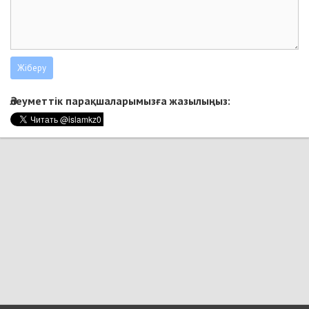
Әлеуметтік парақшаларымызға жазылыңыз: