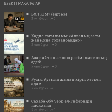
ӨЗЕКТІ МАҚАЛАЛАР
■
БҰЛ КІМ? (әңгіме)
3 күн бұрын
0
■
Хадис тағылымы: «Алланың заты
жайында толғанбаңдар!»
2 жыл бұрын
0
■
Азан айтып ат қою рәсімі және оның
әдебі
5 жыл бұрын
0
■
Руми: Аузына жылан кіріп кеткен
адам
3 күн бұрын
0
■
Сахаба Әбу Зәрр әл-Ғифәридің
насихаты
5 күн бұрын
0