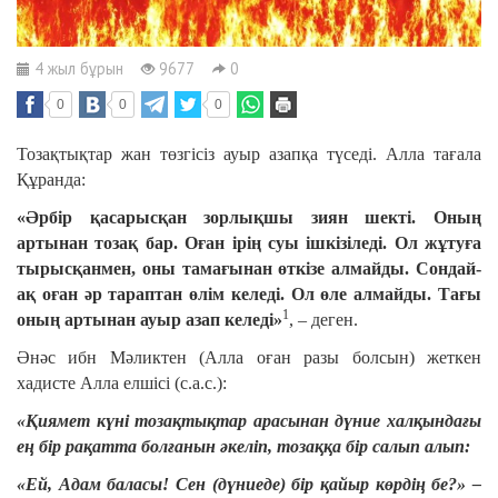
4 жыл бұрын
9677
0
0
0
0
Тозақтықтар жан төзгісіз ауыр азапқа түседі. Алла тағала
Құранда:
«Әрбір қасарысқан зорлықшы зиян шекті. Оның
артынан тозақ бар. Оған ірің суы ішкізіледі. Ол жұтуға
тырысқанмен, оны тамағынан өткізе алмайды. Сондай-
ақ оған әр тараптан өлім келеді. Ол өле алмайды. Тағы
1
оның артынан ауыр азап келеді»
, – деген.
Әнәс ибн Мәликтен (Алла оған разы болсын) жеткен
хадисте Алла елшісі (с.а.с.):
«Қиямет күні тозақтықтар арасынан дүние халқындағы
ең бір рақатта болғанын әкеліп, тозаққа бір салып алып:
«Ей, Адам баласы! Сен (дүниеде) бір қайыр көрдің бе?» –