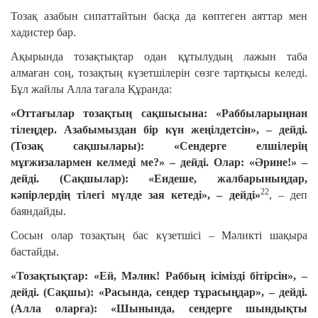
Тозақ азабын сипаттайтын басқа да көптеген аяттар мен
хадистер бар.
Ақырында тозақтықтар одан құтылудың лажын таба
алмаған соң, тозақтың күзетшілерін сөзге тартқысы келеді.
Бұл жайлы Алла тағала Құранда:
«Оттағылар тозақтың сақшысына: «Раббыларыңнан
тілеңдер. Азабымыздан бір күн жеңілдетсін», – дейді.
(Тозақ сақшылары): «Сендерге елшілерің
мұғжизалармен келмеді ме?» – дейді. Олар: «Әрине!» –
дейді. (Сақшылар): «Ендеше, жалбарыныңдар,
22
кәпірлердің тілегі мүлде зая кетеді», – дейді»
, – деп
баяндайды.
Сосын олар тозақтың бас күзетшісі – Мәликті шақыра
бастайды.
«Тозақтықтар: «Ей, Мәлик! Раббың ісімізді бітірсін», –
дейді. (Сақшы): «Расында, сендер тұрасыңдар», – дейді.
(Алла оларға): «Шынында, сендерге шындықты