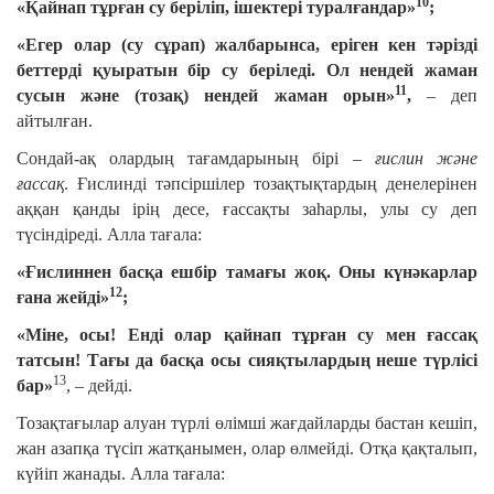
10
«Қайнап тұрған су беріліп, ішектері туралғандар»
;
«Егер олар (су сұрап) жалбарынса, еріген кен тәрізді
беттерді қуыратын бір су беріледі. Ол нендей жаман
11
сусын және (тозақ) нендей жаман орын»
,
– деп
айтылған.
Сондай-ақ олардың тағамдарының бірі –
ғислин және
ғассақ
. Ғислинді тәпсіршілер тозақтықтардың денелерінен
аққан қанды ірің десе, ғассақты заһарлы, улы су деп
түсіндіреді. Алла тағала:
«Ғислиннен басқа ешбір тамағы жоқ. Оны күнәкарлар
12
ғана жейді»
;
«Міне, осы! Енді олар қайнап тұрған су мен ғассақ
татсын! Тағы да басқа осы сияқтылардың неше түрлісі
13
бар»
, – дейді.
Тозақтағылар алуан түрлі өлімші жағдайларды бастан кешіп,
жан азапқа түсіп жатқанымен, олар өлмейді. Отқа қақталып,
күйіп жанады. Алла тағала: