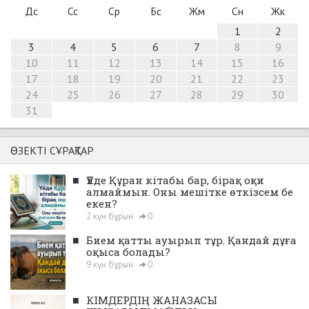
Дс
Сс
Ср
Бс
Жм
Сн
Жк
1
2
3
4
5
6
7
8
9
10
11
12
13
14
15
16
17
18
19
20
21
22
23
24
25
26
27
28
29
30
31
ӨЗЕКТІ СҰРАҚТАР
■
Үйде Құран кітабы бар, бірақ оқи
алмаймын. Оны мешітке өткізсем бе
екен?
2 күн бұрын
0
■
Бием қатты ауырып тұр. Қандай дұға
оқыса болады?
9 күн бұрын
0
■
КІМДЕРДІҢ ЖАНАЗАСЫ