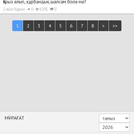
Қарыз алып, құрбандық шалсам бола ма?
2 жыл бұрын
0
6291
0
1
2
3
4
5
6
7
8
>
>>
МҰРАҒАТ