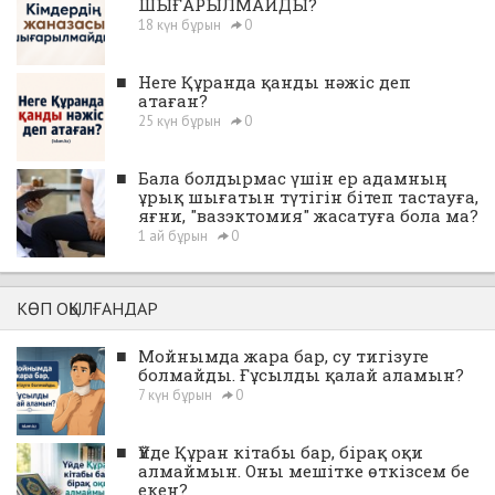
ШЫҒАРЫЛМАЙДЫ?
18 күн бұрын
0
■
Неге Құранда қанды нәжіс деп
атаған?
25 күн бұрын
0
■
Бала болдырмас үшін ер адамның
ұрық шығатын түтігін бітеп тастауға,
яғни, "вазэктомия" жасатуға бола ма?
1 ай бұрын
0
КӨП ОҚЫЛҒАНДАР
■
Мойнымда жара бар, су тигізуге
болмайды. Ғұсылды қалай аламын?
7 күн бұрын
0
■
Үйде Құран кітабы бар, бірақ оқи
алмаймын. Оны мешітке өткізсем бе
екен?