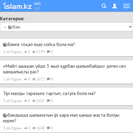
қаз
рус
Категория:
Құрбанға тоқал ешкі сойса бола ма?
2 ай бұрын
0
1339
0
«Мәйіт шыққан үйде 3 жыл құрбан шалынбайды» деген сөз
қаншалықты рас?
2 ай бұрын
0
1612
0
Тірі малды таразыға тартып, сатуға бола ма?
3 ай бұрын
0
1601
0
Құрбандыққа шалынатын ірі қара мал қанша жаста болуы
керек?
3 ай бұрын
0
1608
0