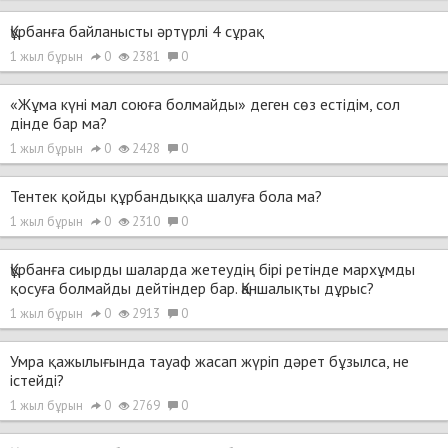
Құрбанға байланысты әртүрлі 4 сұрақ
1 жыл бұрын
0
2381
0
«Жұма күні мал союға болмайды» деген сөз естідім, сол
дінде бар ма?
1 жыл бұрын
0
2428
0
Тентек қойды құрбандыққа шалуға бола ма?
1 жыл бұрын
0
2310
0
Құрбанға сиырды шаларда жетеудің бірі ретінде мархұмды
қосуға болмайды дейтіндер бар. Қаншалықты дұрыс?
1 жыл бұрын
0
2913
0
Умра қажылығында тауаф жасап жүріп дәрет бұзылса, не
істейді?
1 жыл бұрын
0
2769
0