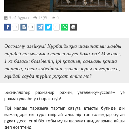
3 ай бұрын
1595
0
0
0
0
Әссәләму алейкум! Құрбандыққа шалынатын малды
тірідей салмағымен сатып алуға бола ма? Мысалы,
1 кг бағасы белгіленіп, ірі қараның салмағы қанша
тартса, соған көбейтіліп жалпы құны шығарылса,
мұндай сауда түріне рұқсат етіле ме?
Бисмилләһир рахманир рахим, уағалейкумуссәләм уә
рахматуллаһи уә бәракәтуһ!
Тірі малды таразыға тартып сатуға қатысты бүгінде дін
мамандары екі түрлі пікір айтады. Бір топ ғалымдар бұған
рұқсат десе, енді бір тобы мұны шариғат қағидаларына қайшы
деп есептейді.