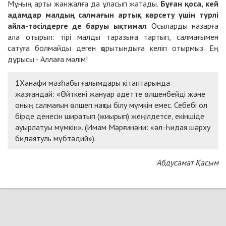
Мұның арты жанжалға да ұласып жатады.
Бұған қоса, кей
адамдар малдың салмағын артық көрсету үшін түрлі
айла-тәсілдерге де баруы ықтимал
. Осыларды назарға
ала отырып: тірі малды таразыға тартып, салмағымен
сатуға болмайды деген қорытындыға келіп отырмыз. Ең
дұрысы - Аллаға мәлім!
1Ханафи мәзһабы ғалымдары кітаптарында
жазғандай: «Өйткені жануар әдетте өлшенбейді және
оның салмағын өлшеп нақты білу мүмкін емес. Себебі ол
бірде денесін ширатып (жиырып) жеңілдетсе, екіншіде
ауырлатуы мүмкін». (Имам Мәрғинәни: «әл-Һидая шәрху
бидәятуль мүбтәдий»).
Абдусамат Қасым