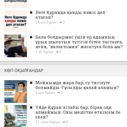
■
Неге Құранда қанды нәжіс деп
атаған?
24 күн бұрын
0
■
Бала болдырмас үшін ер адамның
ұрық шығатын түтігін бітеп тастауға,
яғни, "вазэктомия" жасатуға бола ма?
1 ай бұрын
0
КӨП ОҚЫЛҒАНДАР
■
Мойнымда жара бар, су тигізуге
болмайды. Ғұсылды қалай аламын?
6 күн бұрын
0
■
Үйде Құран кітабы бар, бірақ оқи
алмаймын. Оны мешітке өткізсем бе
екен?
12 сағат бұрын
0