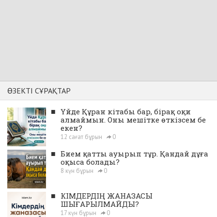
ӨЗЕКТІ СҰРАҚТАР
■
Үйде Құран кітабы бар, бірақ оқи
алмаймын. Оны мешітке өткізсем бе
екен?
12 сағат бұрын
0
■
Бием қатты ауырып тұр. Қандай дұға
оқыса болады?
8 күн бұрын
0
■
КІМДЕРДІҢ ЖАНАЗАСЫ
ШЫҒАРЫЛМАЙДЫ?
17 күн бұрын
0