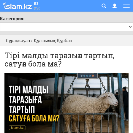
қаз
рус
Категория:
Сұрақ-жауап
›
Құлшылық
›
Құрбан
Тірі малды таразыға тартып,
сатуға бола ма?