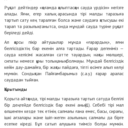
Рұқсат дейтіндер «қоғамда қалыптасқан сауда үрдісін» негізге
алады. Яғни, егер халық арасында тірі малды таразыға
тартып сату кең таралған болса және саудаға қатысушы екі
тарап та разылық танытса, онда мұндай сауда түріне рұқсат
беріледі дейді.
Ал қарсы пікір айтушылар мұнда «ғарардың», яғни
белгісіздіктің бар екенін алға тартады. Ғарар дегеніміз —
сауда келісімі жасалған сәтте тауардың нақты мөлшері,
сипаты немесе құны толық анық болмауы. Мұндай белгісіздік
кейін дау-дамайға, бір жақты пайдаға, тіпті өсімге алып келуі
мүмкін. Сондықтан Пайғамбарымыз (с.а.у.) ғарар аралас
саудадан тыйған.
Қорытынды
Қорыта айтқанда, тірі малды таразыға тартып сатуда белгілі
бір деңгейде белгісіздік бар екені анық(1). Себебі тірі мал
өлшенген кезде тек етінің салмағы ғана емес, басы, сирағы,
ішкі ағзалары және ішіп-жеген азығының салмағы да бірге
есепке кіреді. Бұл сатып алушыға тиімсіз болуы мүмкін.