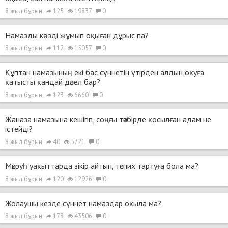
8 жыл бұрын
125
19837
0
Намазды көзді жұмып оқыған дұрыс па?
8 жыл бұрын
112
15057
0
Құптан намазының екі бас сүннетін үтірден алдын оқуға
қатысты қандай дәлел бар?
8 жыл бұрын
123
6660
0
Жаназа намазына кешігіп, соңғы тәкбірде қосылған адам не
істейді?
8 жыл бұрын
40
5721
0
Мәкруһ уақыттарда зікір айтып, тәспих тартуға бола ма?
8 жыл бұрын
120
12926
0
Жолаушы кезде сүннет намаздар оқыла ма?
8 жыл бұрын
178
43506
0