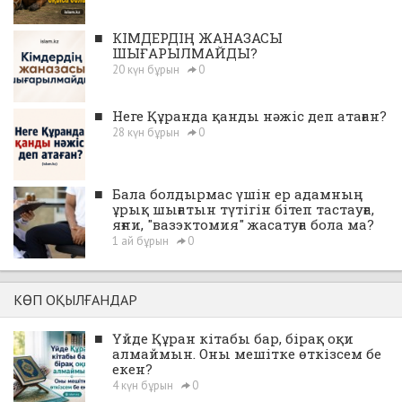
■
КІМДЕРДІҢ ЖАНАЗАСЫ
ШЫҒАРЫЛМАЙДЫ?
20 күн бұрын
0
■
Неге Құранда қанды нәжіс деп атаған?
28 күн бұрын
0
■
Бала болдырмас үшін ер адамның
ұрық шығатын түтігін бітеп тастауға,
яғни, "вазэктомия" жасатуға бола ма?
1 ай бұрын
0
КӨП ОҚЫЛҒАНДАР
■
Үйде Құран кітабы бар, бірақ оқи
алмаймын. Оны мешітке өткізсем бе
екен?
4 күн бұрын
0