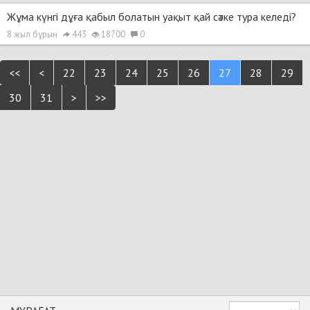
Жұма күнгі дұға қабыл болатын уақыт қай сәтке тура келеді?
8 жыл бұрын
443
18700
0
<<
<
22
23
24
25
26
27
28
29
30
31
>
>>