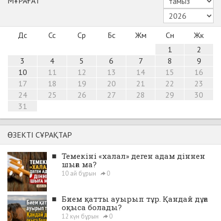
МҰРАҒАТ
Дс
Сс
Ср
Бс
Жм
Сн
Жк
1
2
3
4
5
6
7
8
9
10
11
12
13
14
15
16
17
18
19
20
21
22
23
24
25
26
27
28
29
30
31
ӨЗЕКТІ СҰРАҚТАР
■
Темекіні «халал» деген адам діннен
шыға ма?
10 ай бұрын
0
■
Бием қатты ауырып тұр. Қандай дұға
оқыса болады?
12 күн бұрын
0