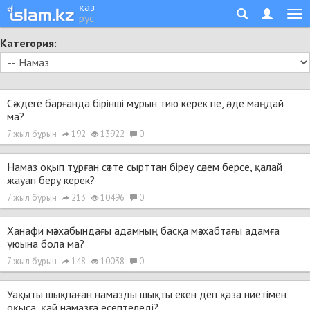
қаз
рус
Категория:
Сәждеге барғанда бірінші мұрын тию керек пе, әлде маңдай
ма?
7 жыл бұрын
192
13922
0
Намаз оқып тұрған сәтте сырттан біреу сәлем берсе, қалай
жауап беру керек?
7 жыл бұрын
213
10496
0
Ханафи мәзхабындағы адамның басқа мәзхабтағы адамға
ұюына бола ма?
7 жыл бұрын
148
10038
0
Уақыты шықпаған намазды шықты екен деп қаза ниетімен
оқыса, қай намазға есептеледі?