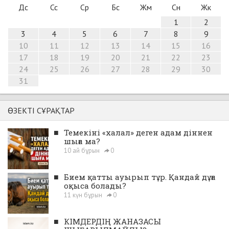
Дс
Сс
Ср
Бс
Жм
Сн
Жк
1
2
3
4
5
6
7
8
9
10
11
12
13
14
15
16
17
18
19
20
21
22
23
24
25
26
27
28
29
30
31
ӨЗЕКТІ СҰРАҚТАР
■
Темекіні «халал» деген адам діннен
шыға ма?
10 ай бұрын
0
■
Бием қатты ауырып тұр. Қандай дұға
оқыса болады?
11 күн бұрын
0
■
КІМДЕРДІҢ ЖАНАЗАСЫ