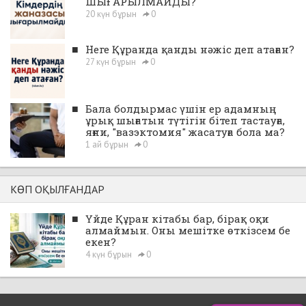
ШЫҒАРЫЛМАЙДЫ?
20 күн бұрын
0
■
Неге Құранда қанды нәжіс деп атаған?
27 күн бұрын
0
■
Бала болдырмас үшін ер адамның
ұрық шығатын түтігін бітеп тастауға,
яғни, "вазэктомия" жасатуға бола ма?
1 ай бұрын
0
КӨП ОҚЫЛҒАНДАР
■
Үйде Құран кітабы бар, бірақ оқи
алмаймын. Оны мешітке өткізсем бе
екен?
4 күн бұрын
0