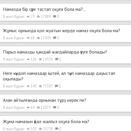
Намазда бір сүре тастап оқуға бола ма?...
8 жыл бұрын
23
17089
0
Жұмыс орнында қол жуатын жерде намаз оқуға бола ма?
8 жыл бұрын
68
15928
0
Парыз намазды қандай жағдайларда үзуге болады?
8 жыл бұрын
126
14336
0
Неге күндізгі намаздар іштей, ал түнгі намаздар дауыстап
оқылады?
8 жыл бұрын
143
75597
0
Азан айтылғанда орнынан тұру керек пе?
8 жыл бұрын
64
12073
0
Жұма намазын үйде жалғыз оқуға бола ма?
8 жыл бұрын
103
25738
0