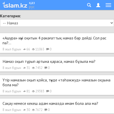
қаз
рус
Категория:
«Ашура» күні оқитын 4 рәкәғаттық намаз бар дейді. Сол рас
па?...
8 жыл бұрын
66
11065
0
Намаз оқып тұрып артына қараса, намаз бұзыла ма?
8 жыл бұрын
31
7452
0
Үтір намазын оқып қойса, түнде «тәһәжжуд» намазын оқуына
бола ма?
8 жыл бұрын
81
29383
0
Сақау немесе кекеш адам намазда имам бола ала ма?
8 жыл бұрын
30
7672
0