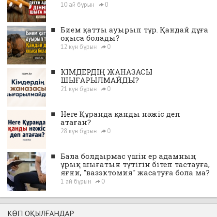
10 ай бұрын
0
■
Бием қатты ауырып тұр. Қандай дұға
оқыса болады?
12 күн бұрын
0
■
КІМДЕРДІҢ ЖАНАЗАСЫ
ШЫҒАРЫЛМАЙДЫ?
21 күн бұрын
0
■
Неге Құранда қанды нәжіс деп
атаған?
28 күн бұрын
0
■
Бала болдырмас үшін ер адамның
ұрық шығатын түтігін бітеп тастауға,
яғни, "вазэктомия" жасатуға бола ма?
1 ай бұрын
0
КӨП ОҚЫЛҒАНДАР