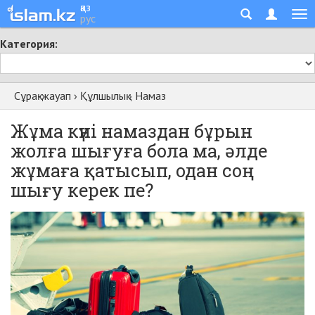
қаз
рус
Категория:
Сұрақ-жауап
›
Құлшылық
›
Намаз
Жұма күні намаздан бұрын
жолға шығуға бола ма, әлде
жұмаға қатысып, одан соң
шығу керек пе?