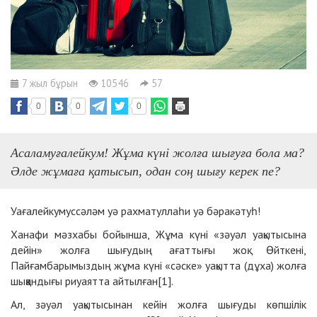
7 жыл бұрын
10546
57
0
0
0
Асаламуғалейкум! Жұма күні жолға шығуға бола ма?
Әлде жұмаға қатысып, одан соң шығу керек пе?
Уағалейкумуссәләм уә рахматуллаһи уә бәракәтуһ!
Ханафи мәзхабы бойынша, Жұма күні «зәуәл уақытысына
дейін» жолға шығудың ағаттығы жоқ. Өйткені,
Пайғамбарымыздың жұма күні «сәске» уақытта (дұха) жолға
шыққандығы риуаятта айтылған[1].
Ал, зәуәл уақытысынан кейін жолға шығуды көпшілік