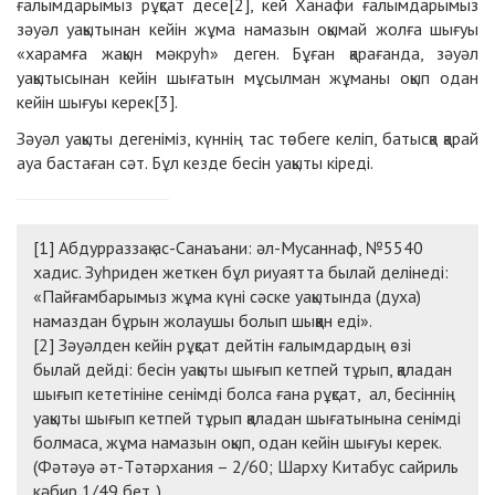
ғалымдарымыз рұқсат десе[2], кей Ханафи ғалымдарымыз
зәуәл уақытынан кейін жұма намазын оқымай жолға шығуы
«харамға жақын мәкруһ» деген. Бұған қарағанда, зәуәл
уақытысынан кейін шығатын мұсылман жұманы оқып одан
кейін шығуы керек[3].
Зәуәл уақыты дегеніміз, күннің тас төбеге келіп, батысқа қарай
ауа бастаған сәт. Бұл кезде бесін уақыты кіреді.
[1] Абдурраззақ ас-Санаъани: әл-Мусаннаф, №5540
хадис. Зуһриден жеткен бұл риуаятта былай делінеді:
«Пайғамбарымыз жұма күні сәске уақытында (духа)
намаздан бұрын жолаушы болып шыққан еді».
[2] Зәуәлден кейін рұқсат дейтін ғалымдардың өзі
былай дейді: бесін уақыты шығып кетпей тұрып, қаладан
шығып кететініне сенімді болса ғана рұқсат, ал, бесіннің
уақыты шығып кетпей тұрып қаладан шығатынына сенімді
болмаса, жұма намазын оқып, одан кейін шығуы керек.
(Фәтәуә әт-Тәтәрхания – 2/60; Шарху Китабус сайриль
кәбир 1/49 бет. ).