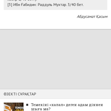
[3] Ибн Ғабидин: Раддуль Мухтәр. 3/40 бет.
Абдусамат Қасым
ӨЗЕКТІ СҰРАҚТАР
■
Темекіні «халал» деген адам діннен
шыға ма?