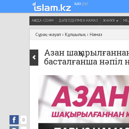
қаз
рус
АҚИДА-СЕНІМ
ДӘЛЕЛДЕРІМЕН НАМАЗ
ЖАНҰЯ
МЕ
Сұрақ-жауап
›
Құлшылық
›
Намаз
Азан шақырылғаннан
басталғанша нәпіл н
0