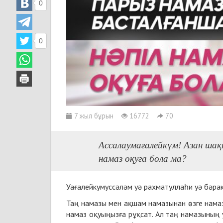
0
0
7 жыл бұрын
16772
70
Ассалаумағалейкүм! Азан шақ
намаз оқуға бола ма?
Уағалейкумуссәләм уә рахматуллаһи уә бәра
Таң намазы мен ақшам намазынан өзге намаз
намаз оқуыңызға рұқсат. Ал таң намазының 