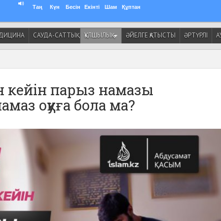
Таң
Күн
Бесін
Екінті
Шам
Құптан
ДИЦИНА
САУДА-САТТЫҚ
ҚҰЛШЫЛЫҚ
ӘЙЕЛГЕ ҚАТЫСТЫ
ӘРТҮРЛІ
А
 кейін парыз намазы
амаз оқуға бола ма?