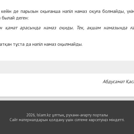
.
кейін де парызын оқығанша нәпіл намаз оқуға болмайды, үкім
) былай деген:
н қамат арасында намаз оқиды. Тек, ақшам намазында ғ
атқан тұста да нәпіл намаз оқылмайды.
Абдусамат Қа
2026, Islam.kz ұлттық, рухани-ағарту порталы
Сайт материалдарын қолдану үшін сілтеме көрсетуіңіз міндетті.