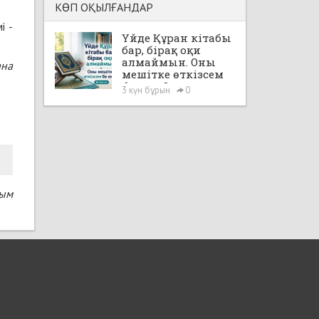
КӨП ОҚЫЛҒАНДАР
і -
Үйде Құран кітабы
бар, бірақ оқи
алмаймын. Оны
ана
мешітке өткізсем
бе екен?
3 күн бұрын
0
сым