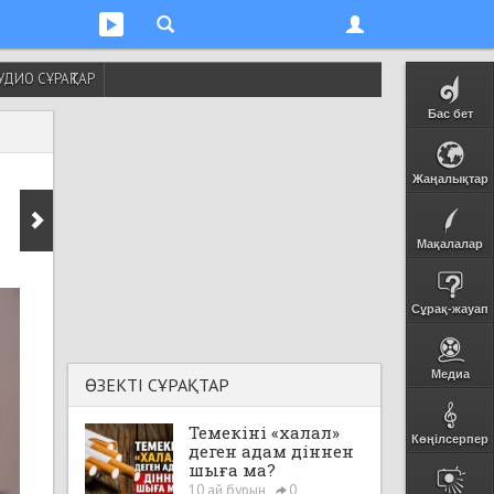
УДИО СҰРАҚТАР
Бас бет
Жаңалықтар
Мақалалар
Сұрақ-жауап
Медиа
ӨЗЕКТІ СҰРАҚТАР
Темекіні «халал»
Көңілсерпер
деген адам діннен
шыға ма?
10 ай бұрын
0