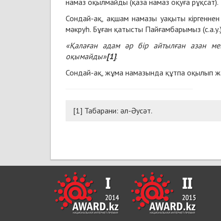
намаз оқылмайды (қаза намаз оқуға рұқсат)
Сондай-ақ, ақшам намазы уақыты кіргеннен 
мәкруһ. Бұған қатысты Пайғамбарымыз (с.а.у.
«Қалаған адам әр бір айтылған азан ме
оқымайды»
[1]
.
Сондай-ақ, жұма намазында құтпа оқылып ж
[1] Табарани: әл-Әусәт.