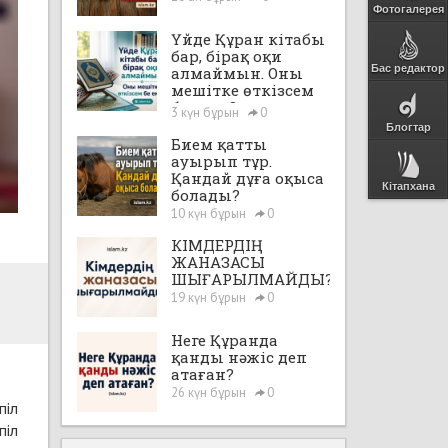
Фотогалерея
Үйде Құран кітабы
бар, бірақ оқи
Бас редактор
алмаймын. Оны
мешітке өткізсем
бе екен?
3 күн бұрын
0
Блогтар
Бием қатты
ауырып тұр.
Қандай дұға оқыса
Кітапхана
болады?
10 күн бұрын
0
КІМДЕРДІҢ
ЖАНАЗАСЫ
ШЫҒАРЫЛМАЙДЫ?
19 күн бұрын
0
Неге Құранда
қанды нәжіс деп
атаған?
26 күн бұрын
0
піл
піл