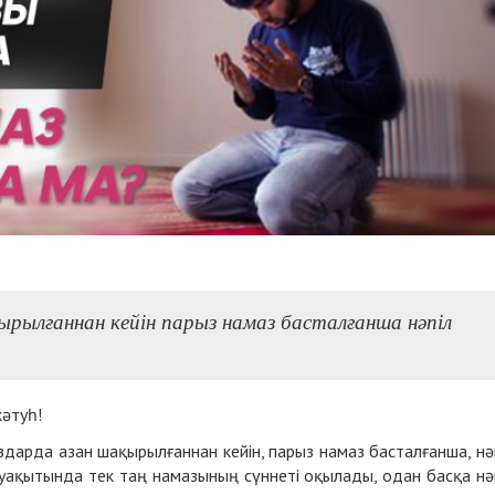
ырылғаннан кейін парыз намаз басталғанша нәпіл
кәтуһ!
дарда азан шақырылғаннан кейін, парыз намаз басталғанша, нә
уақытында тек таң намазының сүннеті оқылады, одан басқа нә