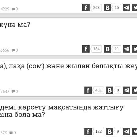
263
15
64229
0
күнә ма?
134
11
46556
0
а), лақа (сом) және жылан балықты же
431
8
47642
0
 әдемі көрсету мақсатында жаттығу
ына бола ма?
122
9
8673
0