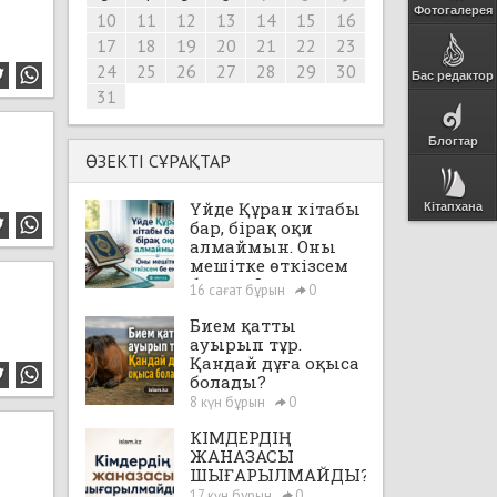
Фотогалерея
10
11
12
13
14
15
16
17
18
19
20
21
22
23
24
25
26
27
28
29
30
Бас редактор
31
Блогтар
ӨЗЕКТІ СҰРАҚТАР
Үйде Құран кітабы
Кітапхана
бар, бірақ оқи
алмаймын. Оны
мешітке өткізсем
бе екен?
16 сағат бұрын
0
Бием қатты
ауырып тұр.
Қандай дұға оқыса
болады?
8 күн бұрын
0
КІМДЕРДІҢ
ЖАНАЗАСЫ
ШЫҒАРЫЛМАЙДЫ?
17 күн бұрын
0