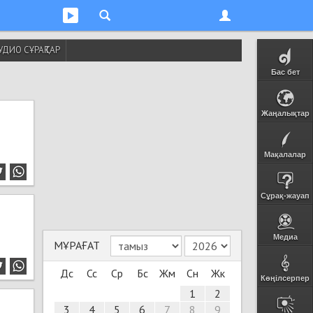
УДИО СҰРАҚТАР
Бас бет
Жаңалықтар
Мақалалар
Сұрақ-жауап
Медиа
МҰРАҒАТ
Дс
Сс
Ср
Бс
Жм
Сн
Жк
Көңілсерпер
1
2
3
4
5
6
7
8
9