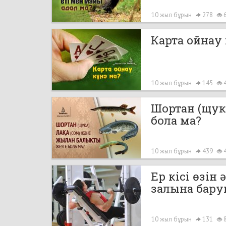
10 жыл бұрын
278
Карта ойнау 
10 жыл бұрын
145
Шортан (щук
бола ма?
10 жыл бұрын
439
Ер кісі өзін
залына бару
10 жыл бұрын
131