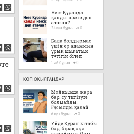
Неге Құранда
қанды нәжіс деп
атаған?
24 күн бұрын
0
Бала болдырмас
үшін ер адамның
ұрық шығатын
түтігін бітеп
тастауға, яғни,
уге
1 ай бұрын
0
"вазэктомия"
жасатуға бола ма?
КӨП ОҚЫЛҒАНДАР
Мойнымда жара
бар, су тигізуге
болмайды.
Ғұсылды қалай
аламын?
6 күн бұрын
0
Үйде Құран кітабы
бар, бірақ оқи
алмаймын. Оны