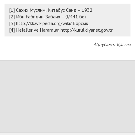
[1] Сахих Муслим, Китабус Саид – 1932.
[2] Ибн Ғабидин, Забаих – 9/441 бет.
[3] http://kk.wikipedia.org/wiki/ Борсық
[4] Helaller ve Haramlar, http://kurul.diyanet.gov.tr
Абдусамат Қасым