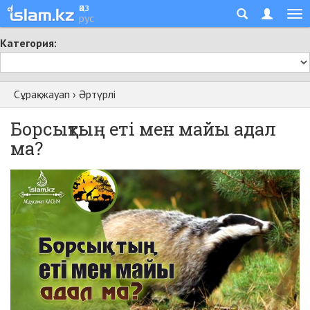
қаз
рус
Категория:
Сұрақ-жауап
›
Әртүрлі
Борсықтың еті мен майы адал
ма?