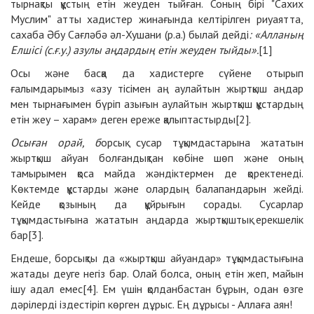
тырнақты құстың етін жеуден тыйған. Соның бірі "Сахих
Муслим" атты хадистер жинағында келтірілген риуаятта,
сахаба Әбу Сағләбә әл-Хушани (р.а.) былай дейді
: «Алланың
Елшісі (с.ғ.у.) азулы аңдардың етін жеуден тыйды».
[1]
Осы және басқа да хадистерге сүйене отырып
ғалымдарымыз «азу тісімен аң аулайтын жыртқыш аңдар
мен тырнағымен бүріп азығын аулайтын жыртқыш құстардың
етін жеу – харам» деген ереже қалыптастырды[2].
Осыған орай, б
орсық сусар тұқымдастарына жататын
жыртқыш айуан болғандықтан көбіне шөп және оның
тамырымен қоса майда жәндіктермен де қоректенеді.
Көктемде құстарды және олардың балапандарын жейді.
Кейде қозының да құйрығын сорады. Сусарлар
тұқымдастығына жататын аңдарда жыртқыштық ерекшелік
бар[3].
Ендеше, борсықты да «жыртқыш айуандар» тұқымдастығына
жатады деуге негіз бар. Олай болса, оның етін жеп, майын
ішу адал емес[4]. Ем үшін қолданбастан бұрын, одан өзге
дәрілерді іздестіріп көрген дұрыс. Ең дұрысы - Аллаға аян!