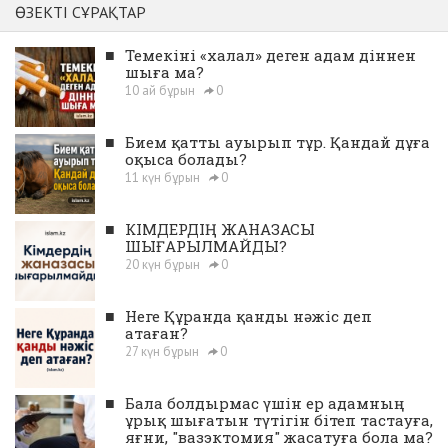
ӨЗЕКТІ СҰРАҚТАР
■
Темекіні «халал» деген адам діннен
шыға ма?
10 ай бұрын
0
■
Бием қатты ауырып тұр. Қандай дұға
оқыса болады?
11 күн бұрын
0
■
КІМДЕРДІҢ ЖАНАЗАСЫ
ШЫҒАРЫЛМАЙДЫ?
20 күн бұрын
0
■
Неге Құранда қанды нәжіс деп
атаған?
27 күн бұрын
0
■
Бала болдырмас үшін ер адамның
ұрық шығатын түтігін бітеп тастауға,
яғни, "вазэктомия" жасатуға бола ма?