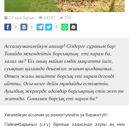
10 жыл бұрын
64287
278
0
1
0
Ассалаумағалейкум ағалар! Сіздерге сұрағым бар:
Тоғайда мекендейтін борсықтың еті харам ба,
халал ма? Біз оның майын емдік мақсатта ішіп,
суықтап қалғанда денемізге жағып қолданамыз.
Өткен жолы мешітте борсық еті харам дегенді
айтты. Осы кезге дейін мұндайды естімеппін.
Ауылдық жерлерде адамдар борсықтың етін жеп те
жатады. Сонымен борсық еті харам ба?
Уағалейкум әссәләм уә рахматуллаһи уә бәракәтуһ!
Пайғамбарымыз (с.ғ.у.) бірнеше хадисінде азулы аң мен