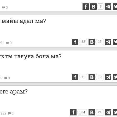
7
2
0
майы адал ма?
32
13
971
0
укты тағуға бола ма?
71
10
39
0
неге арам?
334
24
7955
0