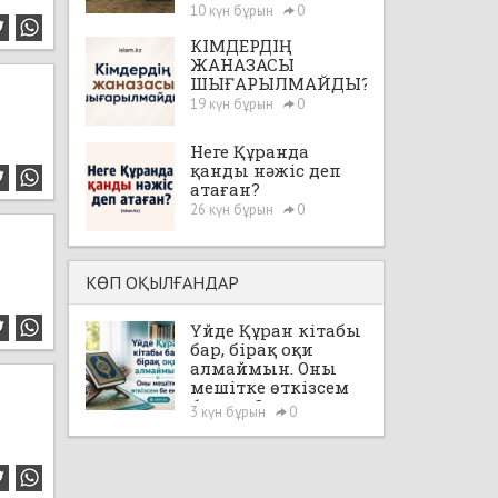
10 күн бұрын
0
КІМДЕРДІҢ
ЖАНАЗАСЫ
ШЫҒАРЫЛМАЙДЫ?
19 күн бұрын
0
Неге Құранда
қанды нәжіс деп
атаған?
26 күн бұрын
0
КӨП ОҚЫЛҒАНДАР
Үйде Құран кітабы
бар, бірақ оқи
алмаймын. Оны
мешітке өткізсем
бе екен?
3 күн бұрын
0