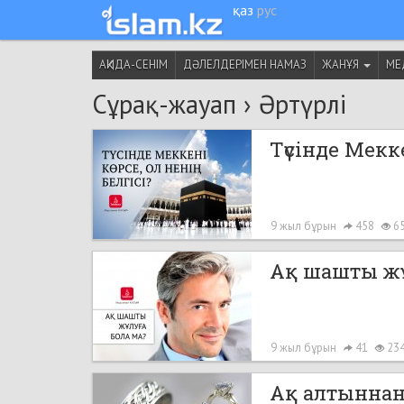
қаз
рус
АҚИДА-СЕНІМ
ДӘЛЕЛДЕРІМЕН НАМАЗ
ЖАНҰЯ
МЕ
Сұрақ-жауап
›
Әртүрлі
Түсінде Мекке
9 жыл бұрын
458
6
Ақ шашты жұ
9 жыл бұрын
41
23
Ақ алтыннан 