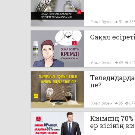
9 жыл бұрын
91
85
Сақал өсірет
9 жыл бұрын
89
24
Теледидарда
пе?
9 жыл бұрын
85
67
Киімнің 70% 
ер кісінің к