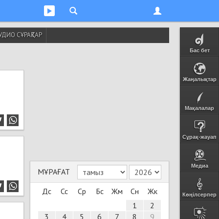
УДИО СҰРАҚТАР
Бас бет
Жаңалықтар
Мақалалар
Сұрақ-жауап
Медиа
МҰРАҒАТ
Дс
Сс
Ср
Бс
Жм
Сн
Жк
Көңілсерпер
1
2
3
4
5
6
7
8
9