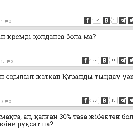
82
9
34
0
ін кремді қолданса бола ма?
79
11
337
0
н оқылып жаткан Құранды тыңдау уә
70
15
70
0
мақта, ал, қалған 30% таза жібектен бол
июіне рұқсат па?