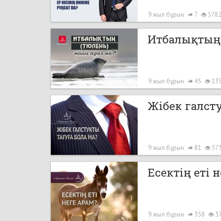
9 жыл бұрын
7
578
Итбалықтың 
9 жыл бұрын
45
13
Жібек галст
9 жыл бұрын
81
57
Есектің еті 
9 жыл бұрын
358
3