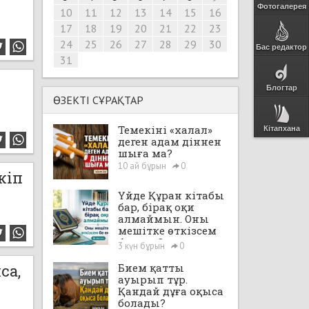
Фотогалерея
10
11
12
13
14
15
16
17
18
19
20
21
22
23
24
25
26
27
28
29
30
Бас редактор
31
Блогтар
ӨЗЕКТІ СҰРАҚТАР
Темекіні «халал»
Кітапхана
деген адам діннен
шыға ма?
10 ай бұрын
0
жіп
Үйде Құран кітабы
бар, бірақ оқи
алмаймын. Оны
мешітке өткізсем
бе екен?
3 күн бұрын
0
са,
Бием қатты
ауырып тұр.
Қандай дұға оқыса
болады?