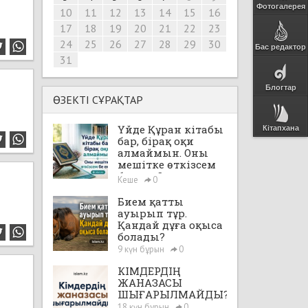
Фотогалерея
10
11
12
13
14
15
16
17
18
19
20
21
22
23
24
25
26
27
28
29
30
Бас редактор
31
Блогтар
ӨЗЕКТІ СҰРАҚТАР
Үйде Құран кітабы
Кітапхана
бар, бірақ оқи
алмаймын. Оны
мешітке өткізсем
бе екен?
Кеше
0
Бием қатты
ауырып тұр.
Қандай дұға оқыса
болады?
9 күн бұрын
0
КІМДЕРДІҢ
ЖАНАЗАСЫ
ШЫҒАРЫЛМАЙДЫ?
18 күн бұрын
0