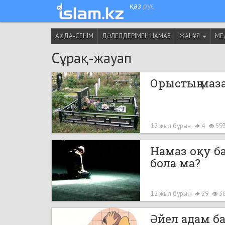
қаз
рус
АҚИДА-СЕНІМ
ДӘЛЕЛДЕРІМЕН НАМАЗ
ЖАНҰЯ
МЕ
Сұрақ-жауап
Орыстың маз
12 жыл бұрын
4
59
Намаз оқу б
бола ма?
12 жыл бұрын
29
3
Әйел адам б