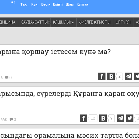
Таң
Күн
Бесін
Екінті
Шам
Құптан
ДИЦИНА
САУДА-САТТЫҚ
ҚҰЛШЫЛЫҚ
ӘЙЕЛГЕ ҚАТЫСТЫ
ӘРТҮРЛІ
А
арына қоршау істесем күнә ма?
2
36
0
арысында, сүрелерді Құранға қарап оқ
12
9
6550
0
асындағы орамалына мәсих тартса бол