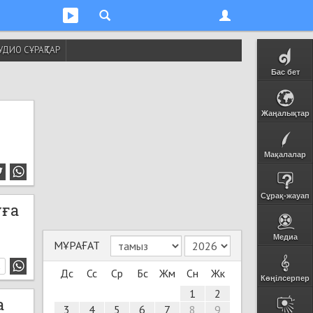
УДИО СҰРАҚТАР
Бас бет
Жаңалықтар
Мақалалар
Сұрақ-жауап
уға
Медиа
МҰРАҒАТ
1
Дс
Сс
Ср
Бс
Жм
Сн
Жк
Көңілсерпер
1
2
а
3
4
5
6
7
8
9