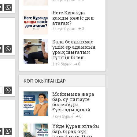
Неге Құранда
қанды нәжіс деп
атаған?
25 күн бұрын
0
Бала болдырмас
үшін ер адамның
ұрық шығатын
түтігін бітеп
тастауға, яғни,
1 ай бұрын
0
"вазэктомия"
жасатуға бола ма?
КӨП ОҚЫЛҒАНДАР
1
Мойнымда жара
бар, су тигізуге
болмайды.
Ғұсылды қалай
аламын?
7 күн бұрын
0
Үйде Құран кітабы
бар, бірақ оқи
алмаймын. Оны