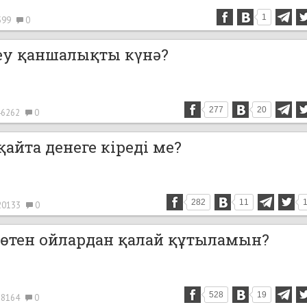
1
599
0
еу қаншалықты күнә?
277
20
6262
0
қайта денеге кіреді ме?
282
11
20133
0
өтен ойлардан қалай құтыламын?
528
19
8164
0