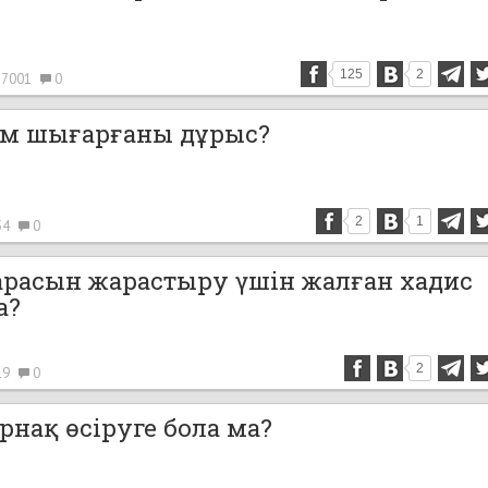
125
2
7001
0
ім шығарғаны дұрыс?
2
1
54
0
 арасын жарастыру үшін жалған хадис
а?
2
19
0
рнақ өсіруге бола ма?