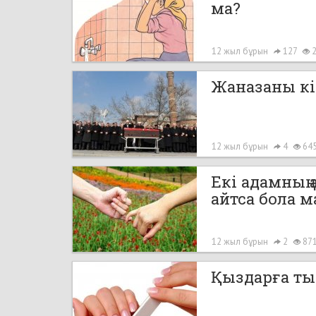
ма?
12 жыл бұрын
127
2
Жаназаны к
12 жыл бұрын
4
64
Екі адамның
айтса бола м
12 жыл бұрын
2
87
Қыздарға ты