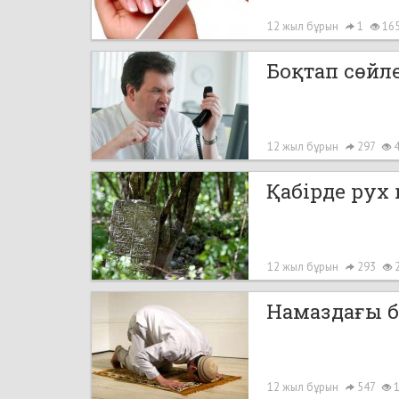
12 жыл бұрын
1
16
Боқтап сөйл
12 жыл бұрын
297
4
Қабірде рух 
12 жыл бұрын
293
Намаздағы б
12 жыл бұрын
547
1