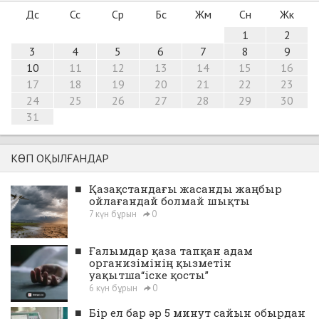
Дс
Сс
Ср
Бс
Жм
Сн
Жк
1
2
3
4
5
6
7
8
9
10
11
12
13
14
15
16
17
18
19
20
21
22
23
24
25
26
27
28
29
30
31
КӨП ОҚЫЛҒАНДАР
■
Қазақстандағы жасанды жаңбыр
ойлағандай болмай шықты
7 күн бұрын
0
■
Ғалымдар қаза тапқан адам
организімінің қызметін
уақытша“іске қосты”
6 күн бұрын
0
■
Бір ел бар әр 5 минут сайын обырдан