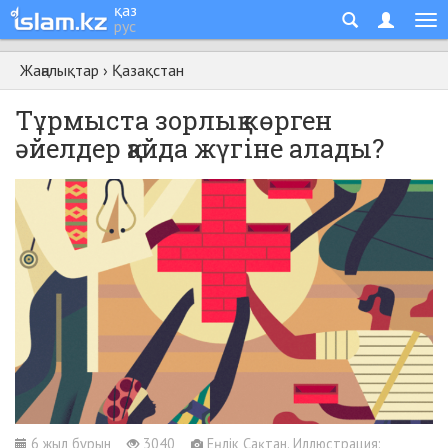
қаз
рус
Жаңалықтар
›
Қазақстан
Тұрмыста зорлық көрген
әйелдер қайда жүгіне алады?
6 жыл бұрын
3040
Еңлік Сақтан. Иллюстрация: