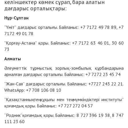
келіншектер көмек сұрап, бара алатын
дағдарыс орталықтары:
Нұр-Сұлтан
“Үміт” дағдарыс орталығы. Байланыс: +7 7172 49 78 89, +7
7172 49 01 78
“Қорғау-Астана” қоры. Байланыс: +7 7172 63 46 01, 30 60
73
Алматы
Әлеуметтік тұрмыстық зорлық-зомбылық құрбандарына
арналған дағдарыс орталығы. Байланыс: +7 7272 23 45 74
“Жан-Cая” дағдарыс орталығы. Байланыс: +7727 243 22 21.
WhatsApp: +7 708 106 08 10
“Қазақстанның тең құқығы мен тең мүмкіндіктері институты”
қоғамдық қоры. Байланыс: +7 727 272 04 57
“Родник”қоғамдық қоры. Байланыс: 8 727 396 19 38, 8 747
111 23 60