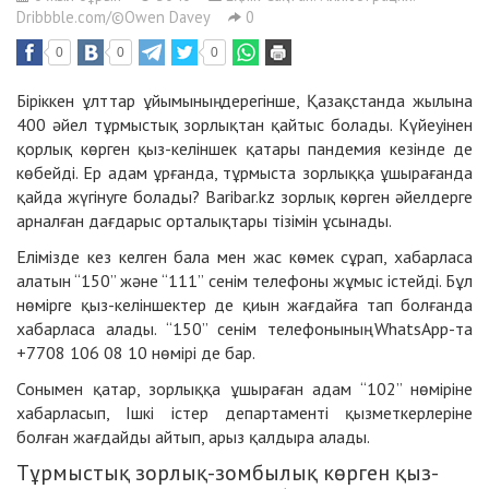
Dribbble.com/©Owen Davey
0
0
0
0
Біріккен ұлттар ұйымының дерегінше, Қазақстанда жылына
400 әйел тұрмыстық зорлықтан қайтыс болады. Күйеуінен
қорлық көрген қыз-келіншек қатары пандемия кезінде де
көбейді. Ер адам ұрғанда, тұрмыста зорлыққа ұшырағанда
қайда жүгінуге болады? Baribar.kz зорлық көрген әйелдерге
арналған дағдарыс орталықтары тізімін ұсынады.
Елімізде кез келген бала мен жас көмек сұрап, хабарласа
алатын “150” және “111” сенім телефоны жұмыс істейді. Бұл
нөмірге қыз-келіншектер де қиын жағдайға тап болғанда
хабарласа алады. “150” сенім телефонының WhatsApp-та
+7708 106 08 10 нөмірі де бар.
Сонымен қатар, зорлыққа ұшыраған адам “102” нөміріне
хабарласып, Ішкі істер департаменті қызметкерлеріне
болған жағдайды айтып, арыз қалдыра алады.
Тұрмыстық зорлық-зомбылық көрген қыз-