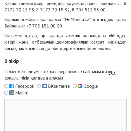
Қазақстанның іскер әйелдер қауымдастығы. Байланыс: 8
7172 79 15 95, 8 7172 79 15 32, 8 701 512 55 00
Зорлық-зомбылыққа қарсы “НеМолчи.kz” қоғамдық қоры.
Байланыс: +7 705 151 00 00
Сонымен қатар, әр қалада ә
кімдік жанындағы Әйелдер
істері және отбасылық-демографиялық саясат жөніндегі
аймақтық комиссия да әйелдерге көмек бере алады.
0
пікір
Төмендегі әлеуметтік желілері немесе сайтымызға
кіру
арқылы пікір қалдыра аласыз
Facebook
ВКонтакте
Google
Mail.ru