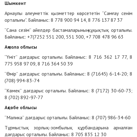
Шымкент
Арнаулы әлеуметтік қызметтер көрсететін “Самғау сенім
орталығы”. Байланыс: 8 778 900 94 14, 8 776 137 87 37
“Сана сезім” әйелдер бастамаларының құқықтық орталығы.
Байланыс: +7(7252 551 200, 551 300, +7 708 478 96 63
Ақмола облысы
“Үміт” дағдарыс орталығы. Байланыс: 8 716 362 17 77, 8
775 958 97 09, 8 716 364 50 39
“Өмір” дағдарыс орталығы. Байланыс: 8 (71645) 6-14-20; 8
(708) 994-83-74
“Көмек” дағдарыс орталығы. Байланыс: 8 (7172) 30-60-73;
8 (702) 892-97-77
Ақтөбе облысы
“Малика” дағдарыс орталығы. Байланыс: 8 (707) 986-34-60
Тұрмыстық зорлық-зомбылық құрбандарына арналған
дағдарыс орталығы. Байланыс: 8 705 835 12 30