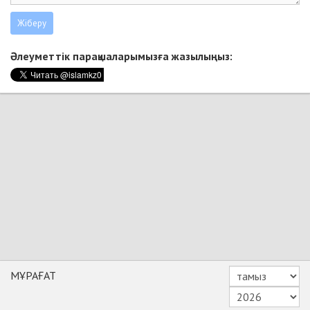
Әлеуметтік парақшаларымызға жазылыңыз:
МҰРАҒАТ