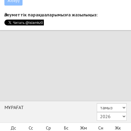
Әлеуметтік парақшаларымызға жазылыңыз:
МҰРАҒАТ
Дс
Сс
Ср
Бс
Жм
Сн
Жк