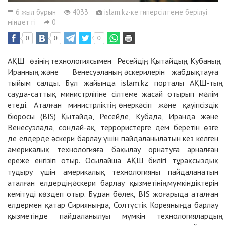
6 жыл бұрын
4033
islam.kz-ке гиперсілтеме берілуі
міндетті
0
0
0
0
АҚШ өзінің технологиясымен Ресейдің, Қытайдың, Кубаның,
Иранның және Венесуэланың әскерилерін жабдықтауға
тыйым салды. Бұл жайында islam.kz порталы АҚШ-тың
сауда-саттық министрлігіне сілтеме жасай отырып мәлім
етеді. Аталған министрліктің өнеркәсіп және қауіпсіздік
бюросы (BIS) Қытайда, Ресейде, Кубада, Иранда және
Венесуэлада, сондай-ақ, террористерге дем беретін өзге
де елдерде әскери барлау үшін пайдаланылатын кез келген
америкалық технологияға бақылау орнатуға арналған
ереже енгізіп отыр. Осылайша АҚШ билігі тұрақсыздық
тудыру үшін америкалық технологияны пайдаланатын
аталған елдердің әскери барлау қызметінің мүмкіндіктерін
кемітуді көздеп отыр. Бұдан бөлек, BIS жоғарыда аталған
елдермен қатар Сирияның да, Солтүстік Кореяның да барлау
қызметінде пайдаланылуы мүмкін технологиялардың