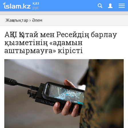
қаз
рус
Жаңалықтар
›
Әлем
АҚШ Қытай мен Ресейдің барлау
қызметінің «адамын
аштырмауға» кірісті