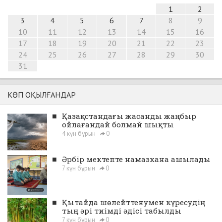
1
2
3
4
5
6
7
8
9
10
11
12
13
14
15
16
17
18
19
20
21
22
23
24
25
26
27
28
29
30
31
КӨП ОҚЫЛҒАНДАР
■
Қазақстандағы жасанды жаңбыр
ойлағандай болмай шықты
4 күн бұрын
0
■
Әрбір мектепте намазхана ашылады
7 күн бұрын
0
■
Қытайда шөлейттенумен күресудің
тың әрі тиімді әдісі табылды
7 күн бұрын
0