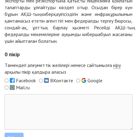
экспорты мен реэкспортына қатысты лицензияға қойлатын
талаптарды ұлғайтуды көздеп отыр. Осыдан бірер күн
бұрын АҚШ-тың киберқауіпсіздігін және инфрақұрылымын
қамтамасыз ететін агенттігі мен федералды тергеу бюросы,
сондай-ақ, ұлттық барлау қызметі Ресейді АҚШ-тың
федералды мекемелеріне ауқымды кибершабуыл жасағаны
үшін айыптаған болатын.
0
пікір
Төмендегі әлеуметтік желілері немесе сайтымызға
кіру
арқылы пікір қалдыра аласыз
Facebook
ВКонтакте
Google
Mail.ru