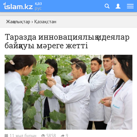
қаз
рус
Жаңалықтар
›
Қазақстан
Таразда инновациялық идеялар
байқауы мәреге жетті
11 жыл бұрын
5858
9