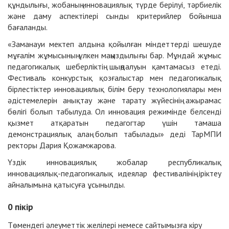
құндылығы, жобаның инновациялық түрде берілуі, тәрбиелік
және даму аспектілері сынды критерийлер бойынша
бағаланды.
«Заманауи мектеп алдына қойылған міндеттерді шешуде
мұғалім жұмысының үлкен маңыздылығы бар. Мұндай жұмыс
педагогикалық шеберліктің шыңдалуын қамтамасыз етеді.
Фестиваль конкурстық қозғалыстар мен педагогикалық
бірлестіктер инновациялық білім беру технологиялары мен
әдістемелерін анықтау және тарату жүйесінің ажырамас
бөлігі болып табылуда. Ол инновация режимінде белсенді
қызмет атқаратын педагогтар үшін тамаша
демонстрациялық алаң болып табылады» деді ТарМПИ
ректоры Дария Қожамжарова.
Үздік инновациялық жобалар республикалық
инновациялық-педагогикалық идеялар фестивалінің іріктеу
айналымына қатысуға ұсынылды.
0
пікір
Төмендегі әлеуметтік желілері немесе сайтымызға
кіру