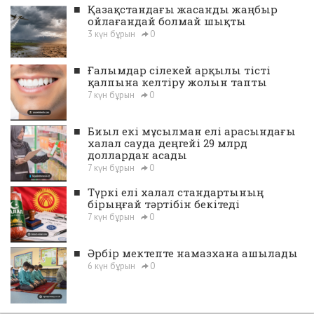
■
Қазақстандағы жасанды жаңбыр
ойлағандай болмай шықты
3 күн бұрын
0
■
Ғалымдар сілекей арқылы тісті
қалпына келтіру жолын тапты
7 күн бұрын
0
■
Биыл екі мұсылман елі арасындағы
халал сауда деңгейі 29 млрд
доллардан асады
7 күн бұрын
0
■
Түркі елі халал стандартының
бірыңғай тәртібін бекітеді
7 күн бұрын
0
■
Әрбір мектепте намазхана ашылады
6 күн бұрын
0