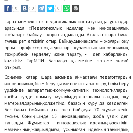
0
0
0
Тараз мемлекеттік педагогикалық институтында ұстаздар
арасында «Педагогикалық идеялар мен инновациялық
жобалар» байқауы қорытындыланды. Аталған шара биыл
тұңғыш рет өткізіліп отыр. Байқаудың мақсаты – жоғары оқу
орны профессор-оқытушылар құрамының инновациялық
тәжірибесін зерделеу және тарату, - деп хабарлайды
kaztrk.kz
ТарМПИ Баспасөз қызметіне сілтеме жасай
отырып.
Сонымен қатар, шара аясында аймақтағы педагогтардың
инновациялық білім беру қызметіне ынталандыру, білім беру
үрдісінде ақпараттық-коммуникативтік технологияларды
кәсіби түрде дамыту, мұғалімдердің сапалы сандық оқу
материалдарының қолжетімді базасын құру да көзделген.
Бес бағыт бойынша өткізілген байқауға 70 жұмыс келіп
түскен. Соның ішінде 15 инновациялық жоба үздік деп
танылды. Жұмыстар инновациялық идеяның өзектілігі,
мазмұнының жаңашылдығы, ұсынылған идеяның танымдық