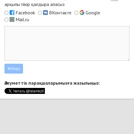
арқылы пікір қалдыра аласыз
Facebook
ВКонтакте
Google
Mail.ru
Әлеуметтік парақшаларымызға жазылыңыз: