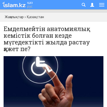
қаз
рус
Жаңалықтар
›
Қазақстан
Емделмейтін анатомиялық
кемістік болған кезде
мүгедектікті жылда растау
қажет пе?