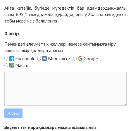
Айта кетейік, бүгінде мүгедектігі бар адамдардың жалпы
саны 695,1 мың адамды құрайды, оның 72%-ына мүгедектік
тобы мерзімсіз белгіленген.
0
пікір
Төмендегі әлеуметтік желілері немесе сайтымызға
кіру
арқылы пікір қалдыра аласыз
Facebook
ВКонтакте
Google
Mail.ru
Әлеуметтік парақшаларымызға жазылыңыз: