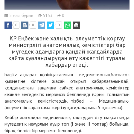
5 жыл бұрын
5153
0
0
0
0
ҚР Еңбек және халықты әлеуметтік қорғау
министрлігі анатомиялық кемістіктері бар
мүгедек адамдарға қандай жағдайларда
қайта куәландырудан өту қажеттігі туралы
хабардар етеді.
bag.kz ақпарат көзінің аталмыш ведомствоның баспасөз
қызметіне сілтеме жасай отырып хабарлағанындай,
қолданыстағы заңнамаға сәйкес анатомиялық кемістіктер
кезінде мүгедектік мерзімсіз белгіленеді (Орны толмайтын
анатомиялық кемістіктердің тізбесі – Медициналық-
әлеуметтік сараптама жүргізу қағидаларына 5-қосымша).
Кейбір жағдайда медициналық оңалтудан өту мақсатында
мүгедектік неғұрлым ауыр топ (I және II топтар) бойынша,
бірақ, белгілі бір мерзімге белгіленеді.