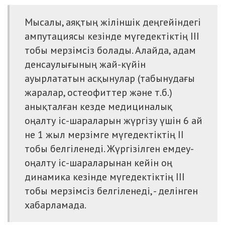
Мысалы, аяқтың жіліншік деңгейіндегі
ампутациясы кезінде мүгедектіктің III
тобы мерзімсіз болады. Алайда, адам
денсаулығының жай-күйін
ауырлататын асқынулар (табынудағы
жаралар, остеофиттер және т.б.)
анықталған кезде медициналық
оңалту іс-шараларын жүргізу үшін 6 ай
не 1 жыл мерзімге мүгедектіктің II
тобы белгіленеді. Жүргізілген емдеу-
оңалту іс-шараларынан кейін оң
динамика кезінде мүгедектіктің III
тобы мерзімсіз белгіленеді, - делінген
хабарламада.