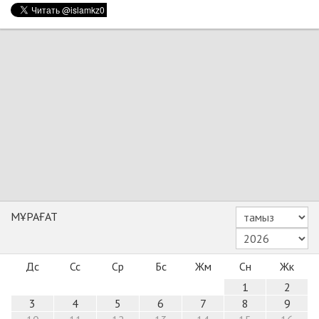
МҰРАҒАТ
Дс
Сс
Ср
Бс
Жм
Сн
Жк
1
2
3
4
5
6
7
8
9