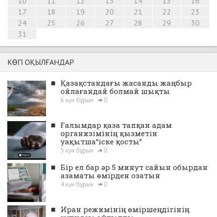
10
11
12
13
14
15
16
17
18
19
20
21
22
23
24
25
26
27
28
29
30
31
КӨП ОҚЫЛҒАНДАР
■
Қазақстандағы жасанды жаңбыр
ойлағандай болмай шықты
6 күн бұрын
0
■
Ғалымдар қаза тапқан адам
организімінің қызметін
уақытша“іске қосты”
5 күн бұрын
0
■
Бір ел бар әр 5 минут сайын обырдан
азаматы өмірден озатын
4 күн бұрын
0
■
Иран режимінің өміршеңдігінің