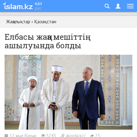
қаз
рус
Жаңалықтар
›
Қазақстан
Елбасы жаңа мешіттің
ашылуында болды
12 жыл бұрын
5243
akorda.kz/
25