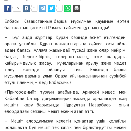
15
5
3
Елбасы Қазақстанның барша мұсылман қауымын ертең
басталатын қасиетті Рамазан айымен құттықтады!
– Бұл айда жұрттар, Құран Кәрімде өсиет етілгендей,
ораза ұстайды. Құран қағидаттарына сәйкес, осы айда
адам баласы Аллаға жақындай түседі және олар мейірім,
бақыт, береке-бірлік, толеранттылық, өзге жандарға
қайырымдылық жасау, күнәларынан арылу және медет
тілеу жөнінде ойлануға тиіс. Еліміздің барша
мұсылмандарына ұлық Ораза айының сынағынан сүрінбей
өтуді тілеймін, – деді Елбасымыз.
«Пригородный» тұрғын алабында, Арнасай көшесі мен
Қабанбай батыр даңғылының қиылысында орналасқан жаңа
мешітті көру барысында Нұрсұлтан Назарбаев оның
елордадағы сегізінші мешіт екенін атап өтті.
– Мешіт елордамызға келетін қонақтар үшін қолайлы.
Болашақта бұл мешіт тек ізгілік пен бірліктің құтты мекені