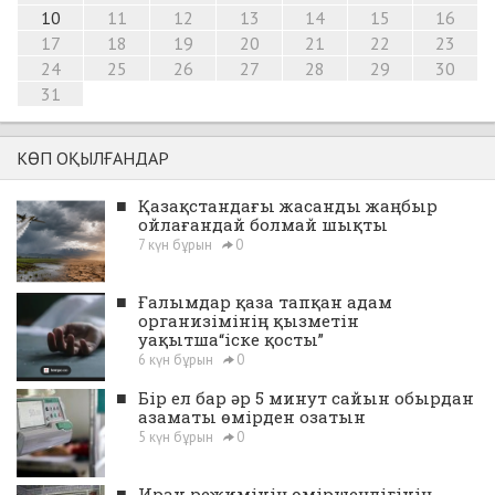
10
11
12
13
14
15
16
17
18
19
20
21
22
23
24
25
26
27
28
29
30
31
КӨП ОҚЫЛҒАНДАР
■
Қазақстандағы жасанды жаңбыр
ойлағандай болмай шықты
7 күн бұрын
0
■
Ғалымдар қаза тапқан адам
организімінің қызметін
уақытша“іске қосты”
6 күн бұрын
0
■
Бір ел бар әр 5 минут сайын обырдан
азаматы өмірден озатын
5 күн бұрын
0
■
Иран режимінің өміршеңдігінің