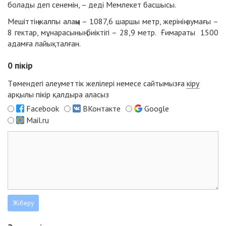
болады деп сенемін, – деді Мемлекет басшысы.
Мешіттің жалпы алаңы – 1087,6 шаршы метр, жерінің аумағы –
8 гектар, мұнарасының биіктігі – 28,9 метр. Ғимараты 1500
адамға лайықталған.
0
пікір
Төмендегі әлеуметтік желілері немесе сайтымызға
кіру
арқылы пікір қалдыра аласыз
Facebook
ВКонтакте
Google
Mail.ru