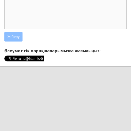
Әлеуметтік парақшаларымызға жазылыңыз: