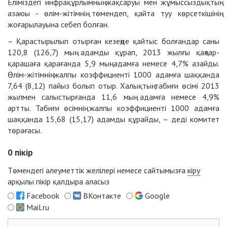
Еліміздегі инфрақұрлымның жақсаруы мен жұмыссыздықтың
азаюы - өлім-жітімнің төмендеп, қайта туу көрсеткішінің
жоғарылауына себеп болған.
– Қарастырылып отырған кезеңде қайтыс болғандар саны
120,8 (126,7) мың адамды құрап, 2013 жылғы қаңтар-
қарашаға қарағанда 5,9 мың адамға немесе 4,7% азайды.
Өлім-жітімнің жалпы коэффициенті 1000 адамға шаққанда
7,64 (8,12) пайыз болып отыр. Халықтың табиғи өсімі 2013
жылмен салыстырғанда 11,6 мың адамға немесе 4,9%
артты. Табиғи өсімнің жалпы коэффициенті 1000 адамға
шаққанда 15,68 (15,17) адамды құрайды, – деді комитет
төрағасы.
0
пікір
Төмендегі әлеуметтік желілері немесе сайтымызға
кіру
арқылы пікір қалдыра аласыз
Facebook
ВКонтакте
Google
Mail.ru