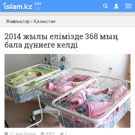
қаз
рус
Жаңалықтар
›
Қазақстан
2014 жылы елімізде 368 мың
бала дүниеге келді
12 жыл бұрын
4482
7