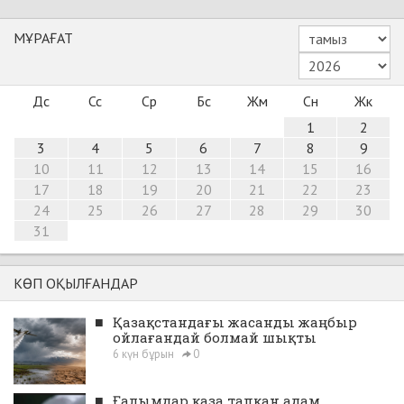
МҰРАҒАТ
Дс
Сс
Ср
Бс
Жм
Сн
Жк
1
2
3
4
5
6
7
8
9
10
11
12
13
14
15
16
17
18
19
20
21
22
23
24
25
26
27
28
29
30
31
КӨП ОҚЫЛҒАНДАР
■
Қазақстандағы жасанды жаңбыр
ойлағандай болмай шықты
6 күн бұрын
0
■
Ғалымдар қаза тапқан адам