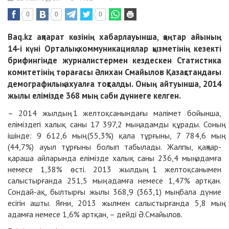
0
0
0
Baq.kz ақпарат көзінің хабарлауынша,
қаңтар айының
14-і күні
Орталық коммуникациялар қызметінің кезекті
брифингінде журналистермен кездескен Статистика
комитетінің төрағасы Әлихан Смайылов Қазақстандағы
демографилық ахуалға тоқталды. Оның айтуынша, 2014
жылы елімізде 368 мың сәби дүниеге келген.
– 2014 жылдың 1 желтоқсанындағы мәлімет бойынша,
еліміздегі халық саны 17 397,2 мың адамды құрады. Соның
ішінде: 9 612,6 мың (55,3%) қала тұрғыны, 7 784,6 мың
(44,7%) ауыл тұрғыны болып табылады. Жалпы, қаңтар-
қараша айларында елімізде халық саны 236,4 мың адамға
немесе 1,38% өсті. 2013 жылдың 1 желтоқсанымен
салыстырғанда 251,5 мың адамға немесе 1,47% артқан.
Сондай-ақ, былтырғы жылы 368,9 (363,1) мың бала дүние
есігін ашты. Яғни, 2013 жылмен салыстырғанда 5,8 мың
адамға немесе 1,6% артқан, – дейді Ә.Смайылов.