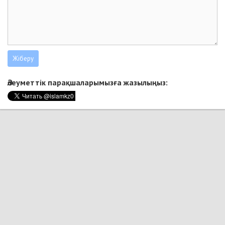
Әлеуметтік парақшаларымызға жазылыңыз: