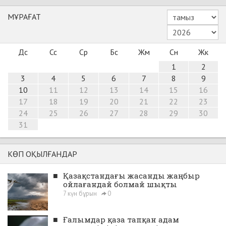
МҰРАҒАТ
Дс
Сс
Ср
Бс
Жм
Сн
Жк
1
2
3
4
5
6
7
8
9
10
11
12
13
14
15
16
17
18
19
20
21
22
23
24
25
26
27
28
29
30
31
КӨП ОҚЫЛҒАНДАР
■
Қазақстандағы жасанды жаңбыр
ойлағандай болмай шықты
7 күн бұрын
0
■
Ғалымдар қаза тапқан адам