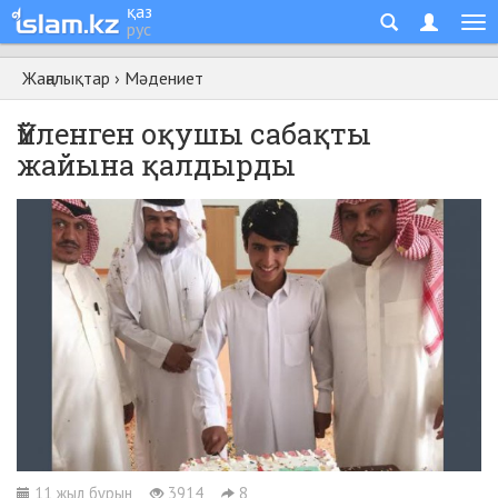
қаз
рус
Жаңалықтар
›
Мәдениет
Үйленген оқушы сабақты
жайына қалдырды
11 жыл бұрын
3914
8