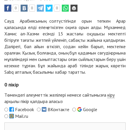
0
0
0
Сауд Арабиясының солтүстігінде орын тепкен Арар
қаласында елді елең еткізген оқиға орын алды. Мұхаммед
Хамис әл-Хазми есімді 15 жастағы оқушысы мектепті
бітіруге тағаты жетпей үйленіп, сабақты жайына қалдырған.
Дәлірегі, бал айын өткізіп, содан кейін барып, мектепке
оралған. Қызық болғанда, оның бұл қадамын сөгудің орнына
мұғалімдері мен сыныптастары оған сыйлықтарын беру үшін
кезекке тұрған. Бұл жайында араб тілінде жарық көретін
Sabq апталық басылымы хабар таратты.
0
пікір
Төмендегі әлеуметтік желілері немесе сайтымызға
кіру
арқылы пікір қалдыра аласыз
Facebook
ВКонтакте
Google
Mail.ru