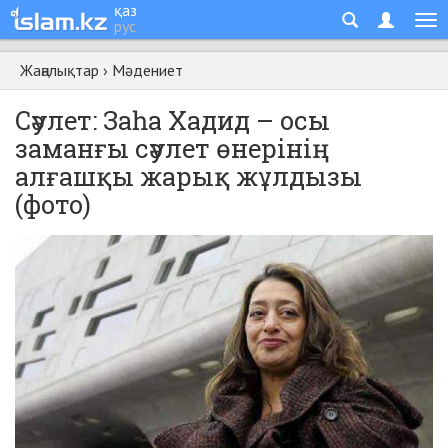
қаз
рус
Жаңалықтар
›
Мәдениет
Сәулет: Заһа Хадид – осы
заманғы сәулет өнерінің
алғашқы жарық жұлдызы
(фото)