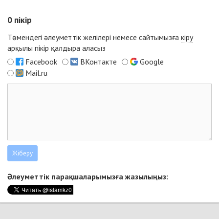
0
пікір
Төмендегі әлеуметтік желілері немесе сайтымызға
кіру
арқылы пікір қалдыра аласыз
Facebook
ВКонтакте
Google
Mail.ru
Әлеуметтік парақшаларымызға жазылыңыз: