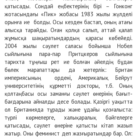
қатысады. Сондай еңбектерінің бірі – Гонконг
жотасындағы «Пик» жобасы 1983 жылы жүлделі
орынға ие болды. Осы кезден бастап, оның атағы
алысқа тарайды. Оған қолқа салып, аттай қалап
жұмысқа шақыратындардың қарасы көбейеді.
2004 жылы сәулет саласы бойынша Нобел
сыйлығына пара-пар Притцкеров сыйлығына
тарихта тұңғыш рет ие болған әйелдің бұдан
бөлек марапаттары да жетерлік: Британ
империясының ордені, Америкалық Бейрут
университетінің құрметті докторы, т.б. Оның
қолтаңбасы осы заманғы сәулет өнерінің бағыт-
бағдарына айналды десе болады. Қазіргі уақытта
ол Британияда тұрады және ұдайы қозғалыста:
түрлі көрмелерге, халықаралық бәйгелерге
қатысады, сәулет өнеріне қатысты кітап жазып
жатыр. Оны феминист деп жазғыратындар бар. Ол: