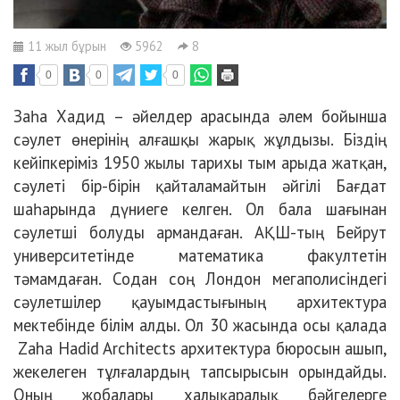
11 жыл бұрын
5962
8
0
0
0
Заһа Хадид – әйелдер арасында әлем бойынша
сәулет өнерінің алғашқы жарық жұлдызы. Біздің
кейіпкеріміз 1950 жылы тарихы тым арыда жатқан,
сәулеті бір-бірін қайталамайтын әйгілі Бағдат
шаһарында дүниеге келген. Ол бала шағынан
сәулетші болуды армандаған. АҚШ-тың Бейрут
университетінде математика факултетін
тәмамдаған. Содан соң Лондон мегаполисіндегі
сәулетшілер қауымдастығының архитектура
мектебінде білім алды. Ол 30 жасында осы қалада
Zaha Hadid Architects архитектура бюросын ашып,
жекелеген тұлғалардың тапсырысын орындайды.
Оның жобалары халықаралық бәйгелерге