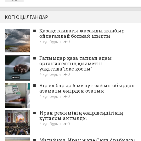
КӨП ОҚЫЛҒАНДАР
■
Қазақстандағы жасанды жаңбыр
ойлағандай болмай шықты
5 күн бұрын
0
■
Ғалымдар қаза тапқан адам
организімінің қызметін
уақытша“іске қосты”
4 күн бұрын
0
■
Бір ел бар әр 5 минут сайын обырдан
азаматы өмірден озатын
4 күн бұрын
0
■
Иран режимінің өміршеңдігінің
құпиясы айтылды
4 күн бұрын
0
■
Малайзия, Иран және Сауд Арабиясы