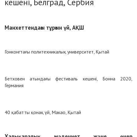
кешені, Белград, Сербия
Манхеттендағы тұрғын үй, АҚШ
Гонконгтағы политехникалық университет, Қытай
Бетховен атындағы фестиваль кешені, Бонна 2020,
Германия
40 қабатты қонақ үй, Макао, Қытай
Халықаралық мәдениет және өнер