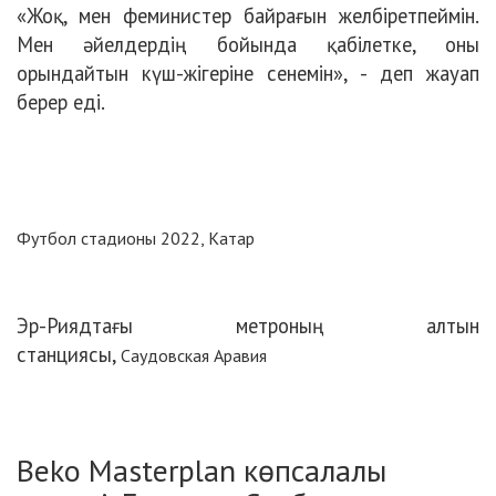
«Жоқ, мен феминистер байрағын желбіретпеймін.
Мен әйелдердің бойында қабілетке, оны
орындайтын күш-жігеріне сенемін», - деп жауап
берер еді.
Футбол стадионы 2022, Катар
Эр-Риядтағы метроның алтын
станциясы,
Саудовская Аравия
Beko Masterplan көпсалалы