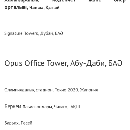
орталығы,
Чанша, Қытай
Signature Towers, Дубай, БАӘ
Opus Office Tower, Абу-Даби, БАӘ
Олимпиядалық стадион, Токио 2020, Жапония
Бернем п
авильондары, Чикаго, АҚШ
Барвих, Ресей