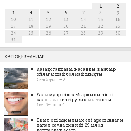
1
2
3
4
5
6
7
8
9
10
11
12
13
14
15
16
17
18
19
20
21
22
23
24
25
26
27
28
29
30
31
КӨП ОҚЫЛҒАНДАР
■
Қазақстандағы жасанды жаңбыр
ойлағандай болмай шықты
3 күн бұрын
0
■
Ғалымдар сілекей арқылы тісті
қалпына келтіру жолын тапты
7 күн бұрын
0
■
Биыл екі мұсылман елі арасындағы
халал сауда деңгейі 29 млрд
доллардан асады