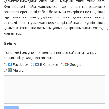
қалыптастырудағы үлесі мен маңызын тілге тиек етті.
Күнтізбедегі айырмашылыққа әр елдің географиялық
орналасу ерекшелігі себеп болатыны ескерілген күннің өзінде
бұл мәселені шешудің өзектілігі мен қажеттілігі бәрібір
сезіледі. Тіпті, мұсылман мерекелерін айтпаған күннің өзінде
қажылық сапарына қатысты уақыт айырмашылығын еңсерудің
маңызы зор.
0
пікір
Төмендегі әлеуметтік желілері немесе сайтымызға
кіру
арқылы пікір қалдыра аласыз
Facebook
ВКонтакте
Google
Mail.ru