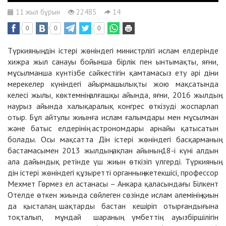
11 жыл бұрын
22485
14
0
0
0
Түркияның дін істері жөніндегі министрлігі ислам елдерінде
хижра жыл санауы бойынша бірлік пен ынтымақты, яғни,
мұсылманша күнтізбе сәйкестігін қамтамасыз ету әрі діни
мерекелер күніндегі айырмашылықты жою мақсатында
келесі жылы, көктемнің алғашқы айында, яғни, 2016 жылдың
наурыз айында халықаралық конгрес өткізуді жоспарлап
отыр. Бұл айтулы жиынға ислам ғалымдары мен мұсылман
және батыс елдерінің астрономдары арнайы қатысатын
болады. Осы мақсатта Дін істері жөніндегі басқарманың
бастамасымен 2013 жылдың ақпан айының 18-і күні алдын
ала дайындық ретінде үш жиын өткізіп үлгерді. Түркияның
дін істері жөніндегі құзыретті органның жетекшісі, профессор
Мехмет Гөрмез ел астанасы – Анкара қаласындағы Білкент
Отелде өткен жиында сөйлеген сөзінде ислам әлемінің қиын
да қысталаң шақтарды бастан кешіріп отырғандығына
тоқталып, мұндай шараның үмбеттің ауызбіршілігін