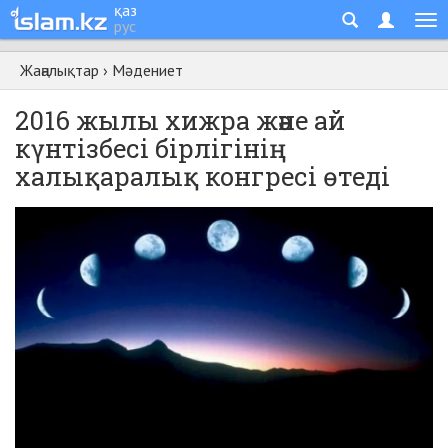
қаз
рус
Жаңалықтар
›
Мәдениет
2016 жылы хижра және ай
күнтізбесі бірлігінің
халықаралық конгресі өтеді