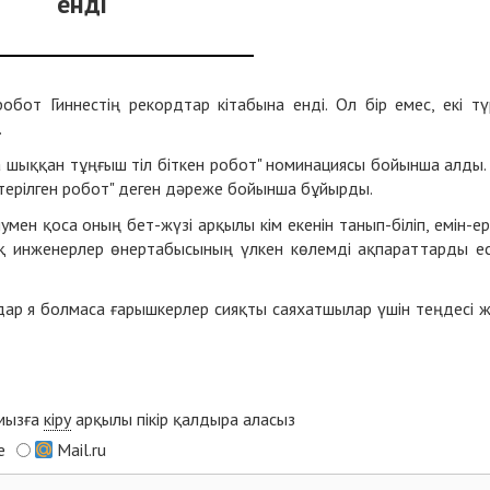
енді
бот Гиннестің рекордтар кітабына енді. Ол бір емес, екі тү
.
 шыққан тұңғыш тіл біткен робот" номинациясы бойынша алды.
көтерілген робот" деген дәреже бойынша бұйырды.
мен қоса оның бет-жүзі арқылы кім екенін танып-біліп, емін-ер
қ инженерлер өнертабысының үлкен көлемді ақпараттарды е
дар я болмаса ғарышкерлер сияқты саяхатшылар үшін теңдесі 
ымызға
кіру
арқылы пікір қалдыра аласыз
e
Mail.ru