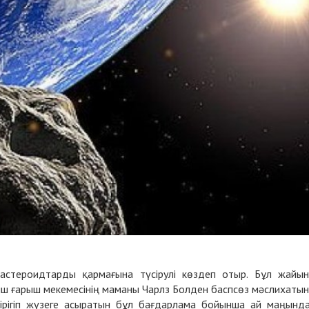
астероидтарды қармағына түсірулі көздеп отыр. Бұл жайы
ш ғарыш мекемесінің маманы Чарлз Болден баспсөз мәслихаты
бірігіп жүзеге асыратын бұл бағдарлама бойынша ай маңынд