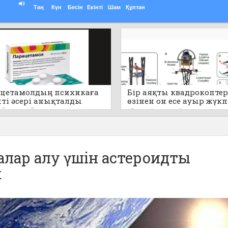
Таң
Күн
Бесін
Екінті
Шам
Құптан
цетамолдың психикаға
Бір аяқты квадрокоптер
пті әсері анықталды
өзінен он есе ауыр жүк
секіре алады (видео)
т бұрын
0
17 сағат бұрын
0
лар алу үшін астероидты
к