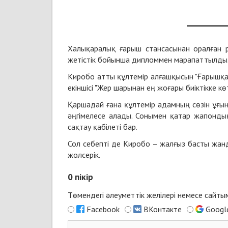
Халықаралық ғарыш стансасынан оралған ро
жетістік бойынша дипломмен марапаттылды
Киробо атты құлтемір алғашқысын "Ғарышқа
екіншісі "Жер шарынан ең жоғары биіктікке 
Қаршадай ғана құлтемір адамның сөзін ұғыну
әңгімелесе алады. Сонымен қатар жапонды
сақтау қабілеті бар.
Сол себепті де Киробо – жалғыз басты жан
жолсерік.
0
пікір
Төмендегі әлеуметтік желілері немесе сайт
Facebook
ВКонтакте
Googl