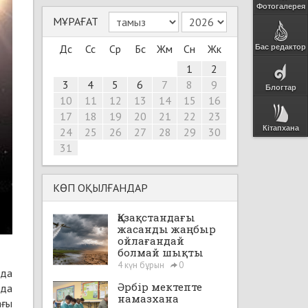
Фотогалерея
МҰРАҒАТ
Дс
Сс
Ср
Бс
Жм
Сн
Жк
Бас редактор
1
2
3
4
5
6
7
8
9
Блогтар
10
11
12
13
14
15
16
17
18
19
20
21
22
23
Кітапхана
24
25
26
27
28
29
30
31
КӨП ОҚЫЛҒАНДАР
Қазақстандағы
жасанды жаңбыр
ойлағандай
болмай шықты
4 күн бұрын
0
нда
Әрбір мектепте
нда
намазхана
ағы