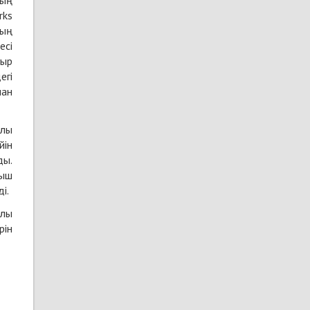
ның
rks
дың
есі
уыр
егі
нан
ылы
йін
ды.
рыш
і.
алы
рін