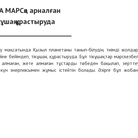
A МАРСқа арналған
кұшақ құрастыруда
 мақсатында Қызыл планетаны танып-білудің тиімді жолда
йіне бейімдеп, тікұшақ құрастыруда. Бұл тікұшақтар марскезбе
 алмаған, жете алмаған тұстарды төбеден бақылап, зертте
е күн энергиясымен жұмыс істейтін болады. Әзірге бұл жоба