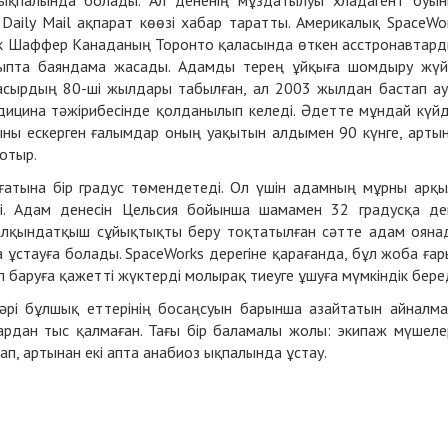
з ықпалында болады. Ал дененің мұздатылуы хладагент буы
Daily Mail ақпарат көөзі хабар таратты. Америкалық SpaceWo
арк Шаффер Канаданың Торонто қаласында өткен асстронавтар
рыпта баяндама жасады. Адамды терең ұйқыға шомдыру жүй
ғасырдың 80-ші жылдары табылған, ал 2003 жылдан бастап а
дицина тәжірибесінде қолданылып келеді. Әдетте мұндай күйд
ыны ескерген ғалымдар оның уақытын алдымен 90 күнге, арты
отыр.
сағатына бір градус төмендетеді. Ол үшін адамның мұрны арқ
і. Адам денесін Цельсия бойынша шамамен 32 градусқа де
Салқындатқыш сұйықтықты беру тоқтатылған сәтте адам ояна
ұстауға болады. SpaceWorks дерегіне қарағанда, бұл жоба ға
ып баруға қажетті жүктерді молырақ тиеуге ұшуға мүмкіндік беред
 әрі бұлшық еттерінің босаңсуын барынша азайтатын айналм
ардан тыс қалмаған. Тағы бір баламалы жолы: экипаж мүшеле
тап, артынан екі апта анабиоз ықпалында ұстау.