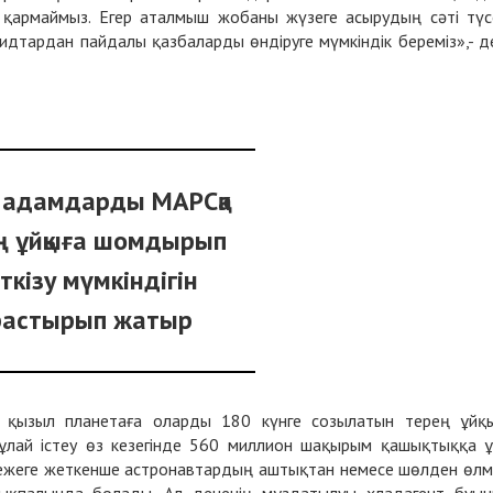
і қармаймыз. Егер аталмыш жобаны жүзеге асырудың сәті түс
дтардан пайдалы қазбаларды өндіруге мүмкіндік береміз»,- д
 адамдарды МАРСқа
ң ұйқыға шомдырып
ткізу мүмкіндігін
арастырып жатыр
қызыл планетаға оларды 180 күнге созылатын терең ұйқ
ұлай істеу өз кезегінде 560 миллион шақырым қашықтыққа 
 межеге жеткенше астронавтардың аштықтан немесе шөлден өлм