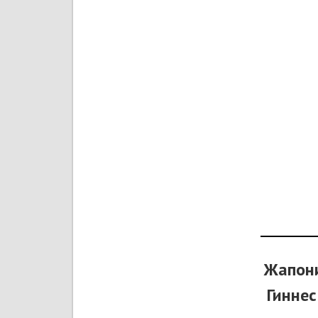
Жапони
Гиннес