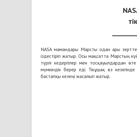
NAS
ті
NASA мамандары Марсты одан ары зерттеу
іздестіріп жатыр. Осы мақсатта Марстың кү
түрлі кедергілер мен тосқауылдардан өте
мүмкіндік берер еді. Тікұшақ өз кезегінд
бастапқы кезеңі жасалып жатыр.