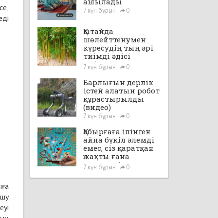
ашылады
се,
7 күн бұрын
0
еді
Қытайда
шөлейттенумен
күресудің тың әрі
тиімді әдісі
табылды
7 күн бұрын
0
Барлығын дерлік
істей алатын робот
құрастырылды
(видео)
7 күн бұрын
0
Қабырғаға ілінген
айна бүкіл әлемді
емес, сіз қаратқан
жақты ғана
көрсетеді
7 күн бұрын
0
ыға
ұшу
еуі