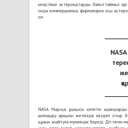
кеңістікке астероидтарды бағыттаймыз әр
онда коммерциялық фирмаларға осы астерои
ол.
NASA
тере
же
қ
NASA Марсқа ұшқысы келетін адамдарды 
шомдыру арқылы жеткізуді көздеп отыр. Б
құнын азайтуға мүмкіндік береді. Діттеген