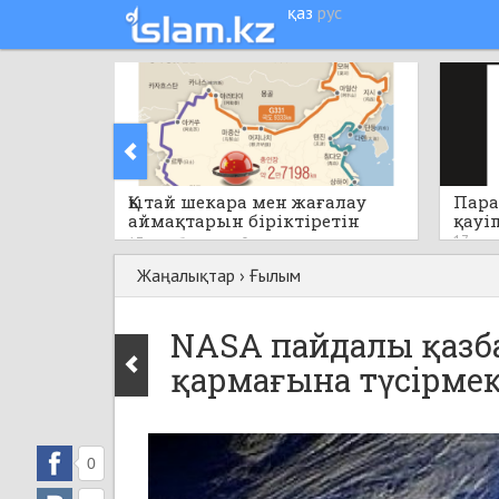
қаз
рус
Қытай шекара мен жағалау
Пара
аймақтарын біріктіретін
қауі
бірегей стратегиялық жобаны
17 саға
17 сағат бұрын
0
қолға алады
Жаңалықтар
›
Ғылым
NASA пайдалы қазба
қармағына түсірме
0