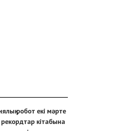
ялық робот екі мәрте
 рекордтар кітабына