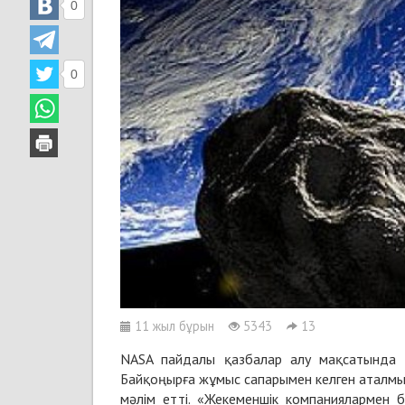
0
0
11 жыл бұрын
5343
13
NASA пайдалы қазбалар алу мақсатында 
Байқоңырға жұмыс сапарымен келген аталмы
мәлім етті. «Жекеменшік компаниялармен 