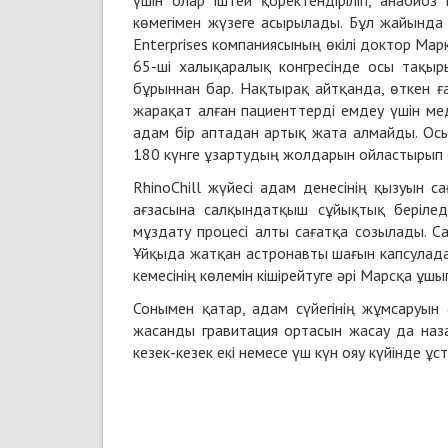
үшін олар іштей қоректендіріліп, анабио
көмегімен жүзеге асырылады. Бұл жайында 
Enterprises компаниясының өкілі доктор М
65-ші халықаралық конгресінде осы тақы
бұрыннан бар. Нақтырақ айтқанда, өткен 
жарақат алған пациенттерді емдеу үшін ме
адам бір аптадан артық жата алмайды. Ос
180 күнге ұзартудың жолдарын ойластырып 
RhinoChill жүйесі адам денесінің қызуын 
ағзасына салқындатқыш сұйықтық берілед
мұздату процесі алты сағатқа созылады. 
Ұйқыда жатқан астронавты шағын капсулада 
кемесінің көлемін кішірейтуге әрі Марсқа ұш
Сонымен қатар, адам сүйегінің жұмсаруын
жасанды гравитация ортасын жасау да наз
кезек-кезек екі немесе үш күн ояу күйінде ұс