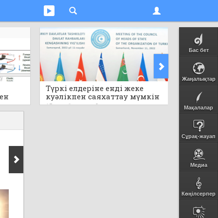
Бас бет
Жаңалықтар
Түркі елдеріне енді жеке
Электр
пен
куәлікпен саяхаттау мүмкін
пайдала
болмақ
17 сағат бұ
17 сағат бұрын
0
Мақалалар
Сұрақ-жауап
Медиа
Көңілсерпер