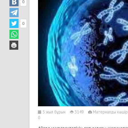
0
0
5 жыл бұрын
3149
Материалды көшіріп
0