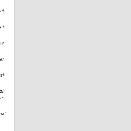
et-
oi-
ha-
ar-
si-
ді»
e-
ы"