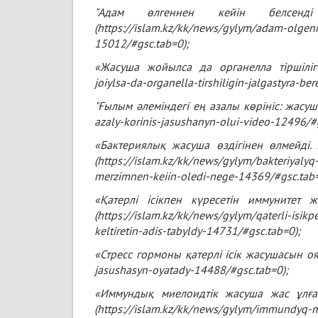
"Адам өлгеннен кейін белсенд
(
https://islam.kz/kk/news/gylym/adam-olgenn
15012/#gsc.tab=0
);
«Жасуша жойылса да органелла тіршілігін
joiylsa-da-organella-tirshiligin-jalgastyra-be
"Ғылым әлеміндегі ең азалы көрініс: жасуш
azaly-korinis-jasushanyn-olui-video-12496/#
«Бактериялық жасуша өздігінен өлмейді.
(https://islam.kz/kk/news/gylym/bakteriyalyq
merzimnen-keiin-oledi-nege-14369/#gsc.tab=
«Қатерлі ісікпен күресетін иммунитет 
(
https://islam.kz/kk/news/gylym/qaterli-isik
keltiretin-adis-tabyldy-14731/#gsc.tab=0
);
«Стресс гормоны қатерлі ісік жасушасын оя
jasushasyn-oyatady-14488/#gsc.tab=0
);
«Иммундық миелоидтік жасуша жас ұлға
(
https://islam.kz/kk/news/gylym/immundyq-mi