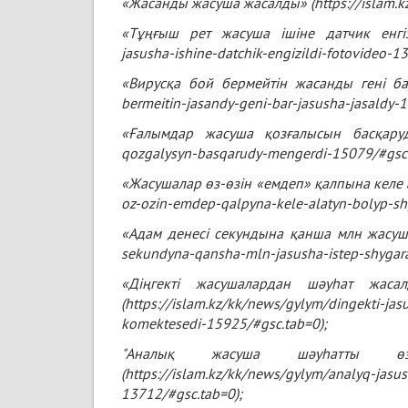
«Жасанды жасуша жасалды» (
https://islam.
«Тұңғыш рет жасуша ішіне датчик енгіз
jasusha-ishine-datchik-engizildi-fotovideo-1
«Вирусқа бой бермейтін жасанды гені бар 
bermeitin-jasandy-geni-bar-jasusha-jasaldy-
«Ғалымдар жасуша қозғалысын басқару
qozgalysyn-basqarudy-mengerdi-15079/#gsc
«Жасушалар өз-өзін «емдеп» қалпына келе
oz-ozin-emdep-qalpyna-kele-alatyn-bolyp-s
«Адам денесі секундына қанша млн жасуш
sekundyna-qansha-mln-jasusha-istep-shygar
«Діңгекті жасушалардан шәуһат жасал
(https://islam.kz/kk/news/gylym/dingekti-ja
komektesedi-15925/#gsc.tab=0);
"Аналық жасуша шәуһатты өз
(
https://islam.kz/kk/news/gylym/analyq-jasu
13712/#gsc.tab=0
);