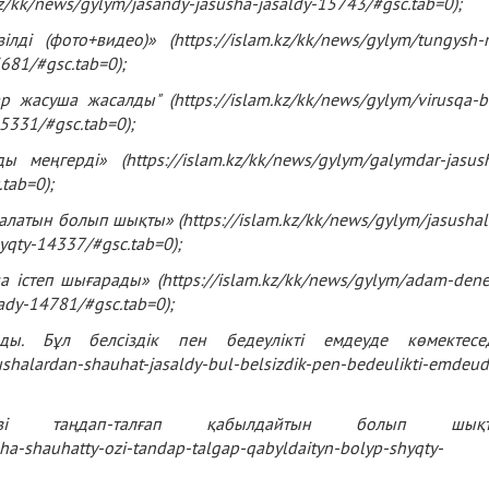
kz/kk/news/gylym/jasandy-jasusha-jasaldy-15743/#gsc.tab=0
);
ілді (фото+видео)» (
https://islam.kz/kk/news/gylym/tungysh-r
3681/#gsc.tab=0
);
жасуша жасалды" (https://islam.kz/kk/news/gylym/virusqa-b
15331/#gsc.tab=0);
ды меңгерді» (
https://islam.kz/kk/news/gylym/galymdar-jasus
.tab=0
);
 алатын болып шықты» (
https://islam.kz/kk/news/gylym/jasushal
hyqty-14337/#gsc.tab=0
);
а істеп шығарады» (
https://islam.kz/kk/news/gylym/adam-dene
ady-14781/#gsc.tab=0
);
ды. Бұл белсіздік пен бедеулікті емдеуде көмектесе
sushalardan-shauhat-jasaldy-bul-belsizdik-pen-bedeulikti-emdeud
і таңдап-талғап қабылдайтын болып шықт
sha-shauhatty-ozi-tandap-talgap-qabyldaityn-bolyp-shyqty-