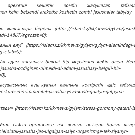
і әрекетке көшетін зомби жасушалар табылд
en-keiin-belsendi-areketke-koshetin-zombi-jasushalar-tabyldy-
 жалғастыра береді» (https://islam.kz/kk/news/gylym/jasus
redi-14867/#gsc.tab=0);
аның өлуі" (
https://islam.kz/kk/news/gylym/gylym-alemindegi-
gsc.tab=0
);
 Ал адам жасушасы белгілі бір мерзімнен кейін өледі.
Нег
-jasusha-ozdiginen-olmeidi-al-adam-jasushasy-belgili-bir-
0);
жасушасының күш-қуатын қалпына келтіретін әдіс табыл
pen-kuresetin-immunitet-jasushasynyn-kush-quatyn-qalpyna-
тады» (
https://islam.kz/kk/news/gylym/stress-gormony-qaterli-is
йған сайын организмге тек зиянын тигізетін болып шық
eloidtik-jasusha-jas-ulgaigan-saiyn-organizmge-tek-ziyanyn-