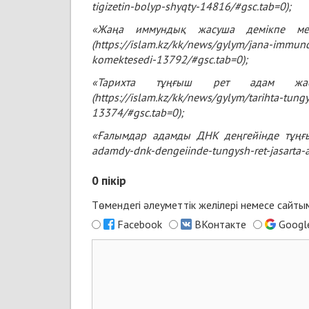
tigizetin-bolyp-shyqty-14816/#gsc.tab=0
);
«Жаңа иммундық жасуша демікпе мен
(https://islam.kz/kk/news/gylym/jana-immun
komektesedi-13792/#gsc.tab=0);
«Тарихта тұңғыш рет адам жа
(
https://islam.kz/kk/news/gylym/tarihta-tung
13374/#gsc.tab=0
);
«Ғалымдар адамды ДНК деңгейінде тұңғ
adamdy-dnk-dengeiinde-tungysh-ret-jasarta-
0
пікір
Төмендегі әлеуметтік желілері немесе сайт
Facebook
ВКонтакте
Googl