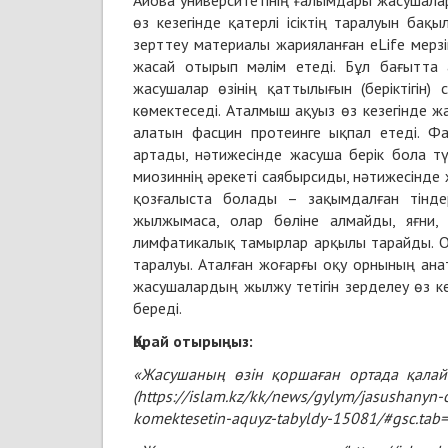
Айова университетінің ғалымдары жасушала
өз кезегінде қатерлі ісіктің таралуын бақ
зерттеу материалы жарияланған eLife мерзімд
жасай отырып мәлім етеді. Бұл бағытта а
жасушалар өзінің қаттылығын (беріктігін
көмектеседі. Аталмыш ақуыз өз кезегінде
алатын фасцин протеинге ықпал етеді. Фа
артады, нәтижесінде жасуша берік бола тү
миозиннің әрекеті саябырсиды, нәтижесінд
қозғалыста болады – зақымдалған тінде
жылжымаса, олар бөліне алмайды, яғни, 
лимфатикалық тамырлар арқылы тарайды. Ос
таралуы. Аталған жоғарғы оқу орнының ан
жасушалардың жылжу тетігін зерделеу өз кез
береді.
Қарай отырыңыз:
«Жасушаның өзін қоршаған ортада қалай
(https://islam.kz/kk/news/gylym/jasushanyn-
komektesetin-aquyz-tabyldy-15081/#gsc.tab=