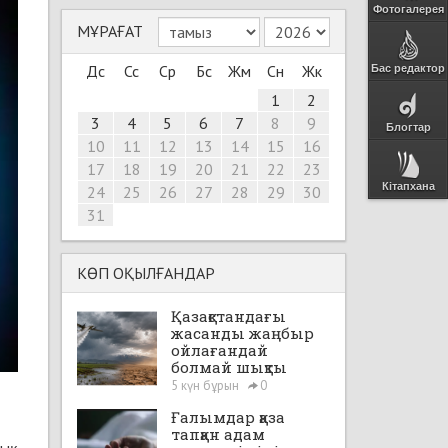
Фотогалерея
МҰРАҒАТ
Дс
Сс
Ср
Бс
Жм
Сн
Жк
Бас редактор
1
2
3
4
5
6
7
8
9
Блогтар
10
11
12
13
14
15
16
17
18
19
20
21
22
23
Кітапхана
24
25
26
27
28
29
30
31
КӨП ОҚЫЛҒАНДАР
Қазақстандағы
жасанды жаңбыр
ойлағандай
болмай шықты
5 күн бұрын
0
Ғалымдар қаза
тапқан адам