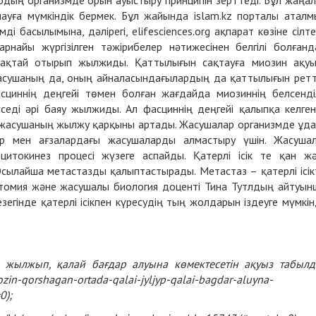
рдың организмде орын ауыстыру принципін зерттеді. Бұл жаңа
ылауға мүмкіндік бермек. Бұл жайында islam.kz порталы атал
і басылымына, дәлірегі, elifesciences.org ақпарат көзіне сілт
рнайы жүргізілген тәжірибелер нәтижесінен белгілі болғанд
) сақтай отырып жылжиды. Қаттылығын сақтауға миозин ақу
 жасушаның да, оның айналасындағылардың да қаттылығын рет
сциннің деңгейі төмен болған жағдайда миозиннің белсенділ
седі әрі баяу жылжиды. Ал фасциннің деңгейі қалыпқа келге
е жасушаның жылжу қарқыны артады. Жасушалар организмде ұд
р мен ағзалардағы жасушаларды алмастыру үшін. Жасуша
цитокинез процесі жүзеге аспайды. Қатерлі ісік те қан ж
ылайша метастазды қалыптастырады. Метастаз – қатерлі ісік
атомия және жасушалы биология доценті Тина Тутлдың айтуын
егінде қатерлі ісікпен күресудің тың жолдарын іздеуге мүмкін
 жылжып, қалай бағдар алуына көмектесетін ақуыз табыл
ozin-qorshagan-ortada-qalai-jyljyp-qalai-bagdar-aluyna-
0);