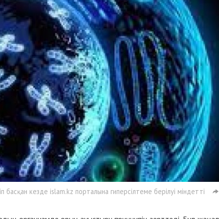
 басқан кезде islam.kz порталына гиперсілтеме берілуі міндетті