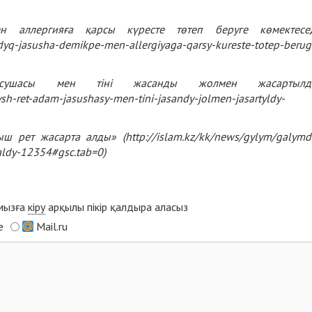
 аллергияға қарсы күресте төтеп беруге көмектесед
dyq-jasusha-demikpe-men-allergiyaga-qarsy-kureste-totep-berug
сушасы мен тіні жасанды жолмен жасартылд
ysh-ret-adam-jasushasy-men-tini-jasandy-jolmen-jasartyldy-
ыш рет жасарта алды» (
http://islam.kz/kk/news/gylym/galymd
aldy-12354#gsc.tab=0
)
ымызға
кіру
арқылы пікір қалдыра аласыз
e
Mail.ru