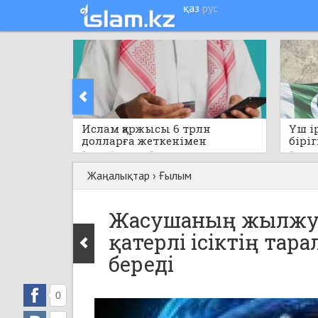
қаз
рус
Ислам қаржысы 6 трлн
Үш і
долларға жеткенімен
біріг
капитал бөлінісі біркелкі
қара
8 сағат бұрын
0
8 сағат
емес
құжат
Жаңалықтар
›
Ғылым
Жасушаның жылжу т
қатерлі ісіктің тар
береді
0