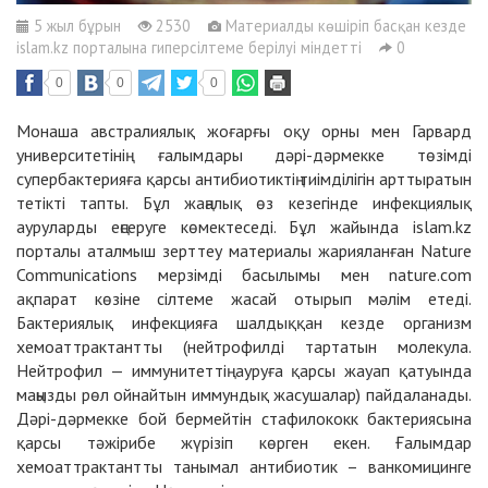
5 жыл бұрын
2530
Материалды көшіріп басқан кезде
islam.kz порталына гиперсілтеме берілуі міндетті
0
0
0
0
Монаша австралиялық жоғарғы оқу орны мен Гарвард
университетінің ғалымдары дәрі-дәрмекке төзімді
супербактерияға қарсы антибиотиктің тиімділігін арттыратын
тетікті тапты. Бұл жаңалық өз кезегінде инфекциялық
ауруларды еңсеруге көмектеседі. Бұл жайында islam.kz
порталы аталмыш зерттеу материалы жарияланған Nature
Communications мерзімді басылымы мен nature.com
ақпарат көзіне сілтеме жасай отырып мәлім етеді.
Бактериялық инфекцияға шалдыққан кезде организм
хемоаттрактантты (нейтрофилді тартатын молекула.
Нейтрофил — иммунитеттің ауруға қарсы жауап қатуында
маңызды рөл ойнайтын иммундық жасушалар) пайдаланады.
Дәрі-дәрмекке бой бермейтін стафилококк бактериясына
қарсы тәжірибе жүрізіп көрген екен. Ғалымдар
хемоаттрактантты танымал антибиотик – ванкомицинге