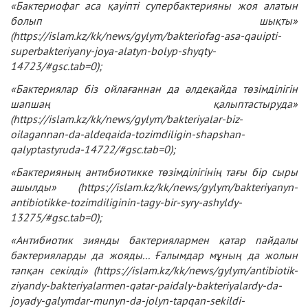
«Бактериофаг аса қауіпті супербактерияны жоя алатын
болып шықты»
(
https://islam.kz/kk/news/gylym/bakteriofag-asa-qauipti-
superbakteriyany-joya-alatyn-bolyp-shyqty-
14723/#gsc.tab=0
);
«Бактериялар біз ойлағаннан да әлдеқайда төзімділігін
шапшаң қалыптастыруда»
(
https://islam.kz/kk/news/gylym/bakteriyalar-biz-
oilagannan-da-aldeqaida-tozimdiligin-shapshan-
qalyptastyruda-14722/#gsc.tab=0
);
«Бактерияның антибиотикке төзімділігінің тағы бір сыры
ашылды» (
https://islam.kz/kk/news/gylym/bakteriyanyn-
antibiotikke-tozimdiliginin-tagy-bir-syry-ashyldy-
13275/#gsc.tab=0
);
«Антибиотик зиянды бактериялармен қатар пайдалы
бактерияларды да жояды... Ғалымдар мұның да жолын
тапқан секілді» (
https://islam.kz/kk/news/gylym/antibiotik-
ziyandy-bakteriyalarmen-qatar-paidaly-bakteriyalardy-da-
joyady-galymdar-munyn-da-jolyn-tapqan-sekildi-