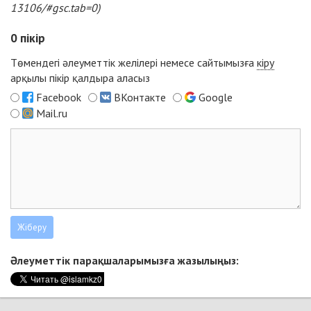
13106/#gsc.tab=0
)
0
пікір
Төмендегі әлеуметтік желілері немесе сайтымызға
кіру
арқылы пікір қалдыра аласыз
Facebook
ВКонтакте
Google
Mail.ru
Әлеуметтік парақшаларымызға жазылыңыз: