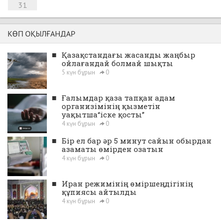
31
КӨП ОҚЫЛҒАНДАР
■
Қазақстандағы жасанды жаңбыр
ойлағандай болмай шықты
5 күн бұрын
0
■
Ғалымдар қаза тапқан адам
организімінің қызметін
уақытша“іске қосты”
4 күн бұрын
0
■
Бір ел бар әр 5 минут сайын обырдан
азаматы өмірден озатын
4 күн бұрын
0
■
Иран режимінің өміршеңдігінің
құпиясы айтылды
4 күн бұрын
0