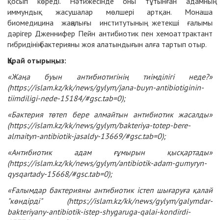
қосып көреді. Нәтижесінде оны тұтынған адамның
иммундық жасушалар мөлшері артқан. Монаша
биомедицина жаңалығы институтының жетекші ғалымы
дәрігер Дженнифер Пейн антибиотик пен хемоаттрактант
гибридінің бактерияны жоя алатындығын алға тартып отыр.
Қарай отырыңыз:
«Жаңа буын антибиотигінің тиімділігі неде?»
(
https://islam.kz/kk/news/gylym/jana-buyn-antibiotiginin-
tiimdiligi-nede-15184/#gsc.tab=0
);
«Бактерия төтеп бере алмайтын антибиотик жасалды
»
(https://islam.kz/kk/news/gylym/bakteriya-totep-bere-
almaityn-antibiotik-jasaldy-13669/#gsc.tab=0);
«
Антибиотик адам ғұмырын қысқартады
»
(
https://islam.kz/kk/news/gylym/antibiotik-adam-gumyryn-
qysqartady-15668/#gsc.tab=0
);
«Ғалымдар бактерияны антибиотик істеп шығаруға қалай
"көндірді" (
https://islam.kz/kk/news/gylym/galymdar-
bakteriyany-antibiotik-istep-shygaruga-qalai-kondirdi-