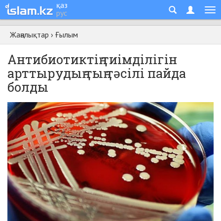
қаз
рус
Жаңалықтар
›
Ғылым
Антибиотиктің тиімділігін
арттырудың тың тәсілі пайда
болды