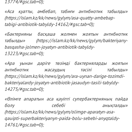
13774/#gsc.tab=0
);
«Аса қуатты, әмбебап, табиғи антибиотик табылды»
(
https://islam.kz/kk/news/gylym/asa-quatty-ambebap-
tabigi-antibiotik-tabyldy-14162/#gsc.tab=0
);
«Бактерияны басқаша жолмен жоятын антибиотик
табылды» (
https://islam.kz/kk/news/gylym/bakteriyany-
basqasha-jolmen-joyatyn-antibiotik-tabyldy-
13223/#gsc.tab=0
);
«Ара уынан дәріге төзімді бактерияларды жоятын
антибиотик жасаудың тәсілі табылды»
(
https://islam.kz/kk/news/gylym/ara-uynan-darige-tozimdi-
bakteriyalardy-joyatyn-antibiotik-jasaudyn-tasili-tabyldy-
14275/#gsc.tab=0
);
«Өлімге апаратын аса қауіпті супербактерияның пайда
болу себебі анықталды»
(
https://islam.kz/kk/news/gylym/olimge-aparatyn-asa-
qauipti-superbakteriyanyn-paida-bolu-sebebi-anyqtaldy-
14761/#gsc.tab=0
);