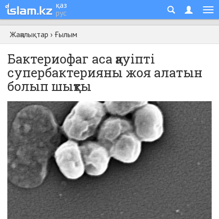
қаз
рус
Жаңалықтар
›
Ғылым
Бактериофаг аса қауіпті
супербактерияны жоя алатын
болып шықты