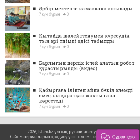
■
Әрбір мектепте намазхана ашылады
7 күн бұрын
0
■
Қытайда шөлейттенумен күресудің
тың әрі тиімді әдісі табылды
7 күн бұрын
0
■
Барлығын дерлік істей алатын робот
құрастырылды (видео)
7 күн бұрын
0
■
Қабырғаға ілінген айна бүкіл әлемді
емес, сіз қаратқан жақты ғана
көрсетеді
7 күн бұрын
0
2026, Islam.kz ұлттық, рухани-ағарту порталы
Сайт материалдарын қолдану үшін сілтеме көрсетуіңіз міндетті.
Сұрақ қою