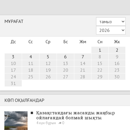
МҰРАҒАТ
Дс
Сс
Ср
Бс
Жм
Сн
Жк
1
2
3
4
5
6
7
8
9
10
11
12
13
14
15
16
17
18
19
20
21
22
23
24
25
26
27
28
29
30
31
КӨП ОҚЫЛҒАНДАР
■
Қазақстандағы жасанды жаңбыр
ойлағандай болмай шықты
4 күн бұрын
0