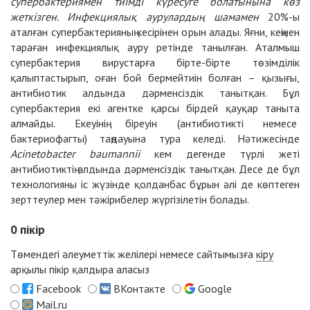
супербактериямен тиімді күресуге болатынына көз
жеткізген. Инфекциялық аурулардың шамамен
20%-ы
аталған супербактерияның кесірінен орын алады. Яғни, кеңінен
тараған инфекциялық ауру ретінде танылған. Аталмыш
супербактерия вирустарға бірте-бірте төзімділік
қалыптастырып, оған бой бермейтиін болған – қызығы,
антибиотик алдында дәрменсіздік танытқан. Бұл
супербактерия екі агентке қарсы бірдей қауқар таныта
алмайды. Екеуінің біреуін (антибиотикті немесе
бактериофагты) таңдауына тура келеді. Нәтижесінде
Acinetobacter baumannii
кем дегенде түрлі жеті
антибиотиктің алдында дәрменсіздік танытқан. Десе де бұл
технологияны іс жүзінде қолданбас бұрын әлі де көптеген
зерттеулер мен тәжірибелер жүргізілетін болады.
0
пікір
Төмендегі әлеуметтік желілері немесе сайтымызға
кіру
арқылы пікір қалдыра аласыз
Facebook
ВКонтакте
Google
Mail.ru