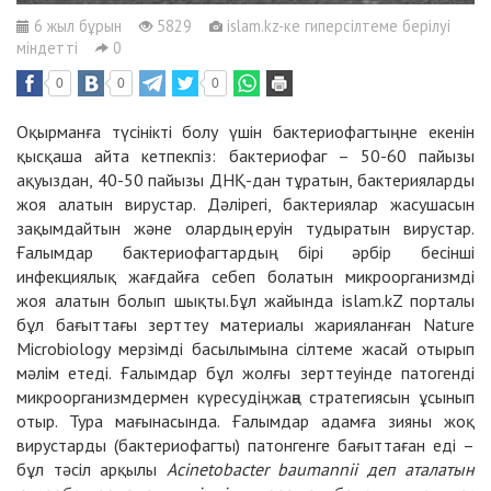
6 жыл бұрын
5829
islam.kz-ке гиперсілтеме берілуі
міндетті
0
0
0
0
Оқырманға түсінікті болу үшін бактериофагтың не екенін
қысқаша айта кетпекпіз: бактериофаг – 50-60 пайызы
ақуыздан, 40-50 пайызы ДНҚ-дан тұратын, бактерияларды
жоя алатын вирустар. Дәлірегі, бактериялар жасушасын
зақымдайтын және олардың еруін тудыратын вирустар.
Ғалымдар бактериофагтардың бірі әрбір бесінші
инфекциялық жағдайға себеп болатын микроорганизмді
жоя алатын болып шықты.Бұл жайында islam.kZ порталы
бұл бағыттағы зерттеу материалы жарияланған Nature
Microbiology мерзімді басылымына сілтеме жасай отырып
мәлім етеді. Ғалымдар бұл жолғы зерттеуінде патогенді
микроорганизмдермен күресудің жаңа стратегиясын ұсынып
отыр. Тура мағынасында. Ғалымдар адамға зияны жоқ
вирустарды (бактериофагты) патонгенге бағыттаған еді –
бұл тәсіл арқылы
Acinetobacter baumannii деп аталатын