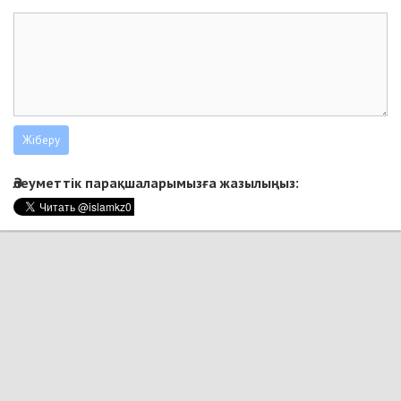
Әлеуметтік парақшаларымызға жазылыңыз: