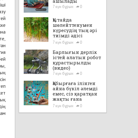
ашылады
іші
7 күн бұрын
0
азу
тей
Қытайда
кке
шөлейттенумен
күресудің тың әрі
ына
тиімді әдісі
те,
табылды
7 күн бұрын
0
ған
гия
Барлығын дерлік
істей алатын робот
бей
құрастырылды
ны,
(видео)
ның
7 күн бұрын
0
сін
Қабырғаға ілінген
теп
айна бүкіл әлемді
кет
емес, сіз қаратқан
жақты ғана
лық
көрсетеді
дің
7 күн бұрын
0
дам