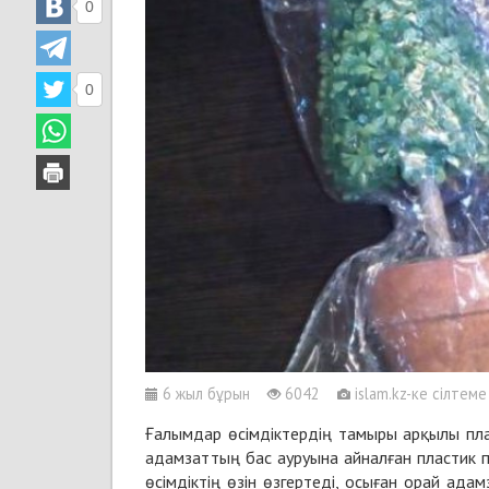
0
0
6 жыл бұрын
6042
islam.kz-ке сілтеме
Ғалымдар өсімдіктердің тамыры арқылы плас
адамзаттың бас ауруына айналған пластик п
өсімдіктің өзін өзгертеді, осыған орай ад