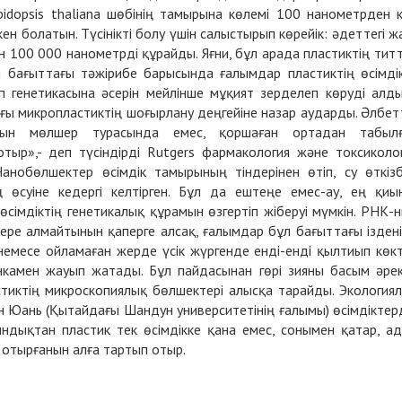
abidopsis thaliana шөбінің тамырына көлемі 100 нанометрден к
н болатын. Түсінікті болу үшін салыстырып көрейік: әдеттегі ж
100 000 нанометрді құрайды. Яғни, бұл арада пластиктің тит
 бағыттағы тәжірибе барысында ғалымдар пластиктің өсімді
п генетикасына әсерін мейлінше мұқият зерделеп көруді алд
ағы микропластиктің шоғырлану деңгейіне назар аударды. Әлбет
тын мөлшер турасында емес, қоршаған ортадан табыл
тыр»,- деп түсіндірді Rutgers фармакология және токсиколо
нобөлшектер өсімдік тамырының тіндерінен өтіп, су өткіз
ң өсуіне кедергі келтірген. Бұл да ештеңе емес-ау, ең қиы
імдіктің генетикалық құрамын өзгертіп жіберуі мүмкін. РНК-
п бере алмайтынын қаперге алсақ, ғалымдар бұл бағыттағы іздені
немесе ойламаған жерде үсік жүргенде енді-енді қылтиып көк
ленкамен жауып жатады. Бұл пайдасынан гөрі зияны басым әре
пластиктің микроскопиялық бөлшектері алысқа тарайды. Экология
 Юань (Қытайдағы Шандун университетінің ғалымы) өсімдіктер
тындықтан пластик тек өсімдікке қана емес, сонымен қатар, а
 отырғанын алға тартып отыр.