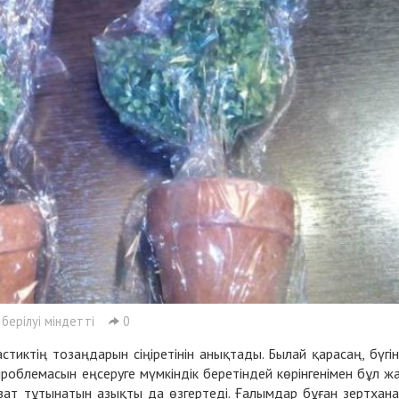
 берілуі міндетті
0
тиктің тозаңдарын сіңіретінін анықтады. Былай қарасаң, бүгі
роблемасын еңсеруге мүмкіндік беретіндей көрінгенімен бұл ж
амзат тұтынатын азықты да өзгертеді. Ғалымдар бұған зертхан