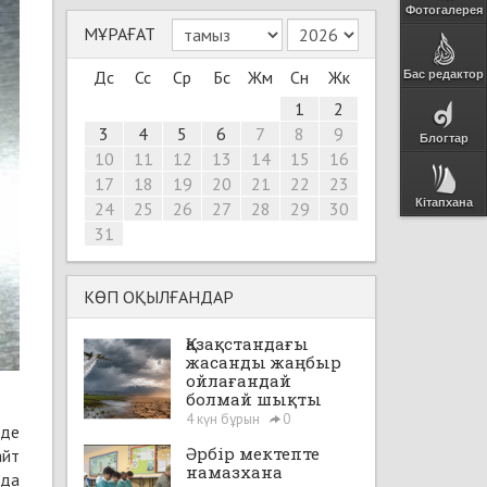
Фотогалерея
МҰРАҒАТ
Дс
Сс
Ср
Бс
Жм
Сн
Жк
Бас редактор
1
2
3
4
5
6
7
8
9
Блогтар
10
11
12
13
14
15
16
17
18
19
20
21
22
23
Кітапхана
24
25
26
27
28
29
30
31
КӨП ОҚЫЛҒАНДАР
Қазақстандағы
жасанды жаңбыр
ойлағандай
болмай шықты
4 күн бұрын
0
нде
Әрбір мектепте
айт
намазхана
ада