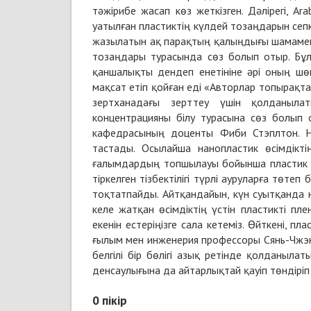
тәжірибе жасап көз жеткізген. Дәлірегі, Ar
уатылған пластиктің күлдей тозаңдарын сепке
жазылатын ақ парақтың қалыңдығы шамамен 
тозаңдары турасында сөз болып отыр. Бұл
қаншалықты дендеп енетініне әрі оның шө
мақсат етіп қойған еді «Авторлар топырақт
зертханадағы зерттеу үшін қолданыла
концентрацияны білу турасына сөз болып о
кафедрасының доценты Фиби Стэплтон. На
тастады. Осылайша нанопластик өсімдікті
ғалымдардың топшылауы бойынша пластик өс
тіркелген тізбектілігі түрлі ауруларға төте
тоқтатпайды. Айтқандайын, күн суытқанда 
келе жатқан өсімдіктің үстін пластикті п
екенін естеріңізге сала кетеміз. Өйткені, 
ғылым мен инженерия профессоры Сянь-Чжэн
белгілі бір бөлігі азық ретінде қолданыла
денсаулығына да айтарлықтай қауіп төндіріп
0
пікір