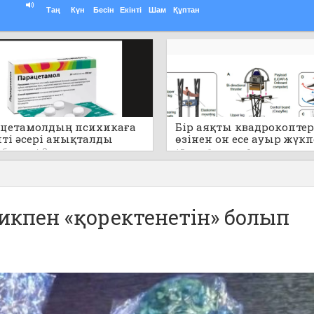
Таң
Күн
Бесін
Екінті
Шам
Құптан
цетамолдың психикаға
Бір аяқты квадрокоптер
пті әсері анықталды
өзінен он есе ауыр жүк
секіре алады (видео)
т бұрын
0
17 сағат бұрын
0
тикпен «қоректенетін» болып