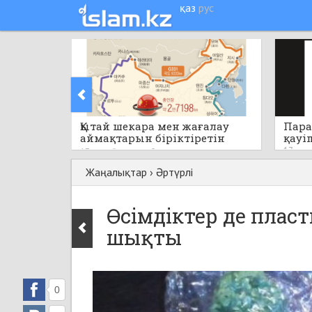
қаз
рус
Қытай шекара мен жағалау
Пара
аймақтарын біріктіретін
қауі
бірегей стратегиялық жобаны
17 саға
17 сағат бұрын
0
қолға алады
Жаңалықтар
›
Әртүрлі
Өсімдіктер де плас
шықты
0