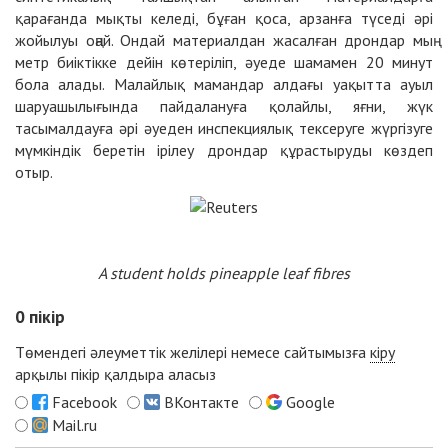
қарағанда мықты келеді, бұған қоса, арзанға түседі әрі
жойылуы оңай. Ондай материалдан жасалған дрондар мың
метр биіктікке дейін көтеріліп, әуеде шамамен 20 минут
бола алады. Малайлық мамандар алдағы уақытта ауыл
шаруашылығында пайдалануға қолайлы, яғни, жүк
тасымалдауға әрі әуеден инспекциялық тексеруге жүргізуге
мүмкіндік беретін ірілеу дрондар құрастыруды көздеп
отыр.
A student holds pineapple leaf fibres
0
пікір
Төмендегі әлеуметтік желілері немесе сайтымызға
кіру
арқылы пікір қалдыра аласыз
Facebook
ВКонтакте
Google
Mail.ru