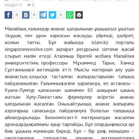
міндетті
0
0
0
0
Малайлық ғалымдар ананас қалдығынан ұшқышсыз ұшатын
тікұшақ пен дрон каркасын жасауды үйренді, дәлірегі,
жолын тапты. Бұл жайында islam.kz порталы
singaporenewslive.com ақпарат ресурсына сілтеме жасай
отырып мәлім етеді. Аталмыш бірегей жобаға Малайзия
университетінің профессоры Мұхаммед Тарық Хамид
Сұлтанның өзі жетекшілік етті. Мықты материал алу үшін
ананастың қоқысқа тасталған жапырақтарынан талшық
пайдаланылған. Ғалымның сөзіне қарағанда, ел астанасы -
Куала-Лумпур қаласынан шамамен 65 шақырым қашық
жатқан Хулу-Лангаттағы фермерлер өсіретін ананас
қалдығынан жасалған. Оның айтуынша, ананас жапырағы
аэроғарыш саласында пайдалануға болатын талшыққа
айналдырылады. Биокомпозитті материалдан жасалған
дрондардың салмағы ауыр тарпайды, бұл олардың алысқа әрі
биік ұшуына мүмкіндік береді, бұл – бір деңіз, екіншіден –
синтетикалық талшықтан алынған материалдарға