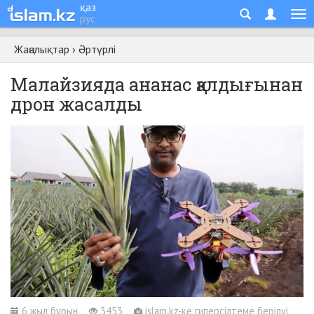
қаз
рус
Жаңалықтар
›
Әртүрлі
Малайзияда ананас қалдығынан
дрон жасалды
6 жыл бұрын
3453
islam.kz-ке гиперсілтеме берілуі