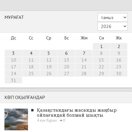
МҰРАҒАТ
Дс
Сс
Ср
Бс
Жм
Сн
Жк
1
2
3
4
5
6
7
8
9
10
11
12
13
14
15
16
17
18
19
20
21
22
23
24
25
26
27
28
29
30
31
КӨП ОҚЫЛҒАНДАР
■
Қазақстандағы жасанды жаңбыр
ойлағандай болмай шықты
4 күн бұрын
0