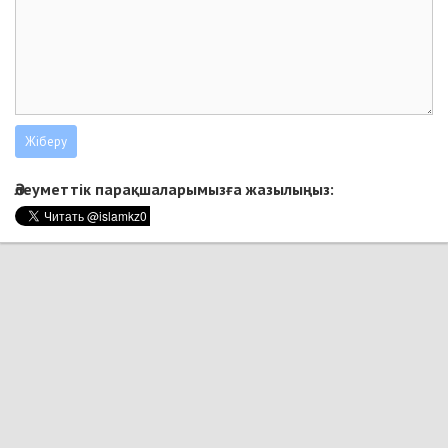
Әлеуметтік парақшаларымызға жазылыңыз: