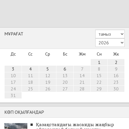
МҰРАҒАТ
Дс
Сс
Ср
Бс
Жм
Сн
Жк
1
2
3
4
5
6
7
8
9
10
11
12
13
14
15
16
17
18
19
20
21
22
23
24
25
26
27
28
29
30
31
КӨП ОҚЫЛҒАНДАР
■
Қазақстандағы жасанды жаңбыр