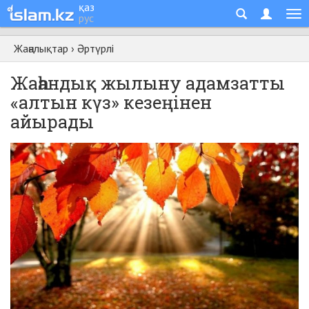
қаз
рус
Жаңалықтар
›
Әртүрлі
Жаһандық жылыну адамзатты
«алтын күз» кезеңінен
айырады