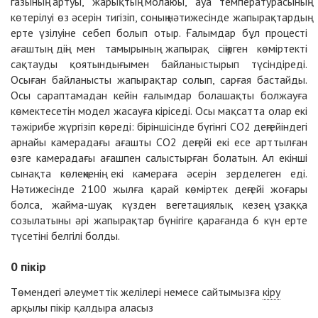
газының артуы, жарықтың молаюы, ауа температурасының
көтерілуі өз әсерін тигізіп, соның нәтижесінде жапырақтардың
ерте үзілуіне себеп болып отыр. Ғалымдар бұл процесті
ағаштың діңі мен тамырының жапырақ сіңірген көміртекті
сақтауды қоятындығымен байланыстырып түсіндіреді.
Осыған байланысты жапырақтар солып, сарғая бастайды.
Осы сараптамадан кейін ғалымдар болашақты болжауға
көмектесетін модел жасауға кіріседі. Осы мақсатта олар екі
тәжірибе жүргізіп көреді: біріншісінде бүгінгі CO2 деңгейіндегі
арнайы камерадағы ағашты CO2 деңгейі екі есе арттылған
өзге камерадағы ағашпен салыстырған болатын. Ал екінші
сынақта көлеңкенің екі камераға әсерін зерделеген еді.
Нәтижесінде 2100 жылға қарай көміртек деңгейі жоғары
болса, жайма-шуақ күзден вегетациялық кезең ұзаққа
созылатыны әрі жапырақтар бүнігіге қарағанда 6 күн ерте
түсетіні белгілі болды.
0
пікір
Төмендегі әлеуметтік желілері немесе сайтымызға
кіру
арқылы пікір қалдыра аласыз