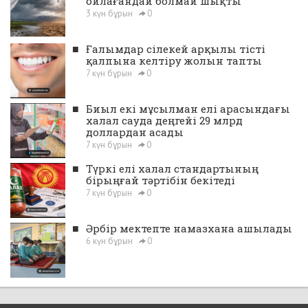
ойлағандай болмай шықты
3 күн бұрын
0
■
Ғалымдар сілекей арқылы тісті
қалпына келтіру жолын тапты
7 күн бұрын
0
■
Биыл екі мұсылман елі арасындағы
халал сауда деңгейі 29 млрд
доллардан асады
7 күн бұрын
0
■
Түркі елі халал стандартының
бірыңғай тәртібін бекітеді
7 күн бұрын
0
■
Әрбір мектепте намазхана ашылады
6 күн бұрын
0