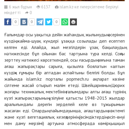
6 жыл бұрын
6137
islam.kz-ке гиперсілтеме берілуі
міндетті
0
0
0
0
Ғалымдар осы уақытқа дейін жаһандық жылынудың әсерінен
күздің жайма-шуақ күндері ұзаққа созылады деп есептеп
келген еді. Алайда, жыл мезгілдерін ұзақ бақылаудың
нәтижесінде бұл ойынан бас тартуына тура келді. Соңғы
зерттеу нәтижесі көрсеткендей, осы ғасырдың аяғына таман
ағаш жапырақтары сарыға, қызылға боялатын «алтын
күздің» ғұмыры бір аптадан аспайтыны белгілі болды. Бұл
жайында islam.kz порталы popmech.ru ақпарат көзіне
сілтеме жасай отырып мәлім етеді. Швейцарияның Цюрих
жоғары техникалық мектебінің ғалымдары алты ағаш түрінің
күзгі жапырақтарының үзілуіне қатысты 1948-2015 жылдар
аралығындағы дерегін зерделей келе өз тұжырымын
жасаған еді. Олардың пайымдауынша, ағаштардың көктемгі
және күзгі вегетациялық кезеңдерінің (өсімдіктердің өсіп-өнуі
мен даму мерзімі) артуына атмосферада көмірқышқыл