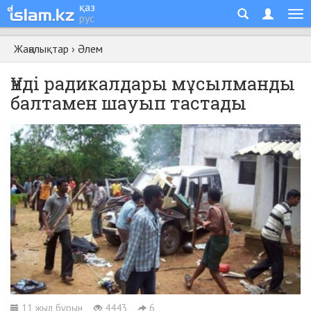
қаз
рус
Жаңалықтар
›
Әлем
Үнді радикалдары мұсылманды
балтамен шауып тастады
11 жыл бұрын
4443
6