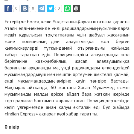
0
0
0
Естеріңізде болса, кеше Үндістанның Харьян штатына қарасты
Атали елді-мекенінде үнді радикалдарының мұсылмандарға
мешіт құрылысын тоқтатпағаны үшін шабуыл жасағанын
және полицияның діни алауыздыққа жол берген
қылмыскерлерді тұтқындамай отырғандығы жайында
хабар таратқан едік. Полицияның діни алауыздыққа жол
берілгеніне көзжұмбайлық жасап, алалаушылыққа
барғанына арқаланды ма, үнді радикалдары өткендегідей
мұсылмандардың үйі мен мешітін өртеумен шектеліп қалмай,
енді мұсылмандардың өміріне қауіп төндіре бастады.
Нақтырақ айтқанда, 60 жастағы Хасан Мұхаммед есімді
мұсылманды малды өріске айдап бара жатқан жерінде
төрт радикал балтамен жарақаттаған. Полиция дер кезінде
келіп үлгермегеде аман қалуы екіталай еді. Бұл жайыда
«Indian Express» ақпарат көзі хабар таратты.
0
пікір