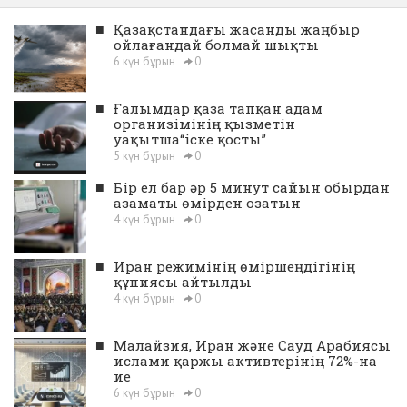
■
Қазақстандағы жасанды жаңбыр
ойлағандай болмай шықты
6 күн бұрын
0
■
Ғалымдар қаза тапқан адам
организімінің қызметін
уақытша“іске қосты”
5 күн бұрын
0
■
Бір ел бар әр 5 минут сайын обырдан
азаматы өмірден озатын
4 күн бұрын
0
■
Иран режимінің өміршеңдігінің
құпиясы айтылды
4 күн бұрын
0
■
Малайзия, Иран және Сауд Арабиясы
ислами қаржы активтерінің 72%-на
ие
6 күн бұрын
0