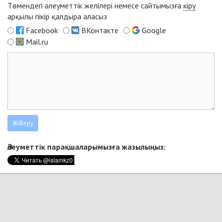
Төмендегі әлеуметтік желілері немесе сайтымызға
кіру
арқылы пікір қалдыра аласыз
Facebook
ВКонтакте
Google
Mail.ru
Әлеуметтік парақшаларымызға жазылыңыз: