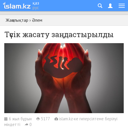
қаз
рус
Жаңалықтар
›
Әлем
Түсік жасату заңдастырылды
6 жыл бұрын
5177
islam.kz-ке гиперсілтеме берілуі
міндетті
0