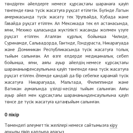
төндірген әйелдерге немесе құрсақтағы шаранаға қауіп
төнгенде ғана түсік жасатуға рұқсат етілетін. Бүгінде Латын
америкасында түсік жасату тек Уругвайда, Кубада және
Гавайда рұқсат етілген. Ал Мексикада тек ел астанасында,
яғни, Мехико қаласында жүктілікті жасанды жолмен үзуге
рұқсат етілген. Аталған құрлық бойынша Чилиде,
Суринамде, Сальвадорда, Гаитиде, Гондураста, Никарагуада
және Доминикан Республикасында түсік жасатуға толық
тыйым салынған. Ал өзге елдерде медициналық себеп
бойынша, яғни, аяғы ауыр әйелдің немесе құрсақтағы
шарананың денсаулығына қауіп төнгенде ғана түсік жасатуға
рұқсат етілген. Әлемде қандай да бір себепке қарамай түсік
жасатуға Никарагуада, Мальтада, Филиппинде және
Ватикан аумағында үзілді-кесілді тыйым салынған. Аяғы
ауыр әйел мен құрсақтағы шарананың денсаулығына қауіп
төнсе де түсік жасатуға қатаң тыйым салынған.
0
пікір
Төмендегі әлеуметтік желілері немесе сайтымызға
кіру
арқылы пікір қалдыра аласыз