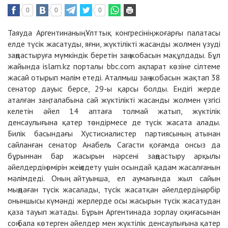
0
0
0
Таяуда Аргентинаның Ұлттық конгресінің жоғарғы палатасы
елде түсік жасатуды, яғни, жүктілікті жасанды жолмен үзуді
заңдастыруға мүмкіндік беретін заң жобасын мақұлдады. Бұл
жайында islam.kz порталы bbc.com ақпарат көзіне сілтеме
жасай отырып мәлім етеді. Аталмыш заң жобасын жақтап 38
сенатор дауыс берсе, 29-ы қарсы болды. Ендігі жерде
аталған заң талабына сай жүктілікті жасанды жолмен үзгісі
келетін әйел 14 аптаға толмай жатып, жүктілік
денсаулығына қатер төндірмесе де түсік жасата алады.
Билік басындағы Хустисиалистер партиясының атынан
сайланған сенатор Анабель Сагасти қоғамда онсыз да
бұрыннан бар жасырын нәрсені заңдастыру арқылы
әйелдердің өмірін жеңілдету үшін осындай қадам жасалғанын
мәлімдеді. Оның айтуынша, ел аумағында жыл сайын
мыңдаған түсік жасалады, түсік жасатқан әйелдердің әрбір
оныншысы күмәнді жерлерде осы жасырын түсік жасатудан
қаза тауып жатады. Бұрын Аргентинада зорлау оқиғасынан
соң бала көтерген әйелдер мен жүктілік денсаулығына қатер