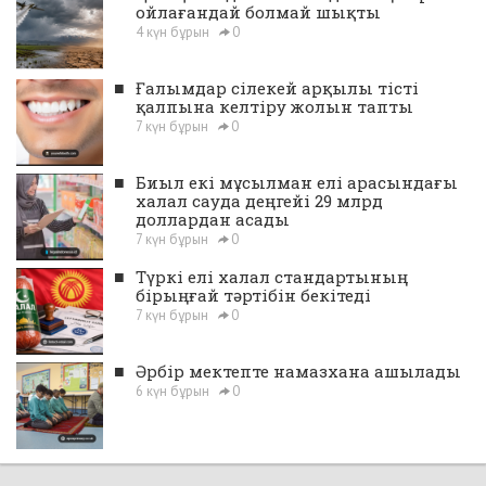
ойлағандай болмай шықты
4 күн бұрын
0
■
Ғалымдар сілекей арқылы тісті
қалпына келтіру жолын тапты
7 күн бұрын
0
■
Биыл екі мұсылман елі арасындағы
халал сауда деңгейі 29 млрд
доллардан асады
7 күн бұрын
0
■
Түркі елі халал стандартының
бірыңғай тәртібін бекітеді
7 күн бұрын
0
■
Әрбір мектепте намазхана ашылады
6 күн бұрын
0