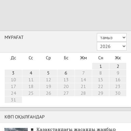
МҰРАҒАТ
Дс
Сс
Ср
Бс
Жм
Сн
Жк
1
2
3
4
5
6
7
8
9
10
11
12
13
14
15
16
17
18
19
20
21
22
23
24
25
26
27
28
29
30
31
КӨП ОҚЫЛҒАНДАР
■
Қазақстандағы жасанды жаңбыр