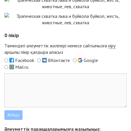
0
пікір
Төмендегі әлеуметтік желілері немесе сайтымызға
кіру
арқылы пікір қалдыра аласыз
Facebook
ВКонтакте
Google
Mail.ru
Әлеуметтік парақшаларымызға жазылыңыз: