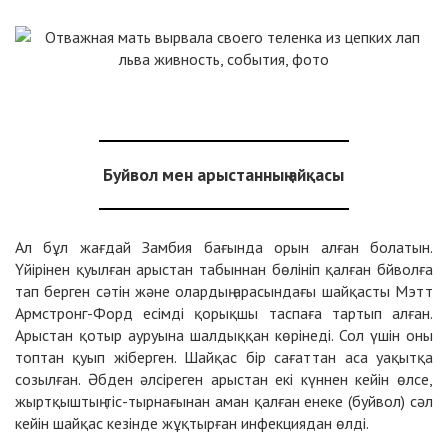
Буйвол мен арыстанның айқасы
Ал бұл жағдай Замбия бағында орын алған болатын.
Үйірінен қуылған арыстан табыннан бөлініп қалған бйволға
тап берген сәтін және олардың арасындағы шайқасты Мэтт
Армстронг-Форд есімді қорықшы таспаға тартып алған.
Арыстан қотыр ауруына шалдыққан көрінеді. Сол үшін оны
топтан қуып жіберген. Шайқас бір сағаттан аса уақытқа
созылған. Әбден әлсіреген арыстан екі күннен кейін өлсе,
жыртқыштың тіс-тырнағынан аман қалған енеке (буйвол) сәл
кейін шайқас кезінде жұқтырған инфекциядан өлді.