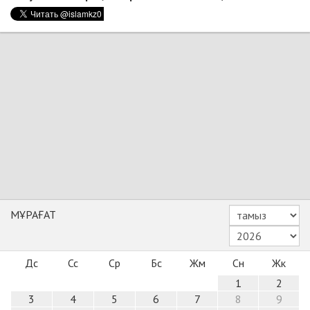
МҰРАҒАТ
Дс
Сс
Ср
Бс
Жм
Сн
Жк
1
2
3
4
5
6
7
8
9