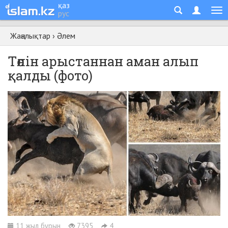
қаз
рус
Жаңалықтар
›
Әлем
Төлін арыстаннан аман алып
қалды (фото)
11 жыл бұрын
7395
4