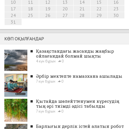
10
11
12
13
14
15
16
17
18
19
20
21
22
23
24
25
26
27
28
29
30
31
КӨП ОҚЫЛҒАНДАР
■
Қазақстандағы жасанды жаңбыр
ойлағандай болмай шықты
4 күн бұрын
0
■
Әрбір мектепте намазхана ашылады
7 күн бұрын
0
■
Қытайда шөлейттенумен күресудің
тың әрі тиімді әдісі табылды
7 күн бұрын
0
■
Барлығын дерлік істей алатын робот