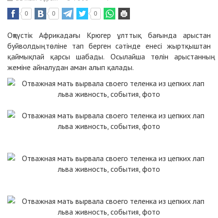
0
0
0
Оңтүстік Африкадағы Крюгер ұлттық бағында арыстан
буйволдың төліне тап берген сәтінде енесі жыртқыштан
қаймықпай қарсы шабады. Осылайша төлін арыстанның
жеміне айналудан аман алып қалады.