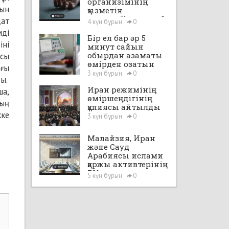
организімінің
тын
қызметін
уақытша“іске қосты”
дат
4 күн бұрын
0
мді
Бір ел бар әр 5
іні
минут сайын
обырдан азаматы
осы
өмірден озатын
ағы
3 күн бұрын
0
ты.
Иран режимінің
ша,
өміршеңдігінің
ның
құпиясы айтылды
кке
3 күн бұрын
0
Малайзия, Иран
және Сауд
Арабиясы ислами
қаржы активтерінің
72%-на ие
5 күн бұрын
0