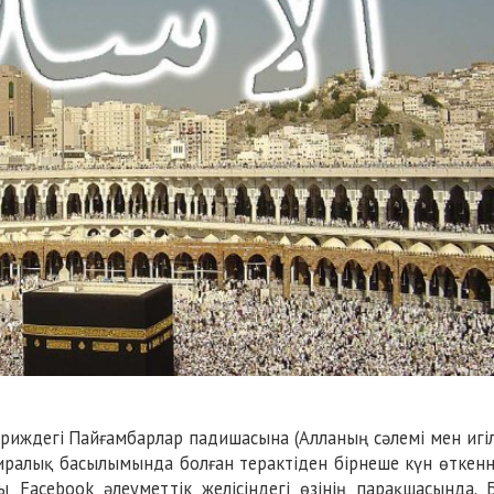
иждегі Пайғамбарлар падишасына (Алланың сәлемі мен игіл
иралық басылымында болған терактіден бірнеше күн өткен
 Facebook әлеуметтік желісіндегі өзінің парақшасында. 