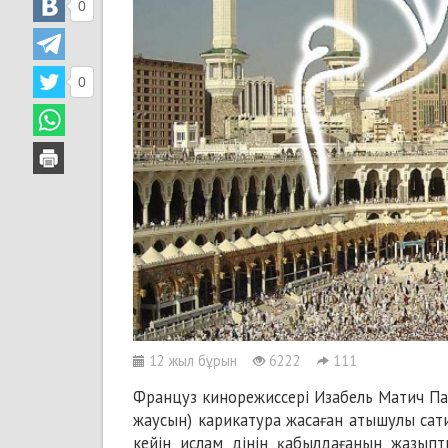
0
0
12 жыл бұрын
6222
111
Француз кинорежиссері Изабель Матич Пар
жаусын) карикатура жасаған атышулы сат
кейін ислам дінін қабылдағанын жазыпты