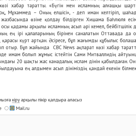
өзі хабар таратты. «Бүгін мен исламның алғашқы шар
қ, Мұхаммед – Оның елшісі», - деп иман келтіріп, шаһа
ң жазбасында өзіне қолдау білдірген Хишама Баһлюля есі
 осы қадамы арқылы исламның асыл әрі кемел, бейбітшілік д
аның ең ірі қалаларының бірінен саналатын Оттавада да 
ң қарасы күрт артқан. Әсіресе, бұл жағымды құбылыс болаш
лып отыр. Бұл жайында
CBC News
ақпарат көзі хабар тарат
інде имам болып жұмыс істейтін Сами Митваллидің айтуын
ындағы 20 шақты жас канадалық ислам дінін қабылдаған. О
абылдауына ең алдымен асыл дініміздің қандай екенін білме
ымызға
кіру
арқылы пікір қалдыра аласыз
e
Mail.ru