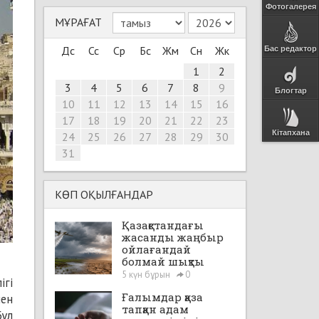
Фотогалерея
МҰРАҒАТ
Дс
Сс
Ср
Бс
Жм
Сн
Жк
Бас редактор
1
2
3
4
5
6
7
8
9
Блогтар
10
11
12
13
14
15
16
17
18
19
20
21
22
23
Кітапхана
24
25
26
27
28
29
30
31
КӨП ОҚЫЛҒАНДАР
Қазақстандағы
жасанды жаңбыр
ойлағандай
болмай шықты
5 күн бұрын
0
ігі
Ғалымдар қаза
нен
тапқан адам
Бұл