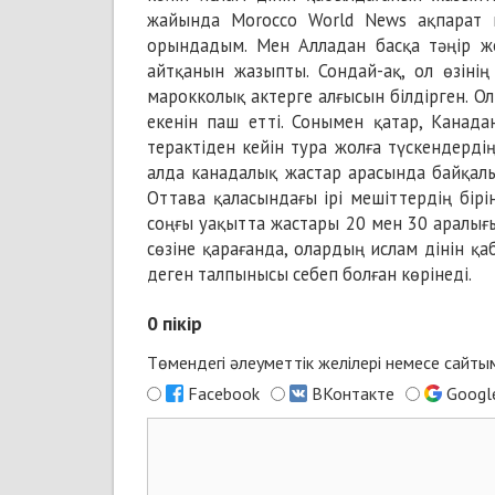
жайында
Morocco World News
ақпарат к
орындадым. Мен Алладан басқа тәңір жо
айтқанын жазыпты. Сондай-ақ, ол өзіні
марокколық актерге алғысын білдірген. Ол
екенін паш етті. Сонымен қатар, Канад
терактіден кейін тура жолға түскендерді
алда канадалық жастар арасында байқа
Оттава қаласындағы ірі мешіттердің бір
соңғы уақытта жастары 20 мен 30 аралығ
сөзіне қарағанда, олардың ислам дінін қ
деген талпынысы себеп болған көрінеді.
0
пікір
Төмендегі әлеуметтік желілері немесе сайт
Facebook
ВКонтакте
Googl