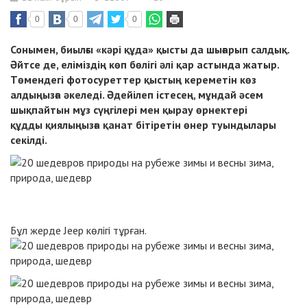
0
0
0
Сонымен, биылғы
«кәрі құда»
қысты да шығарып салдық.
Әйтсе де, еліміздің көп бөлігі әлі қар астында жатыр.
Төмендегі фотосуреттер қыстың кереметін көз
алдыңызға әкеледі. Әдейілеп істесең, мұндай әсем
шықпайтын мұз сүңгілері мен қырау өрнектері
құдды
қиялыңызға қанат бітіретін өнер туындылары
секілді.
Бұл жерде Jeep көлігі тұрған.