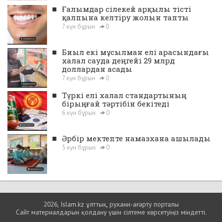
■
Ғалымдар сілекей арқылы тісті
қалпына келтіру жолын тапты
7 күн бұрын
0
■
Биыл екі мұсылман елі арасындағы
халал сауда деңгейі 29 млрд
доллардан асады
7 күн бұрын
0
■
Түркі елі халал стандартының
бірыңғай тәртібін бекітеді
6 күн бұрын
0
■
Әрбір мектепте намазхана ашылады
5 күн бұрын
0
2026, Islam.kz ұлттық, рухани-ағарту порталы
Сайт материалдарын қолдану үшін сілтеме көрсетуіңіз міндетті.