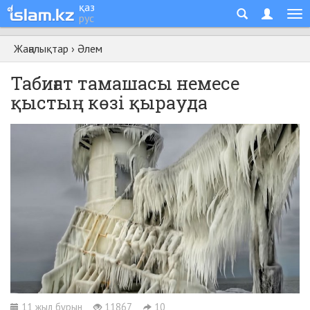
қаз
рус
Жаңалықтар
›
Әлем
Табиғат тамашасы немесе
қыстың көзі қырауда
11 жыл бұрын
11867
10