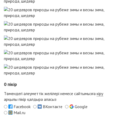
0
пікір
Төмендегі әлеуметтік желілері немесе сайтымызға
кіру
арқылы пікір қалдыра аласыз
Facebook
ВКонтакте
Google
Mail.ru