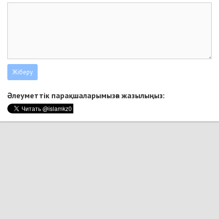
Әлеуметтік парақшаларымызға жазылыңыз: