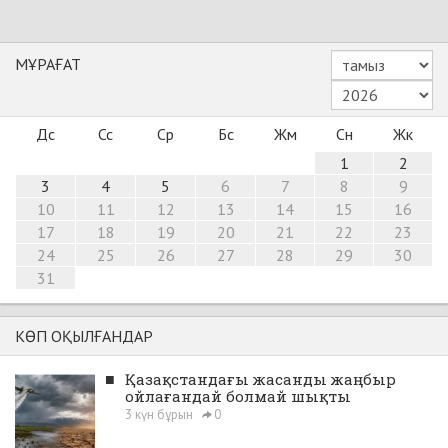
МҰРАҒАТ
Дс
Сс
Ср
Бс
Жм
Сн
Жк
1
2
3
4
5
6
7
8
9
10
11
12
13
14
15
16
17
18
19
20
21
22
23
24
25
26
27
28
29
30
31
КӨП ОҚЫЛҒАНДАР
■
Қазақстандағы жасанды жаңбыр
ойлағандай болмай шықты
3 күн бұрын
0