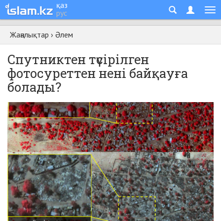
қаз
рус
Жаңалықтар
›
Әлем
Спутниктен түсірілген
фотосуреттен нені байқауға
болады?