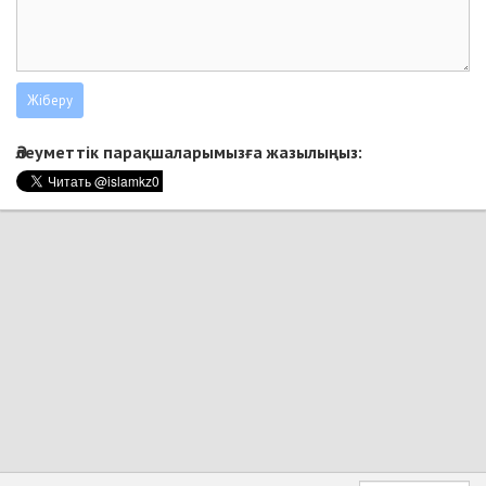
Әлеуметтік парақшаларымызға жазылыңыз: