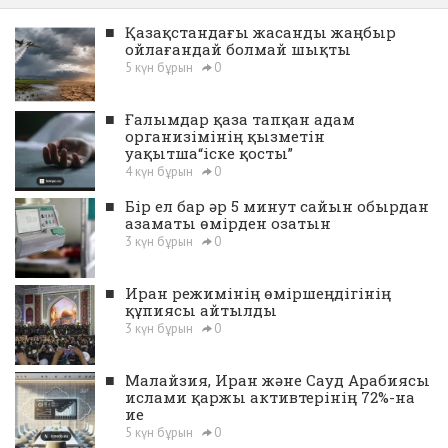
■
Қазақстандағы жасанды жаңбыр
ойлағандай болмай шықты
5 күн бұрын
0
■
Ғалымдар қаза тапқан адам
организімінің қызметін
уақытша“іске қосты”
4 күн бұрын
0
■
Бір ел бар әр 5 минут сайын обырдан
азаматы өмірден озатын
3 күн бұрын
0
■
Иран режимінің өміршеңдігінің
құпиясы айтылды
3 күн бұрын
0
■
Малайзия, Иран және Сауд Арабиясы
ислами қаржы активтерінің 72%-на
ие
5 күн бұрын
0