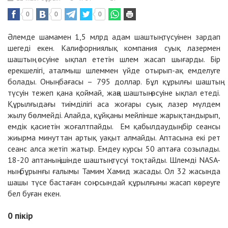
0
0
0
Әлемде шамамен 1,5 млрд адам шаштың түсуінен зардап
шегеді екен. Калифорниялық компания суық лазермен
шаштың өсуіне ықпал ететін шлем жасап шығарды. Бір
ерекшелігі, аталмыш шлеммен үйде отырып-ақ емделуге
болады. Оның бағасы – 795 доллар. Бұл құрылғы шаштың
түсуін тежеп қана қоймай, жаңа шаштың өсуіне ықпал етеді.
Құрылғыдағы тиімділігі аса жоғары суық лазер мүлдем
жылу бөлмейді. Алайда, құйқаны мейлінше жарықтандырып,
емдік қасиетін жоғалтпайды. Ем қабылдаудың бір сеансы
жиырма минуттан артық уақыт алмайды. Аптасына екі рет
сеанс алса жетіп жатыр. Емдеу курсы 50 аптаға созылады.
18-20 аптаның ішінде шаштың түсуі тоқтайды. Шлемді NASA-
ның бұрынғы ғалымы Тамим Хамид жасады. Ол 32 жасында
шашы түсе бастаған соң осындай құрылғыны жасап көреуге
бел буған екен.
0
пікір