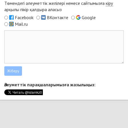
Төмендегі әлеуметтік желілері немесе сайтымызға
кіру
арқылы пікір қалдыра аласыз
Facebook
ВКонтакте
Google
Mail.ru
Әлеуметтік парақшаларымызға жазылыңыз: