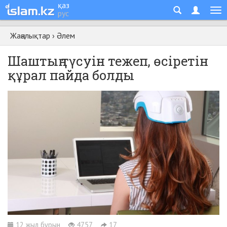
қаз
рус
Жаңалықтар
›
Әлем
Шаштың түсуін тежеп, өсіретін
құрал пайда болды
12 жыл бұрын
4757
17