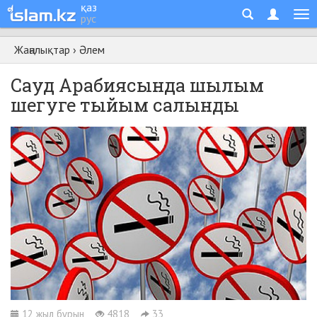
қаз
рус
Жаңалықтар
›
Әлем
Сауд Арабиясында шылым
шегуге тыйым салынды
12 жыл бұрын
4818
33