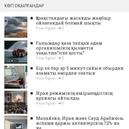
КӨП ОҚЫЛҒАНДАР
■
Қазақстандағы жасанды жаңбыр
ойлағандай болмай шықты
6 күн бұрын
0
■
Ғалымдар қаза тапқан адам
организімінің қызметін
уақытша“іске қосты”
5 күн бұрын
0
■
Бір ел бар әр 5 минут сайын обырдан
азаматы өмірден озатын
4 күн бұрын
0
■
Иран режимінің өміршеңдігінің
құпиясы айтылды
4 күн бұрын
0
■
Малайзия, Иран және Сауд Арабиясы
ислами қаржы активтерінің 72%-на
ие