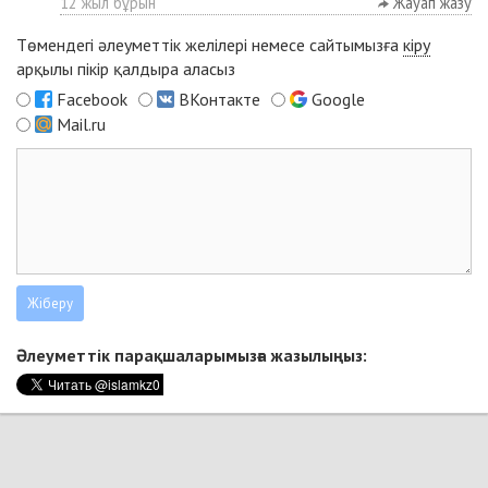
12 жыл бұрын
Жауап жазу
Төмендегі әлеуметтік желілері немесе сайтымызға
кіру
арқылы пікір қалдыра аласыз
Facebook
ВКонтакте
Google
Mail.ru
Әлеуметтік парақшаларымызға жазылыңыз: