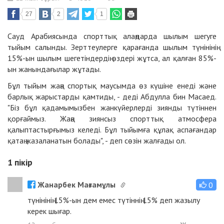
27
2
1
Сауд Арабиясында спорттық алаңдарда шылым шегуге
тыйым салынды. Зерттеулерге қарағанда шылым түнінінің
15%-ын шылым шегетіндердің өздері жұтса, ал қалған 85%-
ын жанындағылар жұтады.
Бұл тыйым жаңа спортық маусымда өз күшіне енеді және
барлық жарыстарды қамтиды, - деді Абдулла бин Масаед.
"Біз бұл қадамымызбен жанкүйерлерді зиянды түтіннен
қорғаймыз. Жаңа зиянсыз спорттық атмосфера
қалыптастырғымыз келеді. Бұл тыйымға құлақ аспағандар
қатаң жазаланатын болады", - деп сөзін жалғады ол.
1
пікір
Жанарбек Мағзамұлы
0
түнінінің 15%-ын дем емес түтіннің 15% деп жазылу
керек шығар.