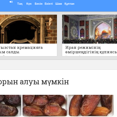
Таң
Күн
Бесін
Екінті
Шам
Құптан
ызстан кремацияға
Иран режимінің
ым салды
өміршеңдігінің құпияс
айтылды
0
Кеше
0
орын алуы мүмкін