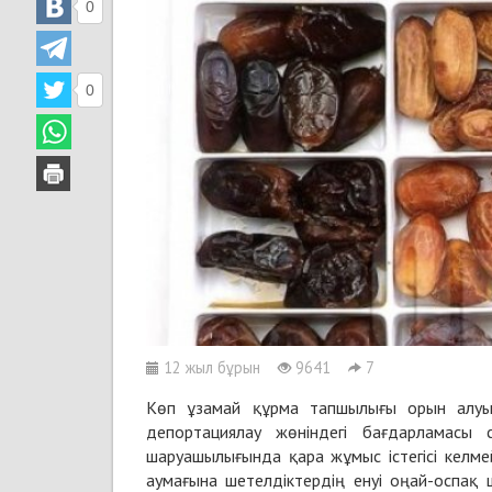
0
0
12 жыл бұрын
9641
7
Көп ұзамай құрма тапшылығы орын алуы
депортациялау жөніндегі бағдарламасы 
шаруашылығында қара жұмыс істегісі келме
аумағына шетелдіктердің енуі оңай-оспақ 