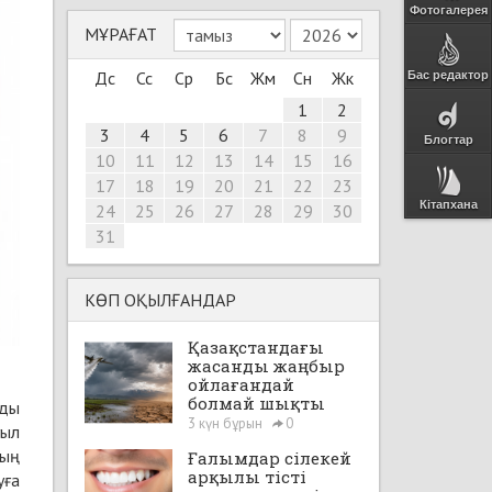
Фотогалерея
МҰРАҒАТ
Дс
Сс
Ср
Бс
Жм
Сн
Жк
Бас редактор
1
2
3
4
5
6
7
8
9
Блогтар
10
11
12
13
14
15
16
17
18
19
20
21
22
23
Кітапхана
24
25
26
27
28
29
30
31
КӨП ОҚЫЛҒАНДАР
Қазақстандағы
жасанды жаңбыр
ойлағандай
болмай шықты
рды
3 күн бұрын
0
уыл
ның
Ғалымдар сілекей
арқылы тісті
уға