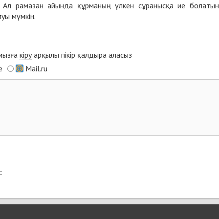
ін. Ал рамазан айында құрманың үлкен сұранысқа ие болаты
уы мүмкін.
ымызға
кіру
арқылы пікір қалдыра аласыз
e
Mail.ru
: