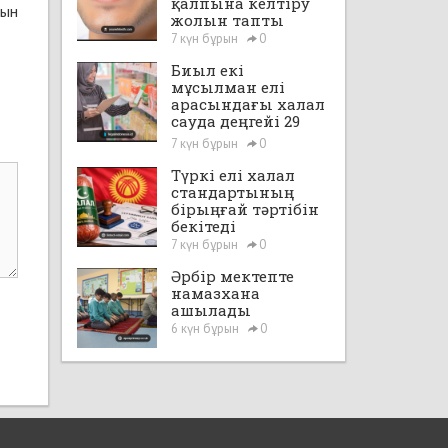
қалпына келтіру
нын
жолын тапты
7 күн бұрын
0
Биыл екі
мұсылман елі
арасындағы халал
сауда деңгейі 29
млрд доллардан
7 күн бұрын
0
асады
Түркі елі халал
стандартының
бірыңғай тәртібін
бекітеді
7 күн бұрын
0
Әрбір мектепте
намазхана
ашылады
6 күн бұрын
0