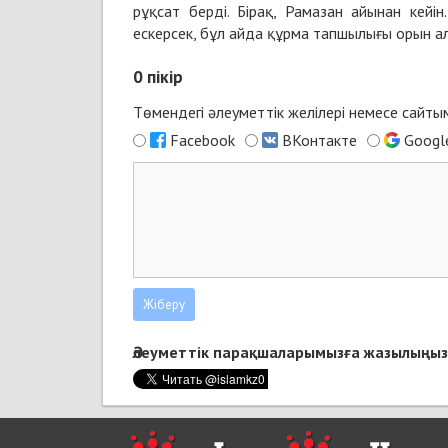
рұқсат берді. Бірақ, Рамазан айынан кей
ескерсек, бұл айда құрма тапшылығы орын ал
0
пікір
Төмендегі әлеуметтік желілері немесе сайт
Facebook
ВКонтакте
Googl
Әлеуметтік парақшаларымызға жазылыңыз