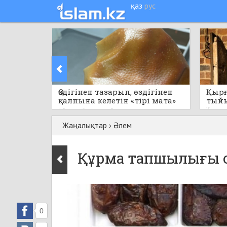
қаз
рус
Өздігінен тазарып, өздігінен
Қырғ
қалпына келетін «тірі мата»
тый
пайда болды
Кеше
19 сағат бұрын
0
Жаңалықтар
›
Әлем
Құрма тапшылығы 
0