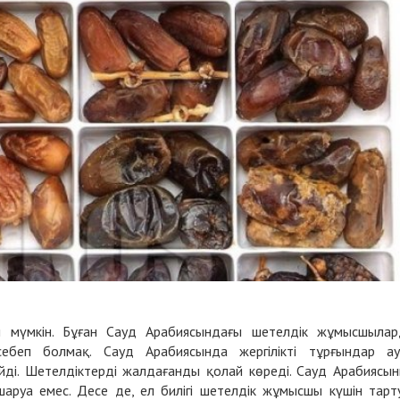
 мүмкін. Бұған Сауд Арабиясындағы шетелдік жұмысшыла
себеп болмақ. Сауд Арабиясында жергілікті тұрғындар а
йді. Шетелдіктерді жалдағанды қолай көреді. Сауд Арабиясы
шаруа емес. Десе де, ел билігі шетелдік жұмысшы күшін тарт