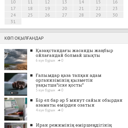
10
11
12
13
14
15
16
17
18
19
20
21
22
23
24
25
26
27
28
29
30
31
КӨП ОҚЫЛҒАНДАР
■
Қазақстандағы жасанды жаңбыр
ойлағандай болмай шықты
6 күн бұрын
0
■
Ғалымдар қаза тапқан адам
организімінің қызметін
уақытша“іске қосты”
5 күн бұрын
0
■
Бір ел бар әр 5 минут сайын обырдан
азаматы өмірден озатын
4 күн бұрын
0
■
Иран режимінің өміршеңдігінің