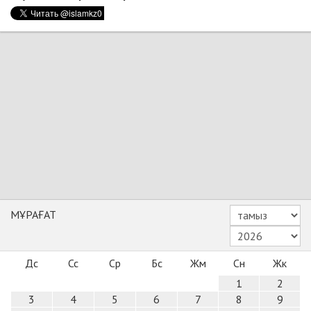
МҰРАҒАТ
Дс
Сс
Ср
Бс
Жм
Сн
Жк
1
2
3
4
5
6
7
8
9