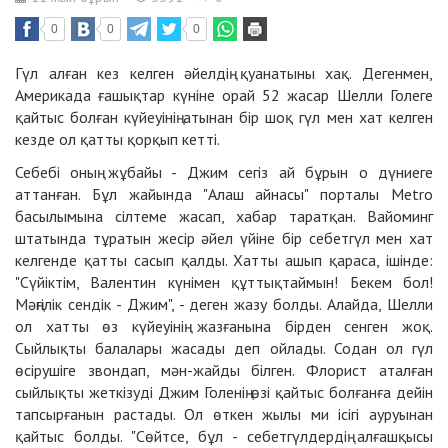
0
0
0
Гүл алған кез келген әйелдің қуанатыны хақ. Дегенмен,
Америкада ғашықтар күніне орай 52 жасар Шелли Голеге
қайтыс болған күйеуінің атынан бір шоқ гүл мен хат келген
кезде ол қатты қорқып кетті.
Себебі оның жұбайы - Джим сегіз ай бұрын о дүниеге
аттанған. Бұл жайында
"Алаш айнасы"
порталы Metro
басылымына сілтеме жасап, хабар таратқан. Вайоминг
штатында тұратын жесір әйел үйіне бір себетгүл мен хат
келгенде қатты сасып қалды. Хатты ашып қараса, ішінде:
"Сүйіктім, Валентин күнімен құттықтаймын! Бекем бол!
Мәңгілік сендік - Джим", - деген жазу болды. Алайда, Шелли
ол хатты өз күйеуінің жазғанына бірден сенген жоқ.
Сыйлықты балалары жасады деп ойлады. Содан ол гүл
өсірушіге звондап, мән-жайды білген. Флорист аталған
сыйлықты жеткізуді Джим Голенің өзі қайтыс болғанға дейін
тапсырғанын растады. Ол өткен жылы ми ісігі ауруынан
қайтыс болды. "Сөйтсе, бұл - себетгүлдердің алғашқысы