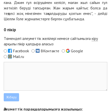
ғана. Джим гүл өсірушімен келісіп, маған жыл сайын гүл
жеткізіп беруді тапсырған. Жан жарым қайтыс болса да
теңдесі жоқ мінезімен таңқалдыруды қоятын емес", - дейді
Шелли Голе журналистерге берген сұхбатында.
0
пікір
Төмендегі әлеуметтік желілері немесе сайтымызға
кіру
арқылы пікір қалдыра аласыз
Facebook
ВКонтакте
Google
Mail.ru
Әлеуметтік парақшаларымызға жазылыңыз: