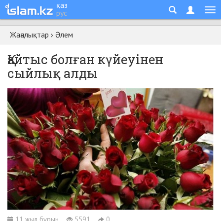
қаз
рус
Жаңалықтар
›
Әлем
Қайтыс болған күйеуінен
сыйлық алды
11 жыл бұрын
5591
0