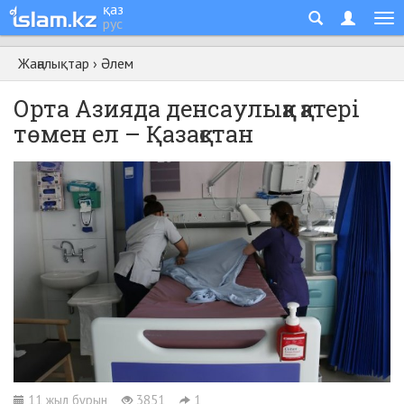
қаз
рус
Жаңалықтар
›
Әлем
Орта Азияда денсаулыққа қатері
төмен ел – Қазақстан
11 жыл бұрын
3851
1