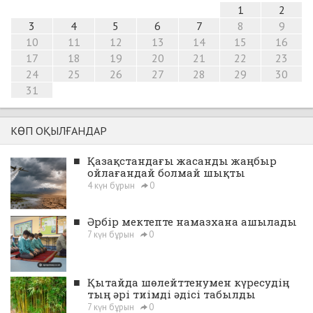
1
2
3
4
5
6
7
8
9
10
11
12
13
14
15
16
17
18
19
20
21
22
23
24
25
26
27
28
29
30
31
КӨП ОҚЫЛҒАНДАР
■
Қазақстандағы жасанды жаңбыр
ойлағандай болмай шықты
4 күн бұрын
0
■
Әрбір мектепте намазхана ашылады
7 күн бұрын
0
■
Қытайда шөлейттенумен күресудің
тың әрі тиімді әдісі табылды
7 күн бұрын
0