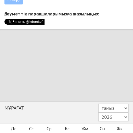
Әлеуметтік парақшаларымызға жазылыңыз:
МҰРАҒАТ
Дс
Сс
Ср
Бс
Жм
Сн
Жк