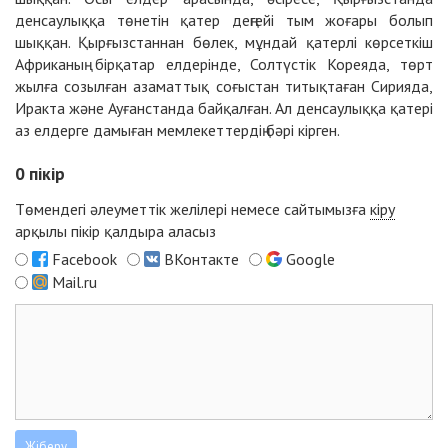
денсаулыққа төнетін қатер деңгейі тым жоғары болып
шыққан. Қырғызстаннан бөлек, мұндай қатерлі көрсеткіш
Африканың бірқатар елдерінде, Солтүстік Кореяда, төрт
жылға созылған азаматтық соғыстан титықтаған Сирияда,
Иракта және Ауғанстанда байқалған. Ал денсаулыққа қатері
аз елдерге дамыған мемлекеттердің бәрі кірген.
0
пікір
Төмендегі әлеуметтік желілері немесе сайтымызға
кіру
арқылы пікір қалдыра аласыз
Facebook
ВКонтакте
Google
Mail.ru