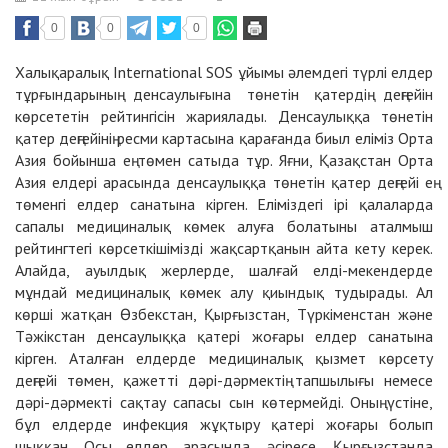
0
0
0
Халықаралық International SOS ұйымы әлемдегі түрлі елдер
тұрғындарының денсаулығына төнетін қатердің деңгейін
көрсететін рейтингісін жариялады. Денсаулыққа төнетін
қатер деңгейінің ресми картасына қарағанда биыл еліміз Орта
Азия бойынша ең төмен сатыда тұр. Яғни, Қазақстан Орта
Азия елдері арасында денсаулыққа төнетін қатер деңгейі ең
төменгі елдер санатына кірген. Еліміздегі ірі қалаларда
сапалы медициналық көмек алуға болатыны аталмыш
рейтингтегі көрсеткішімізді жақсартқанын айта кету керек.
Алайда, ауылдық жерлерде, шалғай елді-мекендерде
мұндай медициналық көмек алу қиындық тудырады. Ал
көрші жатқан Өзбекстан, Қырғызстан, Түркіменстан және
Тәжікстан денсаулыққа қатері жоғары елдер санатына
кірген. Аталған елдерде медициналық қызмет көрсету
деңгейі төмен, қажетті дәрі-дәрмектің тапшылығы немесе
дәрі-дәрмекті сақтау сапасы сын көтермейді. Оның үстіне,
бұл елдерде инфекция жұқтыру қатері жоғары болып
шыққан. Осы елдер арасында, әсіресе, Қырғызстанда