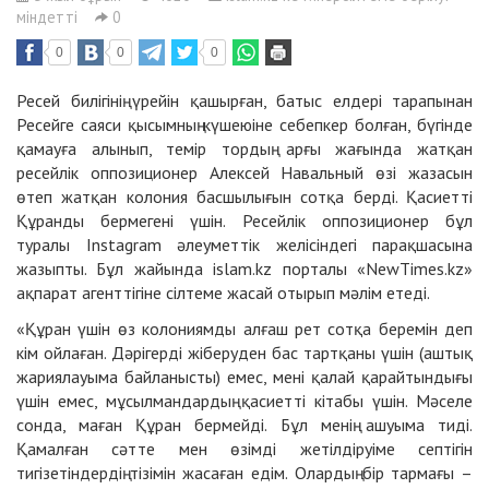
міндетті
0
0
0
0
Ресей билігінің үрейін қашырған, батыс елдері тарапынан
Ресейге саяси қысымның күшеюіне себепкер болған, бүгінде
қамауға алынып, темір тордың арғы жағында жатқан
ресейлік оппозиционер Алексей Навальный өзі жазасын
өтеп жатқан колония басшылығын сотқа берді. Қасиетті
Құранды бермегені үшін. Ресейлік оппозиционер бұл
туралы
Instagram
әлеуметтік желісіндегі парақшасына
жазыпты. Бұл жайында islam.kz порталы «NewTimes.kz»
ақпарат агенттігіне сілтеме жасай отырып мәлім етеді.
«Құран үшін өз колониямды алғаш рет сотқа беремін деп
кім ойлаған. Дәрігерді жіберуден бас тартқаны үшін (аштық
жариялауыма байланысты) емес, мені қалай қарайтындығы
үшін емес, мұсылмандардың қасиетті кітабы үшін. Мәселе
сонда, маған Құран бермейді. Бұл менің ашуыма тиді.
Қамалған сәтте мен өзімді жетілдіруіме септігін
тигізетіндердің тізімін жасаған едім. Олардың бір тармағы –