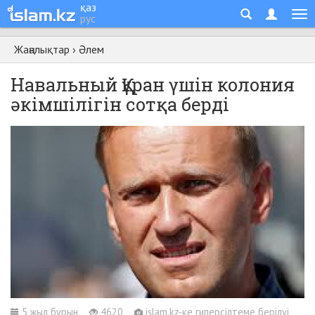
қаз
рус
Жаңалықтар
›
Әлем
Навальный Құран үшін колония
әкімшілігін сотқа берді
5 жыл бұрын
4620
islam.kz-ке гиперсілтеме берілуі