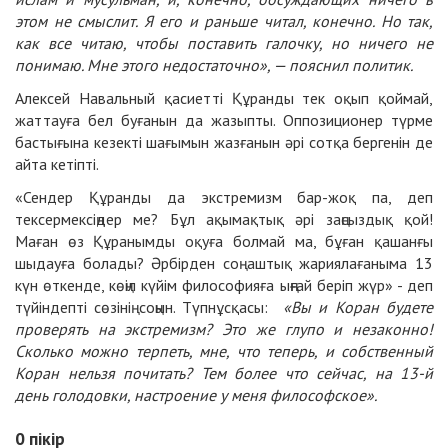
этом не смыслит. Я его и раньше читал, конечно. Но так,
как все читаю, чтобы поставить галочку, но ничего не
понимаю. Мне этого недостаточно», — пояснил политик.
Алексей Навальный қасиетті Құранды тек оқып қоймай,
жаттауға бел буғанын да жазыпты. Оппозиционер түрме
бастығына кезекті шағымын жазғанын әрі сотқа бергенін де
айта кетіпті.
«Сендер Құранды да экстремизм бар-жоқ па, деп
тексермексіңдер ме? Бұл ақымақтық әрі заңсыздық қой!
Маған өз Құранымды оқуға болмай ма, бұған қашанғы
шыдауға болады? Әрбірден соң аштық жариялағаныма 13
күн өткенде, көңіл күйім философияға ыңғай беріп жүр» - деп
түйіндепті сөзінің соңын. Түпнұсқасы:
«Вы и Коран будете
проверять на экстремизм?
Это же глупо и незаконно!
Сколько можно терпеть, мне, что теперь, и собственный
Коран нельзя почитать? Тем более что сейчас, на 13-й
день голодовки, настроение у меня философское
».
0
пікір