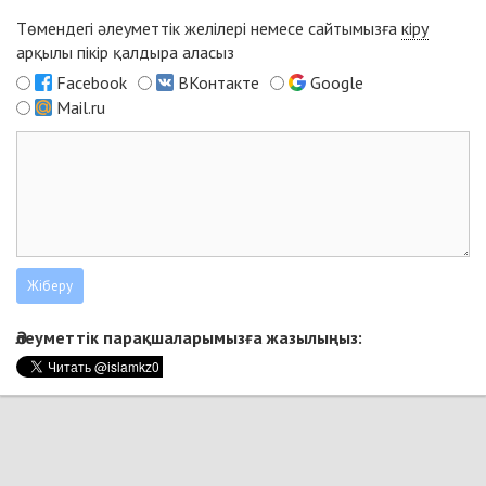
Төмендегі әлеуметтік желілері немесе сайтымызға
кіру
арқылы пікір қалдыра аласыз
Facebook
ВКонтакте
Google
Mail.ru
Әлеуметтік парақшаларымызға жазылыңыз: