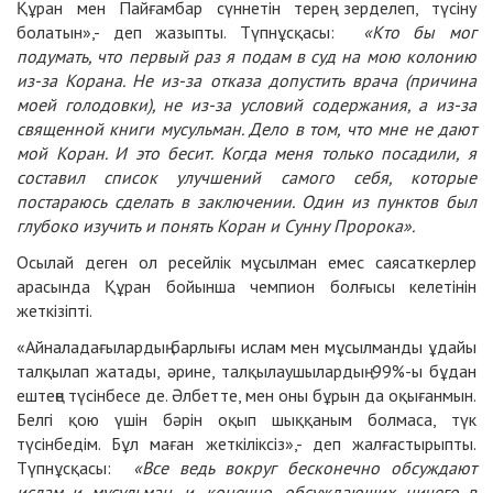
Құран мен Пайғамбар сүннетін терең зерделеп, түсіну
болатын»,- деп жазыпты. Түпнұсқасы:
«Кто бы мог
подумать, что первый раз я подам в суд на мою колонию
из-за Корана. Не из-за отказа допустить врача (причина
моей голодовки), не из-за условий содержания, а из-за
священной книги мусульман. Дело в том, что мне не дают
мой Коран. И это бесит. Когда меня только посадили, я
составил список улучшений самого себя, которые
постараюсь сделать в заключении. Один из пунктов был
глубоко изучить и понять Коран и Сунну Пророка»
.
Осылай деген ол ресейлік мұсылман емес саясаткерлер
арасында Құран бойынша чемпион болғысы келетінін
жеткізіпті.
«Айналадағылардың барлығы ислам мен мұсылманды ұдайы
талқылап жатады, әрине, талқылаушылардың 99%-ы бұдан
ештеңе түсінбесе де. Әлбетте, мен оны бұрын да оқығанмын.
Белгі қою үшін бәрін оқып шыққаным болмаса, түк
түсінбедім. Бұл маған жеткіліксіз»,- деп жалғастырыпты.
Түпнұсқасы:
«Все ведь вокруг бесконечно обсуждают
ислам и мусульман, и, конечно, обсуждающих ничего в