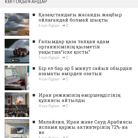
КӨП ОҚЫЛҒАНДАР
■
Қазақстандағы жасанды жаңбыр
ойлағандай болмай шықты
6 күн бұрын
0
■
Ғалымдар қаза тапқан адам
организімінің қызметін
уақытша“іске қосты”
5 күн бұрын
0
■
Бір ел бар әр 5 минут сайын обырдан
азаматы өмірден озатын
4 күн бұрын
0
■
Иран режимінің өміршеңдігінің
құпиясы айтылды
4 күн бұрын
0
■
Малайзия, Иран және Сауд Арабиясы
ислами қаржы активтерінің 72%-на
ие
6 күн бұрын
0