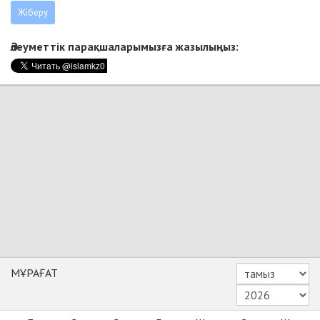
Әлеуметтік парақшаларымызға жазылыңыз:
МҰРАҒАТ