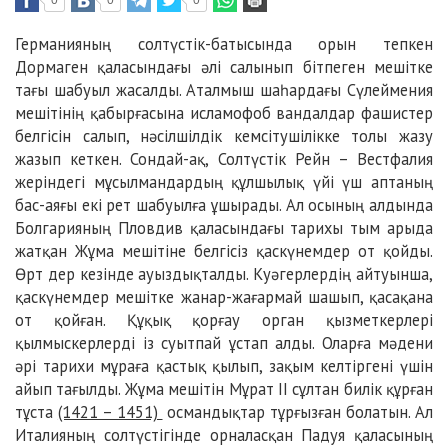
0
0
0
Германияның солтүстік-батысында орын тепкен
Дормаген қаласындағы әлі салынып бітпеген мешітке
тағы шабуыл жасалды. Аталмыш шаһардағы Сүлеймения
мешітінің қабырғасына исламофоб вандалдар фашистер
белгісін салып, нәсілшілдік кемсітушілікке толы жазу
жазып кеткен. Сондай-ақ, Солтүстік Рейн – Вестфалия
жеріндегі мұсылмандардың құлшылық үйі үш аптаның
бас-аяғы екі рет шабуылға ұшырады. Ал осының алдында
Болгарияның Пловдив қаласындағы тарихы тым арыда
жатқан Жұма мешітіне белгісіз қаскүнемдер от қойды.
Өрт дер кезінде ауыздықталды. Куәгерлердің айтуынша,
қаскүнемдер мешітке жанар-жағармай шашып, қасақана
от қойған. Құқық қорғау орган қызметкерлері
қылмыскерлерді із суытпай ұстап алды. Оларға мәдени
әрі тарихи мұраға қастық қылып, зақым келтіргені үшін
айып тағылды. Жұма мешітін Мұрат ІІ сұлтан билік құрған
тұста
(1421 – 1451)
османдықтар тұрғызған болатын. Ал
Италияның солтүстігінде орналасқан Падуя қаласының