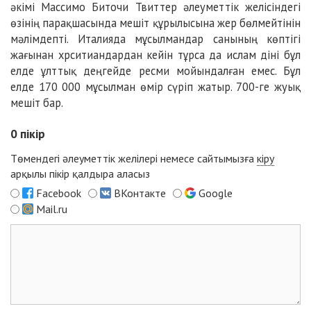
әкімі Массимо Биточи Твиттер әлеуметтік желісіндегі
өзінің парақшасында мешіт құрылысына жер бөлмейтінін
мәлімдепті. Италияда мұсылмандар санының көптігі
жағынан хрситиандардан кейін тұрса да ислам діні бұл
елде ұлттық деңгейде ресми мойындалған емес. Бұл
елде 170 000 мұсылман өмір сүріп жатыр. 700-ге жуық
мешіт бар.
0
пікір
Төмендегі әлеуметтік желілері немесе сайтымызға
кіру
арқылы пікір қалдыра аласыз
Facebook
ВКонтакте
Google
Mail.ru