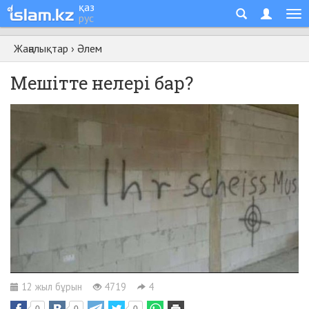
қаз
рус
Жаңалықтар
›
Әлем
Мешітте нелері бар?
12 жыл бұрын
4719
4