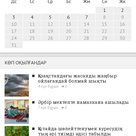
Дс
Сс
Ср
Бс
Жм
Сн
Жк
1
2
3
4
5
6
7
8
9
10
11
12
13
14
15
16
17
18
19
20
21
22
23
24
25
26
27
28
29
30
31
КӨП ОҚЫЛҒАНДАР
■
Қазақстандағы жасанды жаңбыр
ойлағандай болмай шықты
4 күн бұрын
0
■
Әрбір мектепте намазхана ашылады
7 күн бұрын
0
■
Қытайда шөлейттенумен күресудің
тың әрі тиімді әдісі табылды