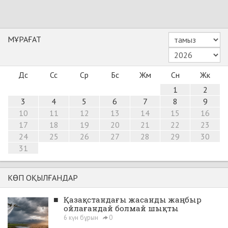
МҰРАҒАТ
Дс
Сс
Ср
Бс
Жм
Сн
Жк
1
2
3
4
5
6
7
8
9
10
11
12
13
14
15
16
17
18
19
20
21
22
23
24
25
26
27
28
29
30
31
КӨП ОҚЫЛҒАНДАР
■
Қазақстандағы жасанды жаңбыр
ойлағандай болмай шықты
6 күн бұрын
0