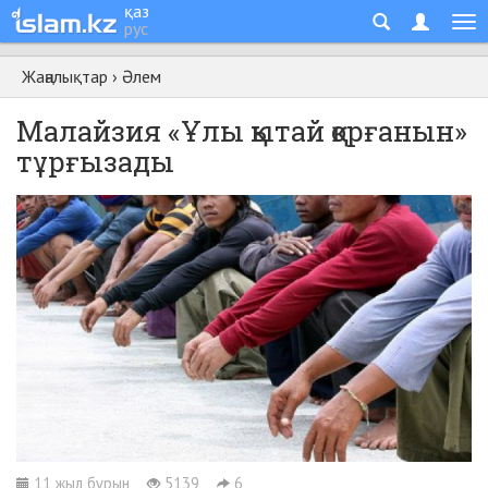
қаз
рус
Жаңалықтар
›
Әлем
Малайзия «Ұлы қытай қорғанын»
тұрғызады
11 жыл бұрын
5139
6