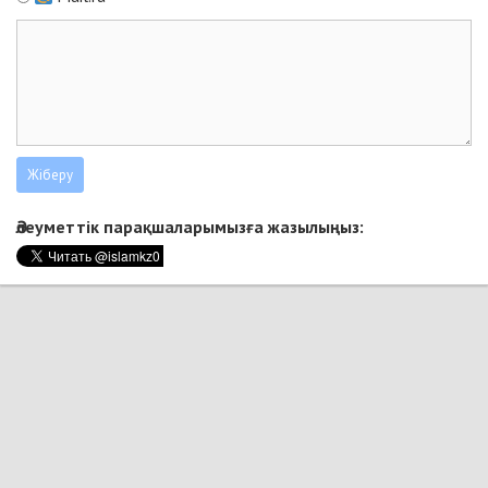
Әлеуметтік парақшаларымызға жазылыңыз: