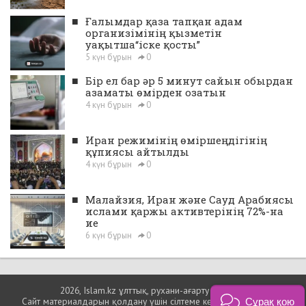
■
Ғалымдар қаза тапқан адам
организімінің қызметін
уақытша“іске қосты”
5 күн бұрын
0
■
Бір ел бар әр 5 минут сайын обырдан
азаматы өмірден озатын
4 күн бұрын
0
■
Иран режимінің өміршеңдігінің
құпиясы айтылды
4 күн бұрын
0
■
Малайзия, Иран және Сауд Арабиясы
ислами қаржы активтерінің 72%-на
ие
6 күн бұрын
0
2026, Islam.kz ұлттық, рухани-ағарту порталы
Сайт материалдарын қолдану үшін сілтеме көрсетуіңіз міндетті.
Сұрақ қою