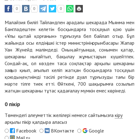
0
0
0
Малайзия билігі Тайландпен арадағы шекарада Мьянма мен
Бангладештен келетін босқындарға тосқауыл қою үшін
«Ұлы қытай қорғанын» тұрғызуға бел байлап отыр. Бұл
жайында осы елдің ішкі істер министрінің орынбасары Жапар
Уан Жүнейд мәлімдеді. Оның айтуынша, сонымен қатар,
шекараны нығайтып, бақылау жұмыстарын күшейтпек.
Сондай-ақ, ол көзден таса соқпақтар арқылы шекараны
заңсыз қиып, ағылып келіп жатқан босқындарға тосқауыл
қоюдың ең тиімді тәсілі ретінде дуал тұрғызуды тағы бір
мәрте тілге тиек етті. Өйткені, 700 шақырымға созылып
жатқан шекараны тұтас қадағалау мүмкін емес көрінеді.
0
пікір
Төмендегі әлеуметтік желілері немесе сайтымызға
кіру
арқылы пікір қалдыра аласыз
Facebook
ВКонтакте
Google
Mail.ru