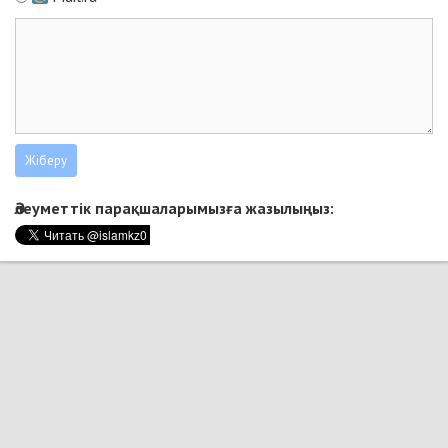
Әлеуметтік парақшаларымызға жазылыңыз: