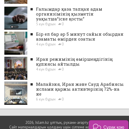
■
Ғалымдар қаза тапқан адам
организімінің қызметін
уақытша“іске қосты”
5 күн бұрын
0
■
Бір ел бар әр 5 минут сайын обырдан
азаматы өмірден озатын
4 күн бұрын
0
■
Иран режимінің өміршеңдігінің
құпиясы айтылды
4 күн бұрын
0
■
Малайзия, Иран және Сауд Арабиясы
ислами қаржы активтерінің 72%-на
ие
6 күн бұрын
0
2026, Islam.kz ұлттық, рухани-ағарту порталы
Сайт материалдарын қолдану үшін сілтеме көрсетуіңіз міндетті.
Сұрақ қою