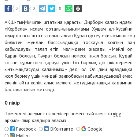
0
0
0
АҚШ-тың Мичиган штатына қарасты Дирборн қаласындағы
«Кербела» ислам орталығының имамы Хушам әл-Хусайни
жуырда осы штатта орын алған Құран өртеу оқиғасынан соң
биліктен мұндай басссыздыққа тосқауыл қоятын заң
қабылдауды талап етіп, мәлімдеме жасады. «Мейлі ол
Құран болсын, Тәурат болсын немесе Інжіл болсын, Құдай
сөзіне құрметпен қарауы үшін біз барлық дін өкілдерімен
ынтымақтасуды қалаймыз»,- деді ол. Ол діни араздыққа
жол бермеу үшін мұндай заң жобасын қабылдаудың оңай емес
екенін айта келіп, алыс межеге жетудың алғашқы қадамнан
басталатынын жеткізді.
0
пікір
Төмендегі әлеуметтік желілері немесе сайтымызға
кіру
арқылы пікір қалдыра аласыз
Facebook
ВКонтакте
Google
Mail.ru