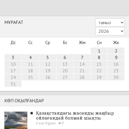
МҰРАҒАТ
Дс
Сс
Ср
Бс
Жм
Сн
Жк
1
2
3
4
5
6
7
8
9
10
11
12
13
14
15
16
17
18
19
20
21
22
23
24
25
26
27
28
29
30
31
КӨП ОҚЫЛҒАНДАР
■
Қазақстандағы жасанды жаңбыр
ойлағандай болмай шықты
6 күн бұрын
0