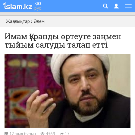
қаз
рус
Жаңалықтар
›
Әлем
Имам Құранды өртеуге заңмен
тыйым салуды талап етті
12 жыл бұрын
4369
17